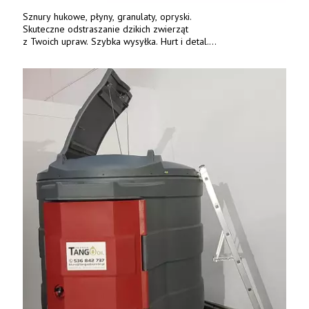
Sznury hukowe, płyny, granulaty, opryski.
Skuteczne odstraszanie dzikich zwierząt
z Twoich upraw. Szybka wysyłka. Hurt i detal.
www.deterren.pl • tel. +48 790 800 510.