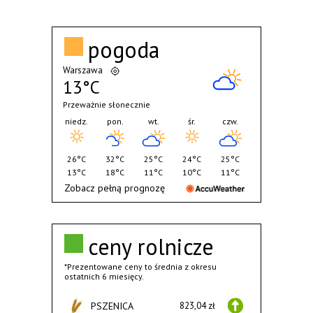
pogoda
Warszawa
13°C
Przeważnie słonecznie
niedz.
pon.
wt.
śr.
czw.
26°C
32°C
25°C
24°C
25°C
13°C
18°C
11°C
10°C
11°C
Zobacz pełną prognozę
ceny rolnicze
*Prezentowane ceny to średnia z okresu
ostatnich 6 miesięcy.
PSZENICA
823,04 zł