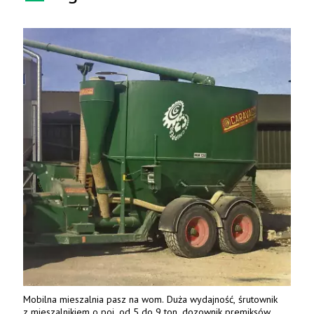
Mobilna mieszalnia pasz na wom. Duża wydajność, śrutownik
z mieszalnikiem o poj. od 5 do 9 ton, dozownik premiksów,