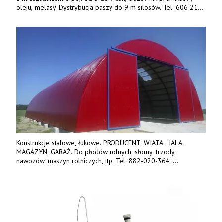
oleju, melasy. Dystrybucja paszy do 9 m silosów. Tel. 606 211
056, 507 158 699.
Konstrukcje stalowe, łukowe. PRODUCENT. WIATA, HALA,
MAGAZYN, GARAŻ. Do płodów rolnych, słomy, trzody,
nawozów, maszyn rolniczych, itp. Tel. 882-020-364,
664-125-869, 604-407-206. www.olimet.eu