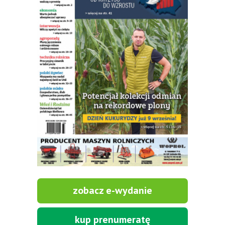
zobacz e-wydanie
kup prenumeratę