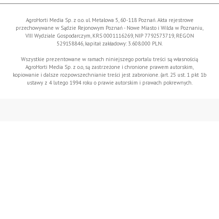
AgroHorti Media Sp. z o.o. ul. Metalowa 5, 60-118 Poznań. Akta rejestrowe
przechowywane w Sądzie Rejonowym Poznań - Nowe Miasto i Wilda w Poznaniu,
VIII Wydziale Gospodarczym, KRS 0001116269, NIP 7792573719, REGON
529158846, kapitał zakładowy: 3.608.000 PLN.
Wszystkie prezentowane w ramach niniejszego portalu treści są własnością
AgroHorti Media Sp. z o.o, są zastrzeżone i chronione prawem autorskim,
kopiowanie i dalsze rozpowszechnianie treści jest zabronione. (art. 25 ust. 1 pkt 1b
ustawy z 4 lutego 1994 roku o prawie autorskim i prawach pokrewnych.