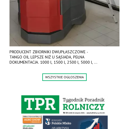
PRODUCENT ZBIORNIKI DWUPŁASZCZOWE -
TANGO OIL LEPSZE NIŻ U SĄSIADA, PEŁNA
DOKUMENTACJA. 1000 l, 1500 l, 2500 l, 5000 l,
produkt polski. Dobra cena, szybkie terminy realizacji. Tel. 536
842 737, www.tango-oil.pl
WSZYSTKIE OGŁOSZENIA