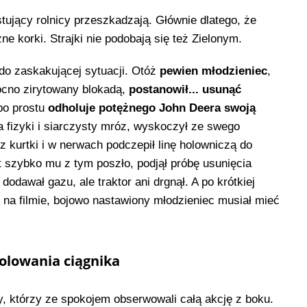
tujący rolnicy przeszkadzają. Głównie dlatego, że
ne korki. Strajki nie podobają się też Zielonym.
do zaskakującej sytuacji. Otóż
pewien młodzieniec
,
mocno zirytowany blokadą,
postanowił... usunąć
po prostu
odholuje potężnego John Deera swoją
a fizyki i siarczysty mróz, wyskoczył ze swego
z kurtki i w nerwach podczepił linę holowniczą do
t szybko mu z tym poszło, podjął próbę usunięcia
, dodawał gazu, ale traktor ani drgnął. A po krótkiej
go na filmie, bojowo nastawiony młodzieniec musiał mieć
olowania ciągnika
icy, którzy ze spokojem obserwowali całą akcję z boku.