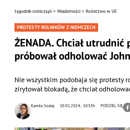
tygodnik-rolniczy.pl
>
Wiadomości
>
Rolnictwo w UE
PROTESTY ROLNIKÓW Z NIEMCZECH
ŻENADA. Chciał utrudnić p
próbował odholować John
Nie wszystkim podobaja się protesty 
zirytował blokadą, że chciał odholow
Kamila Szałaj
10.01.2024., 10:53h
PODZIEL SIĘ