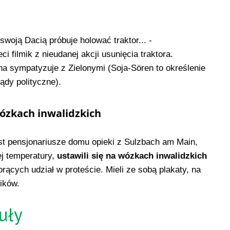
swoją Dacią próbuje holować traktor... -
ci filmik z nieudanej akcji usunięcia traktora.
 sympatyzuje z Zielonymi (Soja-Sören to określenie
ądy polityczne).
wózkach inwalidzkich
ast pensjonariusze domu opieki z Sulzbach am Main,
ej temperatury,
ustawili się na wózkach inwalidzkich
orących udział w proteście. Mieli ze sobą plakaty, na
ników.
uły