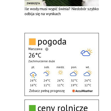
ZWIERZĘTA
Ile wody musi wypić świnia? Niedobór szybko
odbija się na wynikach
pogoda
Warszawa
26°C
Zachmurzenie duże
pt.
sob.
niedz.
pon.
wt.
26°C
24°C
26°C
32°C
26°C
16°C
11°C
11°C
19°C
12°C
Zobacz pełną prognozę
ceny rolnicze