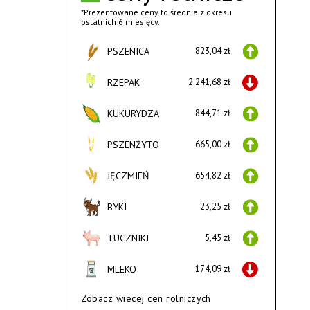
*Prezentowane ceny to średnia z okresu
ostatnich 6 miesięcy.
PSZENICA
823,04 zł
RZEPAK
2.241,68 zł
KUKURYDZA
844,71 zł
PSZENŻYTO
665,00 zł
JĘCZMIEŃ
654,82 zł
BYKI
23,25 zł
TUCZNIKI
5,45 zł
MLEKO
174,09 zł
Zobacz wiecej cen rolniczych