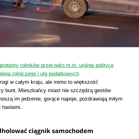
protesty rolników przeciwko m.in. unijnej polityce
paliwa rolniczego i ulg podatkowych
drogi w całym kraju, ale mimo to większość
czy bunt. Mieszkańcy miast nie szczędzą gestów
noszą im jedzenie, gorące napoje, pozdrawiają miłym
 hasłami.
odholować ciągnik samochodem