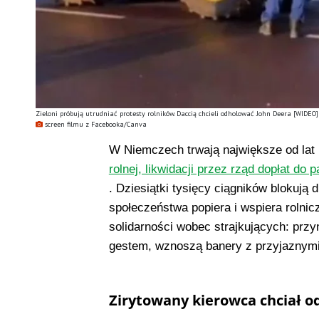
Zieloni próbują utrudniać protesty rolników. Daccią chcieli odholować John Deera [WIDEO]
screen filmu z Facebooka/Canva
W Niemczech trwają największe od lat
rolnej, likwidacji przez rząd dopłat do 
. Dziesiątki tysięcy ciągników blokują 
społeczeństwa popiera i wspiera rolni
solidarności wobec strajkujących: przy
gestem, wznoszą banery z przyjaznymi
Zirytowany kierowca chciał 