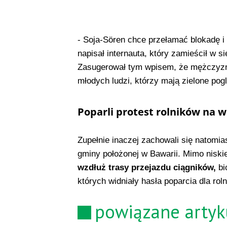
- Soja-Sören chce przełamać blokadę i 
napisał internauta, który zamieścił w sie
Zasugerował tym wpisem, że mężczyzna
młodych ludzi, którzy mają zielone pogl
Poparli protest rolników na 
Zupełnie inaczej zachowali się natomi
gminy położonej w Bawarii. Mimo niski
wzdłuż trasy przejazdu ciągników,
bi
których widniały hasła poparcia dla rol
powiązane artyk