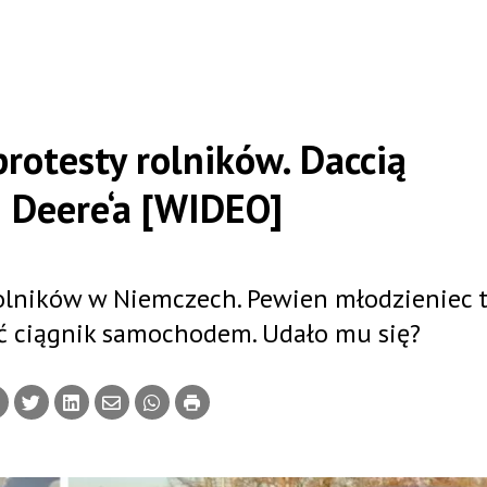
rotesty rolników. Daccią
 Deere‘a [WIDEO]
rolników w Niemczech. Pewien młodzieniec t
ać ciągnik samochodem. Udało mu się?