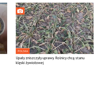
POLSKA
Upały zniszczyły uprawy. Rolnicy chcą stanu
klęski żywiołowej