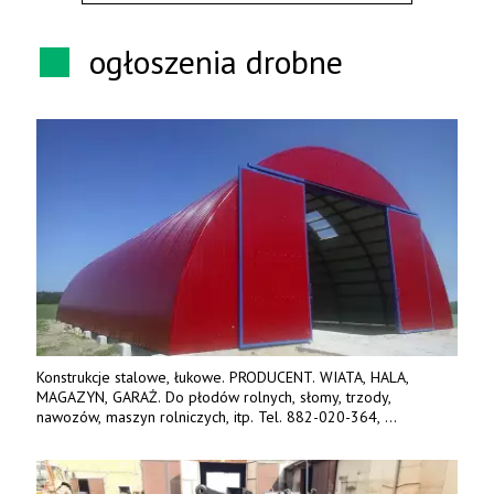
ogłoszenia drobne
Konstrukcje stalowe, łukowe. PRODUCENT. WIATA, HALA,
MAGAZYN, GARAŻ. Do płodów rolnych, słomy, trzody,
nawozów, maszyn rolniczych, itp. Tel. 882-020-364,
664-125-869, 604-407-206. www.olimet.eu