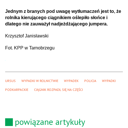
Jednym z branych pod uwagę wytłumaczeń jest to, że
rolnika kierującego ciągnikiem oślepiło słońce i
dlatego nie zauważył nadjeżdżającego jumpera.
Krzysztof Janisławski
Fot. KPP w Tarnobrzegu
URSUS
WYPADKI W ROLNICTWIE
WYPADEK
POLICJA
WYPADKI
PODKARPACKIE
CIĄGNIK ROZPADŁ SIĘ NA CZĘŚCI
powiązane artykuły