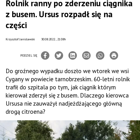
Rolnik ranny po zderzeniu ciągnika
z busem. Ursus rozpadł się na
części
Krzysztof Janislawski
30.08.2022., 21:08h
PODZIEL SIĘ
Do groźnego wypadku doszło we wtorek we wsi
Cygany w powiecie tarnobrzeskim. 60-letni rolnik
trafił do szpitala po tym, jak ciągnik którym
kierował zderzył się z busem. Dlaczego kierowca
Ursusa nie zauważył nadjeżdżającego główną
drogą citroena?