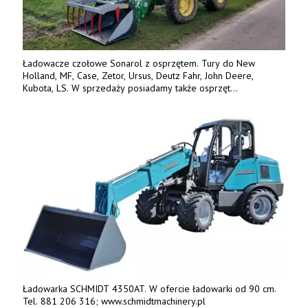
Ładowacze czołowe Sonarol z osprzętem. Tury do New
Holland, MF, Case, Zetor, Ursus, Deutz Fahr, John Deere,
Kubota, LS. W sprzedaży posiadamy także osprzęt
w promocyjnych cenach. Tel. 500 600 106. www.specagro.pl
Ładowarka SCHMIDT 4350AT. W ofercie ładowarki od 90 cm.
Tel. 881 206 316; www.schmidtmachinery.pl