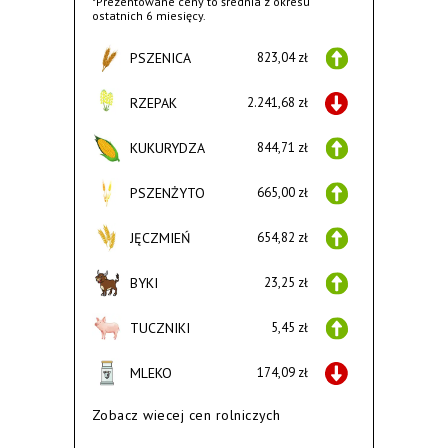
*Prezentowane ceny to średnia z okresu
ostatnich 6 miesięcy.
PSZENICA
823,04 zł
RZEPAK
2.241,68 zł
KUKURYDZA
844,71 zł
PSZENŻYTO
665,00 zł
JĘCZMIEŃ
654,82 zł
BYKI
23,25 zł
TUCZNIKI
5,45 zł
MLEKO
174,09 zł
Zobacz wiecej cen rolniczych