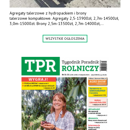
Agregaty talerzowe z hydropackiem i brony
talerzowe kompaktowe. Agregaty 2,5-13900zł, 2,7m-14500zł,
3,0m-15000zł. Brony 2,5m-13500zł, 2,7m-14000zł,
3,0m-14800zł. Tel. 500 800 106, www.agrieko.pl
WSZYSTKIE OGŁOSZENIA