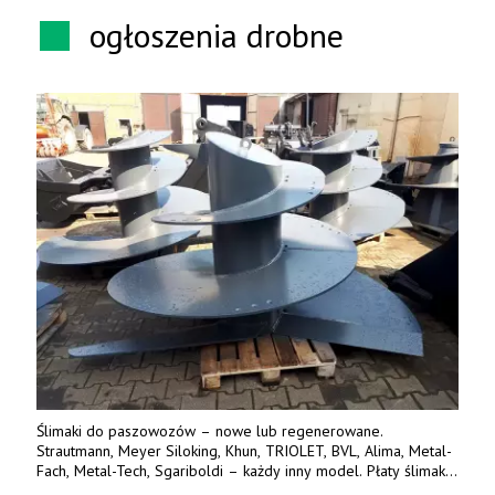
ogłoszenia drobne
Ślimaki do paszowozów – nowe lub regenerowane.
Strautmann, Meyer Siloking, Khun, TRIOLET, BVL, Alima, Metal-
Fach, Metal-Tech, Sgariboldi – każdy inny model. Płaty ślimaka
wykonane z blachy o podwyższonej wytrzymałości na ścieranie