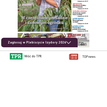
Zagłosuj w Plebiscycie Izydory 2026
Wróć do TPR
TOP news
zobacz e-wydanie
kup prenumeratę