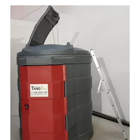
– 15 lub 18 mm. Możliwa wymiana i dowóz na miejsce – cała
Polska. Tel. 609 144 596.