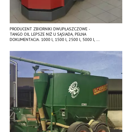
PRODUCENT ZBIORNIKI DWUPŁASZCZOWE -
TANGO OIL LEPSZE NIŻ U SĄSIADA, PEŁNA
DOKUMENTACJA. 1000 l, 1500 l, 2500 l, 5000 l,
produkt polski. Dobra cena, szybkie terminy realizacji. Tel. 536
842 737, www.tango-oil.pl