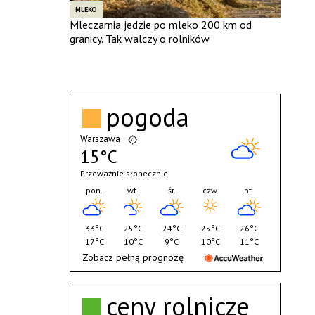
MLEKO
Mleczarnia jedzie po mleko 200 km od
granicy. Tak walczy o rolników
pogoda
Warszawa
15°C
Przeważnie słonecznie
pon.
wt.
śr.
czw.
pt.
33°C
25°C
24°C
25°C
26°C
17°C
10°C
9°C
10°C
11°C
Zobacz pełną prognozę
ceny rolnicze