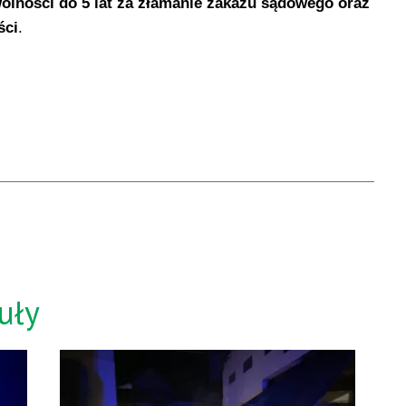
olności do 5 lat za złamanie zakazu sądowego oraz
ści
.
uły