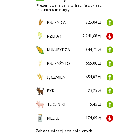
*Prezentowane ceny to średnia z okresu
ostatnich 6 miesięcy.
PSZENICA
823,04 zł
RZEPAK
2.241,68 zł
KUKURYDZA
844,71 zł
PSZENŻYTO
665,00 zł
JĘCZMIEŃ
654,82 zł
BYKI
23,25 zł
TUCZNIKI
5,45 zł
MLEKO
174,09 zł
Zobacz wiecej cen rolniczych