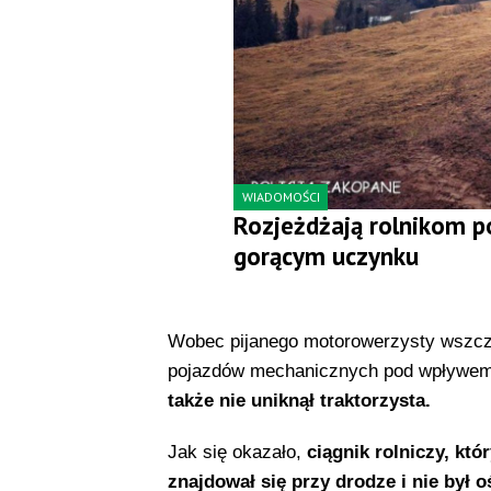
WIADOMOŚCI
Rozjeżdżają rolnikom p
gorącym uczynku
Wobec pijanego motorowerzysty wszcz
pojazdów mechanicznych pod wpływem 
także nie uniknął traktorzysta.
Jak się okazało,
ciągnik rolniczy, któ
znajdował się przy drodze i nie był 