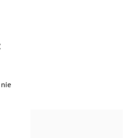
ł
 nie