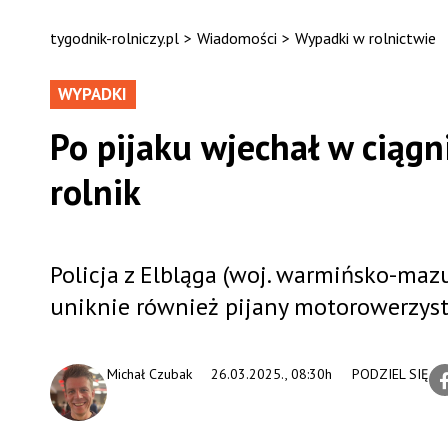
tygodnik-rolniczy.pl
>
Wiadomości
>
Wypadki w rolnictwie
WYPADKI
Po pijaku wjechał w ciągn
rolnik
Policja z Elbląga (woj. warmińsko-maz
uniknie również pijany motorowerzyst
Michał Czubak
26.03.2025., 08:30h
PODZIEL SIĘ