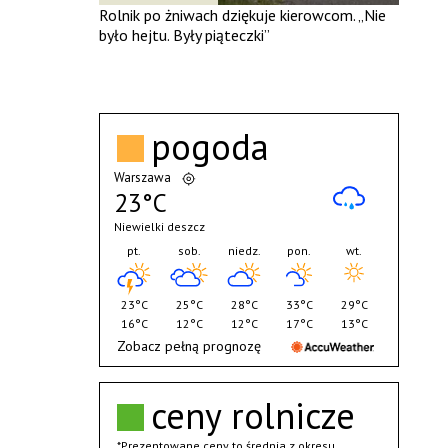
Rolnik po żniwach dziękuje kierowcom. „Nie
było hejtu. Były piąteczki”
pogoda
Warszawa
23°C
Niewielki deszcz
pt.
sob.
niedz.
pon.
wt.
23°C
25°C
28°C
33°C
29°C
16°C
12°C
12°C
17°C
13°C
Zobacz pełną prognozę
ceny rolnicze
*Prezentowane ceny to średnia z okresu