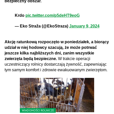
bezpieczny obszar.
Krdo
pic.twitter.com/p5deHT9eoG
— Eko Straža (@EkoStraza)
January 9, 2024
Akcję ratunkową rozpoczęto w poniedziałek, a biorący
udział w niej hodowcy szacują, że może potrwać
jeszcze kilka najbliższych dni, zanim wszystkie
zwierzęta będą bezpieczne.
W trakcie operacji
uczestniczący rolnicy dostarczają żywność, zapewniając
tym samym komfort i zdrowie ewakuowanym zwierzętom.
WIADOMOŚCI ROLNICZE