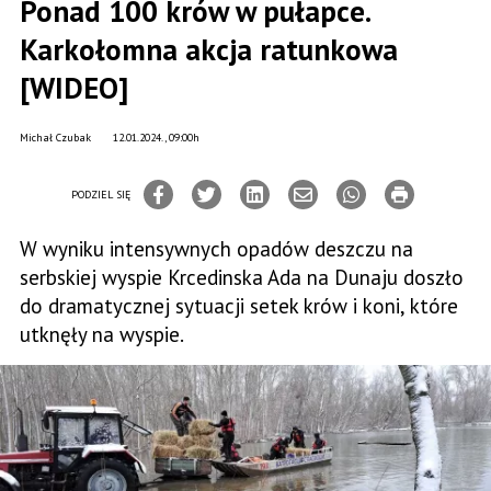
Ponad 100 krów w pułapce.
Karkołomna akcja ratunkowa
[WIDEO]
Michał Czubak
12.01.2024., 09:00h
PODZIEL SIĘ
W wyniku intensywnych opadów deszczu na
serbskiej wyspie Krcedinska Ada na Dunaju doszło
do dramatycznej sytuacji setek krów i koni, które
utknęły na wyspie.