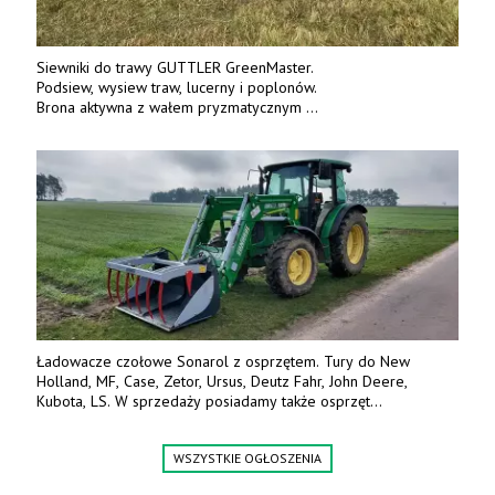
Siewniki do trawy GUTTLER GreenMaster.
Podsiew, wysiew traw, lucerny i poplonów.
Brona aktywna z wałem pryzmatycznym
Guttlera. Bezpośredni importer www.karchex.eu
Tel. 606 211 056, 507 158 699.
Ładowacze czołowe Sonarol z osprzętem. Tury do New
Holland, MF, Case, Zetor, Ursus, Deutz Fahr, John Deere,
Kubota, LS. W sprzedaży posiadamy także osprzęt
w promocyjnych cenach. Tel. 500 600 106. www.specagro.pl
WSZYSTKIE OGŁOSZENIA