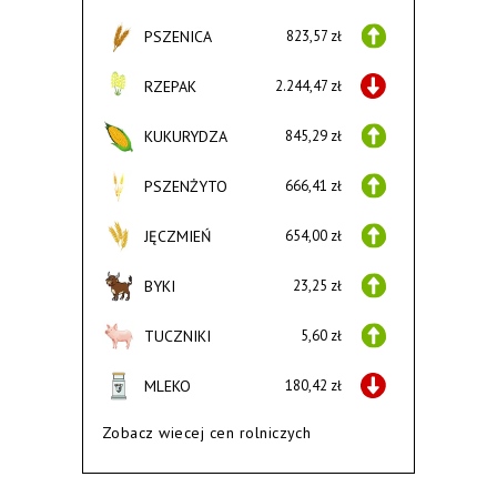
PSZENICA
823,57 zł
RZEPAK
2.244,47 zł
KUKURYDZA
845,29 zł
PSZENŻYTO
666,41 zł
JĘCZMIEŃ
654,00 zł
BYKI
23,25 zł
TUCZNIKI
5,60 zł
MLEKO
180,42 zł
Zobacz wiecej cen rolniczych