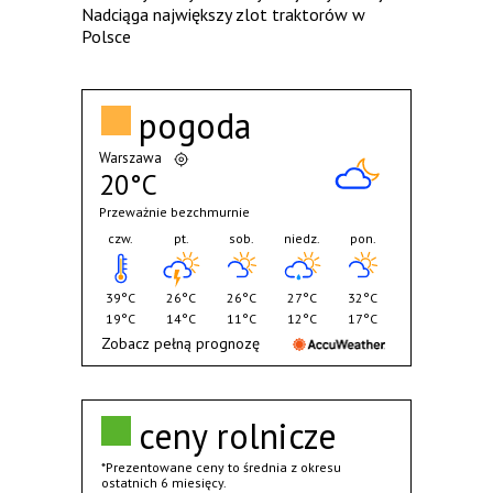
Nadciąga największy zlot traktorów w
Polsce
pogoda
Warszawa
20°C
Przeważnie bezchmurnie
czw.
pt.
sob.
niedz.
pon.
39°C
26°C
26°C
27°C
32°C
19°C
14°C
11°C
12°C
17°C
Zobacz pełną prognozę
ceny rolnicze
*Prezentowane ceny to średnia z okresu
ostatnich 6 miesięcy.