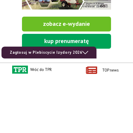
zobacz e-wydanie
kup prenumeratę
Zagłosuj w Plebiscycie Izydory 2026
Wróć do TPR
TOP news
Kontakt i regulaminy
Przydatne linki
Kontakt
Ceny rolnicze
Reklama
Newsletter rolniczy
Polityka prywatności
Rolniczy Alert Cenowy
Regulamin
Pogoda
RODO
Ogłoszenia drobne