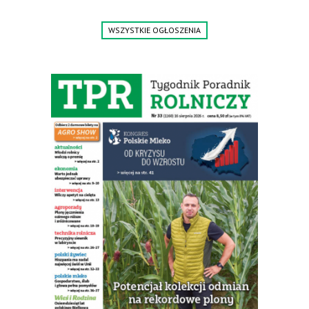
Guttlera. Bezpośredni importer www.karchex.eu
Tel. 606 211 056, 507 158 699.
WSZYSTKIE OGŁOSZENIA