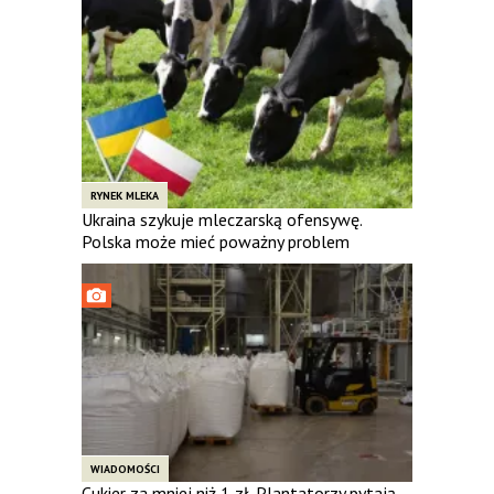
RYNEK MLEKA
Ukraina szykuje mleczarską ofensywę.
Polska może mieć poważny problem
WIADOMOŚCI
Cukier za mniej niż 1 zł. Plantatorzy pytają,