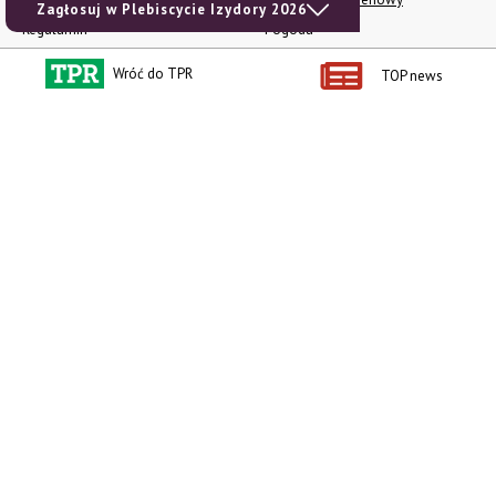
Zagłosuj w Plebiscycie Izydory 2026
Regulamin
Pogoda
RODO
Ogłoszenia drobne
Wróć do TPR
TOP news
Konkursy TPR
e-Wydania TPR
Kącik Samotnych Serc
Porgram TV
agrarsklep.pl
RSS
Produkty dla Ciebie
Kategorie
Zamów prenumeratę TPR
Wiadomości
Kup Tygodnik
Rynki
Album 40 lat na biegu.
Pieniądze
Niezawodne maszyny polskiej
Prawo
wsi
Uprawa
Publikacja Wapnowanie to
konieczność
Maszyny