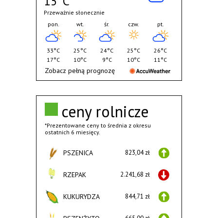
15°C
Przeważnie słonecznie
pon.
wt.
śr.
czw.
pt.
33°C
25°C
24°C
25°C
26°C
17°C
10°C
9°C
10°C
11°C
Zobacz pełną prognozę
ceny rolnicze
*Prezentowane ceny to średnia z okresu
ostatnich 6 miesięcy.
PSZENICA
823,04 zł
RZEPAK
2.241,68 zł
KUKURYDZA
844,71 zł