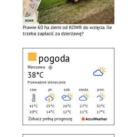
KOWR
Prawie 60 ha ziemi od KOWR do wzięcia. Ile
trzeba zapłacić za dzierżawę?
pogoda
Warszawa
38°C
Przeważnie słonecznie
czw.
pt.
sob.
niedz.
pon.
41°C
25°C
26°C
27°C
32°C
20°C
14°C
12°C
11°C
17°C
Zobacz pełną prognozę