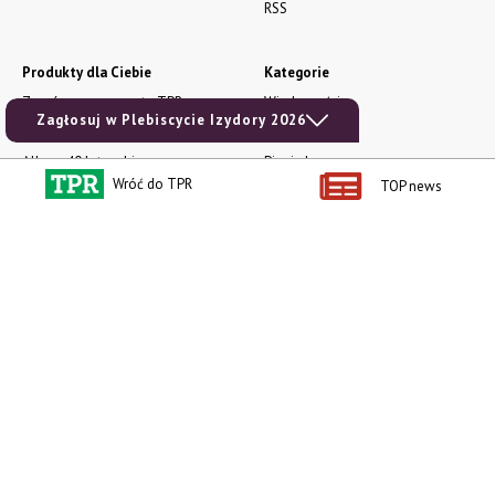
RSS
Produkty dla Ciebie
Kategorie
Zamów prenumeratę TPR
Wiadomości
Zagłosuj w Plebiscycie Izydory 2026
Kup Tygodnik
Rynki
Album 40 lat na biegu.
Pieniądze
Niezawodne maszyny polskiej
Wróć do TPR
TOP news
Prawo
wsi
Uprawa
Publikacja Wapnowanie to
konieczność
Maszyny
Publikacja Vademecum
Mleko
nawożenia dolistnego
Zwierzęta
Atlas chorób fizjologicznych
INFOCAP
Koszulka męska NOWOŚĆ
Ceny rolnicze
Bluza damska NOWOŚĆ
Prenumerata
Książka dla dzieci Jak to się kręci?
e-wydania
Technika dla najmłodszych
Ogłoszenia