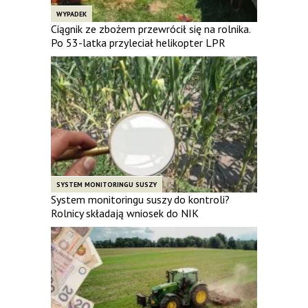
WYPADEK
Ciągnik ze zbożem przewrócił się na rolnika.
Po 53-latka przyleciał helikopter LPR
SYSTEM MONITORINGU SUSZY
System monitoringu suszy do kontroli?
Rolnicy składają wniosek do NIK