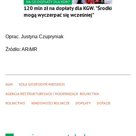
NA CO DOPŁATY DLA KGW?
120 mln zł na dopłaty dla KGW. "Środki
mogą wyczerpać się wcześniej"
Oprac. Justyna Czupryniak
Źródło: ARiMR
KGW
KOŁA GOSPODYŃ WIEJSKICH
AGENCJA RESTRUKTURYZACJI I MODERNIZACJI  ROLNICTWA
ROLNICTWO
WIADOMOŚCI ROLNICZE
DOPŁATY
DOTACJE