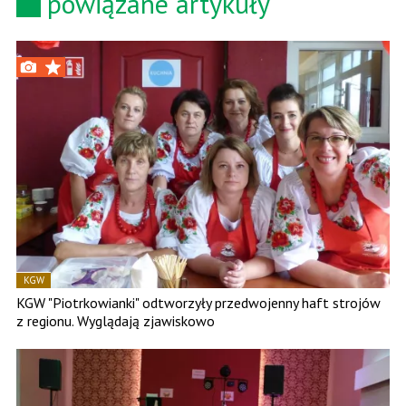
powiązane artykuły
KGW
KGW "Piotrkowianki" odtworzyły przedwojenny haft strojów
z regionu. Wyglądają zjawiskowo