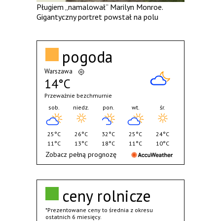
Pługiem „namalował” Marilyn Monroe.
Gigantyczny portret powstał na polu
pogoda
Warszawa
14°C
Przeważnie bezchmurnie
sob.
niedz.
pon.
wt.
śr.
25°C
26°C
32°C
25°C
24°C
11°C
13°C
18°C
11°C
10°C
Zobacz pełną prognozę
ceny rolnicze
*Prezentowane ceny to średnia z okresu
ostatnich 6 miesięcy.