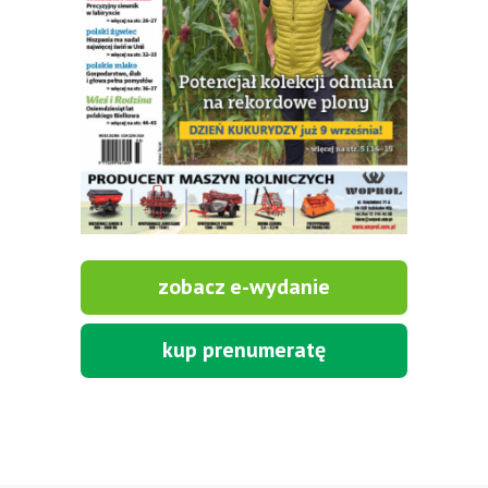
zobacz e-wydanie
kup prenumeratę