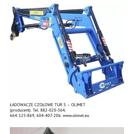
Tel. 606 211 056, 507 158 699.
ŁADOWACZE CZOŁOWE TUR 5 – OLIMET
(producent). Tel. 882-020-364,
664-125-869, 604-407-206. www.olimet.eu