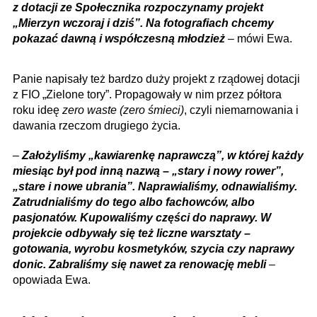
z dotacji ze Społecznika rozpoczynamy projekt
„Mierzyn wczoraj i dziś”. Na fotografiach chcemy
pokazać dawną i współczesną młodzież
– mówi Ewa.
Panie napisały też bardzo duży projekt z rządowej dotacji
z FIO „Zielone tory”. Propagowały w nim przez półtora
roku ideę
zero waste
(zero śmieci)
, czyli niemarnowania i
dawania rzeczom drugiego życia.
–
Założyliśmy „kawiarenkę naprawczą”, w której każdy
miesiąc był pod inną nazwą – „stary i nowy rower”,
„stare i nowe ubrania”. Naprawialiśmy, odnawialiśmy.
Zatrudnialiśmy do tego albo fachowców, albo
pasjonatów. Kupowaliśmy części do naprawy. W
projekcie odbywały się też liczne warsztaty –
gotowania, wyrobu kosmetyków, szycia czy naprawy
donic. Zabraliśmy się nawet za renowację mebli
–
opowiada Ewa.