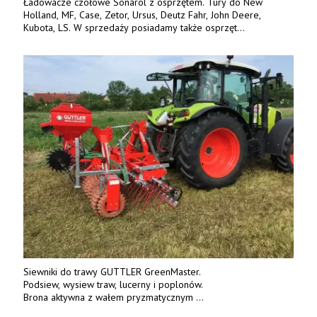
Ładowacze czołowe Sonarol z osprzętem. Tury do New
Holland, MF, Case, Zetor, Ursus, Deutz Fahr, John Deere,
Kubota, LS. W sprzedaży posiadamy także osprzęt
w promocyjnych cenach. Tel. 500 600 106. www.specagro.pl
Siewniki do trawy GUTTLER GreenMaster.
Podsiew, wysiew traw, lucerny i poplonów.
Brona aktywna z wałem pryzmatycznym
Guttlera. Bezpośredni importer www.karchex.eu