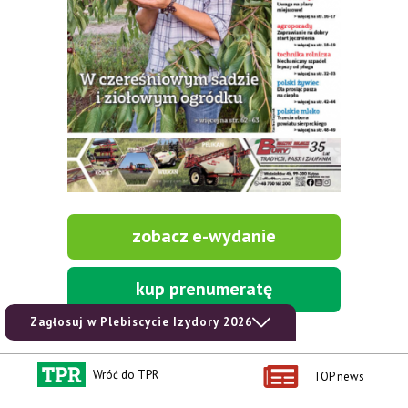
zobacz e-wydanie
kup prenumeratę
Zagłosuj w Plebiscycie Izydory 2026
Wróć do TPR
TOP news