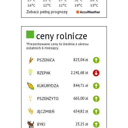
16°C
12°C
12°C
19°C
13°C
Zobacz pełną prognozę
ceny rolnicze
*Prezentowane ceny to średnia z okresu
ostatnich 6 miesięcy.
PSZENICA
823,04 zł
RZEPAK
2.241,68 zł
KUKURYDZA
844,71 zł
PSZENŻYTO
665,00 zł
JĘCZMIEŃ
654,82 zł
BYKI
23,25 zł