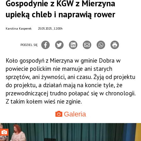
Gospodynie z KGW z Mierzyna
upieką chleb i naprawią rower
Karolina Kasperek
25.05.2025., 12:00h
PODZIEL SIĘ
Koło gospodyń z Mierzyna w gminie Dobra w
powiecie polickim nie marnuje ani starych
sprzętów, ani żywności, ani czasu. Żyją od projektu
do projektu, a działań mają na koncie tyle, że
przewodniczącej trudno połapać się w chronologii.
Z takim kołem wieś nie zginie.
Galeria