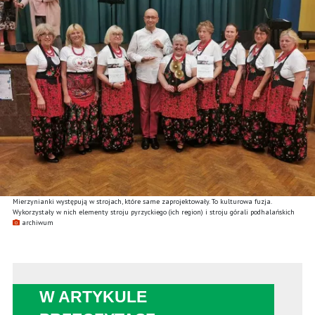
Mierzynianki występują w strojach, które same zaprojektowały. To kulturowa fuzja.
Wykorzystały w nich elementy stroju pyrzyckiego (ich region) i stroju górali podhalańskich
archiwum
W ARTYKULE