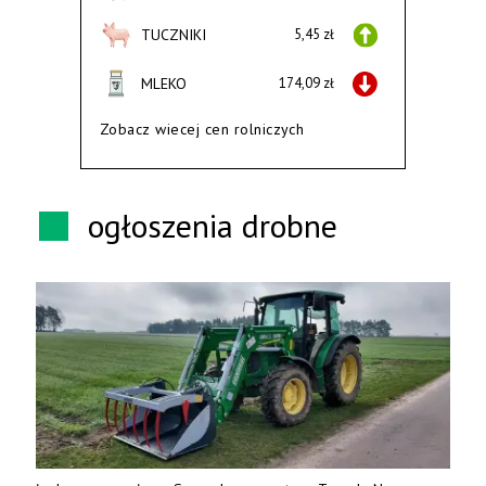
TUCZNIKI
5,45 zł
MLEKO
174,09 zł
Zobacz wiecej cen rolniczych
ogłoszenia drobne