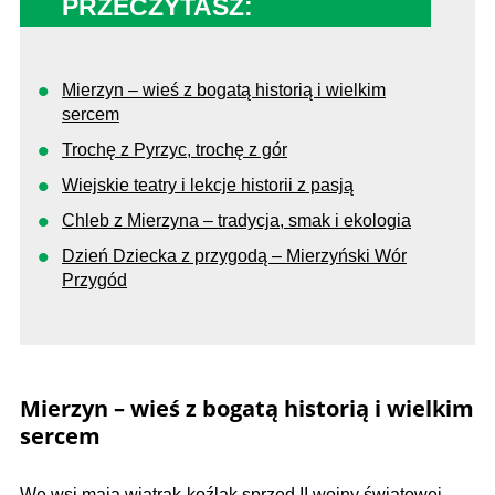
PRZECZYTASZ:
Mierzyn – wieś z bogatą historią i wielkim
sercem
Trochę z Pyrzyc, trochę z gór
Wiejskie teatry i lekcje historii z pasją
Chleb z Mierzyna – tradycja, smak i ekologia
Dzień Dziecka z przygodą – Mierzyński Wór
Przygód
Mierzyn – wieś z bogatą historią i wielkim
sercem
We wsi mają wiatrak-koźlak sprzed II wojny światowej.