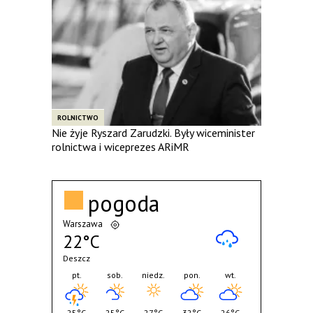
ROLNICTWO
Nie żyje Ryszard Zarudzki. Były wiceminister
rolnictwa i wiceprezes ARiMR
pogoda
Warszawa
22°C
Deszcz
pt.
sob.
niedz.
pon.
wt.
25°C
25°C
27°C
32°C
26°C