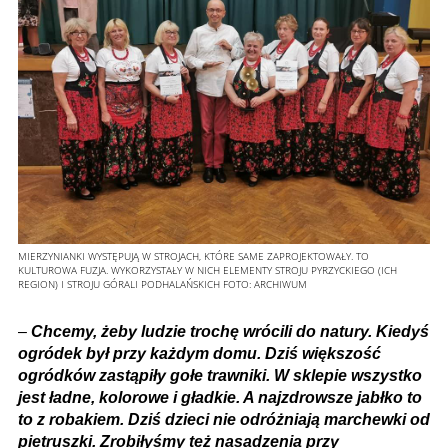
MIERZYNIANKI WYSTĘPUJĄ W STROJACH, KTÓRE SAME ZAPROJEKTOWAŁY. TO
KULTUROWA FUZJA. WYKORZYSTAŁY W NICH ELEMENTY STROJU PYRZYCKIEGO (ICH
REGION) I STROJU GÓRALI PODHALAŃSKICH
FOTO:
ARCHIWUM
–
Chcemy, żeby ludzie trochę wrócili do natury. Kiedyś
ogródek był przy każdym domu. Dziś większość
ogródków zastąpiły gołe trawniki. W sklepie wszystko
jest ładne, kolorowe i gładkie. A najzdrowsze jabłko to
to z robakiem. Dziś dzieci nie odróżniają marchewki od
pietruszki. Zrobiłyśmy też nasadzenia przy