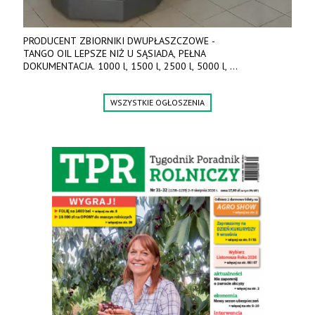
PRODUCENT ZBIORNIKI DWUPŁASZCZOWE -
TANGO OIL LEPSZE NIŻ U SĄSIADA, PEŁNA
DOKUMENTACJA. 1000 l, 1500 l, 2500 l, 5000 l,
produkt polski. Dobra cena, szybkie terminy realizacji. Tel. 536
842 737, www.tango-oil.pl
WSZYSTKIE OGŁOSZENIA