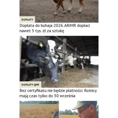
DOPŁATY
Dopłata do buhaja 2026. ARiMR dopłaci
nawet 5 tys. zł za sztukę
DOPŁATY QMP
Bez certyfikatu nie będzie płatności. Rolnicy
mają czas tylko do 30 września