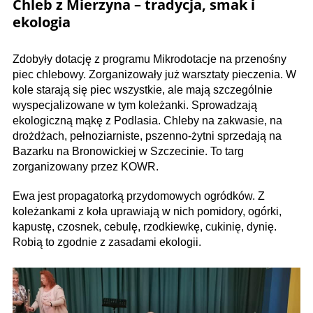
Chleb z Mierzyna – tradycja, smak i
ekologia
Zdobyły dotację z programu Mikrodotacje na przenoś­ny
piec chlebowy. Zorganizowały już warsztaty pieczenia. W
kole starają się piec wszystkie, ale mają szczególnie
wyspecjalizowane w tym koleżanki. Sprowadzają
ekologiczną mąkę z Podlasia. Chleby na zakwasie, na
drożdżach, pełnoziarniste, pszenno-żytni sprzedają na
Bazarku na Bronowickiej w Szczecinie. To targ
zorganizowany przez KOWR.
Ewa jest propagatorką przydomowych ogródków. Z
koleżankami z koła uprawiają w nich pomidory, ogórki,
kapustę, czos­nek, cebulę, rzodkiewkę, cukinię, dynię.
Robią to zgodnie z zasadami ekologii.