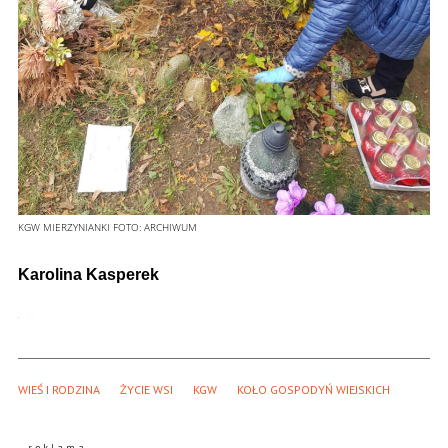
KGW MIERZYNIANKI
FOTO:
ARCHIWUM
Karolina Kasperek
WIEŚ I RODZINA
ŻYCIE WSI
KGW
KOŁO GOSPODYŃ WIEJSKICH