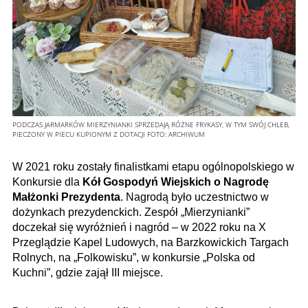
PODCZAS JARMARKÓW MIERZYNIANKI SPRZEDAJĄ RÓŻNE FRYKASY, W TYM SWÓJ CHLEB,
PIECZONY W PIECU KUPIONYM Z DOTACJI
FOTO:
ARCHIWUM
W 2021 roku zostały finalistkami etapu ogólnopolskiego w
Konkursie dla
Kół Gospodyń Wiejskich o Nagrodę
Małżonki Prezydenta
. Nagrodą było uczestnictwo w
dożynkach prezydenckich. Zespół „Mierzynianki”
doczekał się wyróżnień i nagród – w 2022 roku na X
Przeglądzie Kapel Ludowych, na Barzkowickich Targach
Rolnych, na „Folkowisku”, w konkursie „Polska od
Kuchni”, gdzie zajął III miejsce.