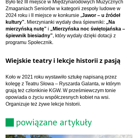
Było też III miejsce w Międzynarodowych Muzycznych
Zmaganiach Seniorów w kategorii zespoły ludowe w
2024 roku i II miejsce w konkursie „
Jawor – u źródeł
kultury”
. Mierzynianki wydały dwa śpiewniki:
„Na
mierzyńską nutę”
i
„Mierzyńska noc świętojańska –
śpiewnik biesiadny”
, który wydały dzięki dotacji z
programu Społecznik.
Wiejskie teatry i lekcje historii z pasją
Koło w 2021 roku wystawiło sztukę napisaną przez
kolegę z Teatru Słowa – Ryszarda Galanta, w którym
grają też członkinie KGW. W prześmiewczym tonie
opowiada o życiu współczesnych kobiet na wsi.
Organizuje też żywe lekcje historii.
powiązane artykuły