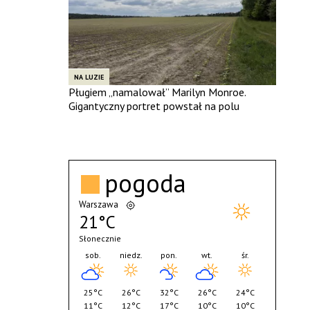
NA LUZIE
Pługiem „namalował” Marilyn Monroe.
Gigantyczny portret powstał na polu
pogoda
Warszawa
21°C
Słonecznie
sob.
niedz.
pon.
wt.
śr.
25°C
26°C
32°C
26°C
24°C
11°C
12°C
17°C
10°C
10°C