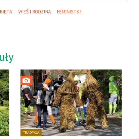
OBIETA
WIEŚ I RODZINA
FEMINISTKI
uły
TRADYCJA