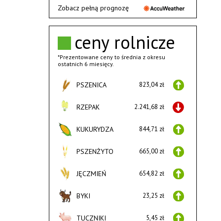
Zobacz pełną prognozę
ceny rolnicze
*Prezentowane ceny to średnia z okresu
ostatnich 6 miesięcy.
PSZENICA
823,04 zł
RZEPAK
2.241,68 zł
KUKURYDZA
844,71 zł
PSZENŻYTO
665,00 zł
JĘCZMIEŃ
654,82 zł
BYKI
23,25 zł
TUCZNIKI
5,45 zł