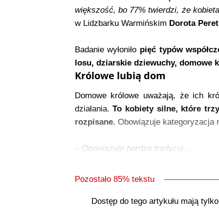
większość, bo 77% twierdzi, że kobiet
w Lidzbarku Warmińskim
Dorota Peret
Badanie wyłoniło
pięć typów współcz
losu, dziarskie dziewuchy, domowe kr
Królowe lubią dom
Domowe królowe uważają, że ich król
działania.
To kobiety silne, które tr
rozpisane.
Obowiązuje kategoryzacja n
–
Obowiązuje bardzo tradycyj...
Pozostało 85% tekstu
Dostęp do tego artykułu mają tylk