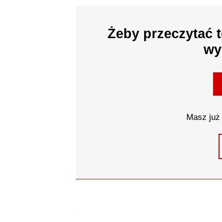
Żeby przeczytać t
wy
Masz już 