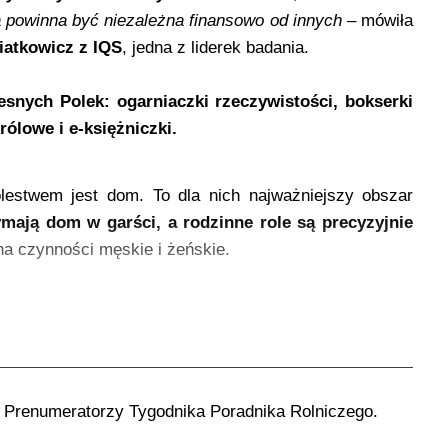
a powinna być niezależna finansowo od innych
– mówiła
iatkowicz z IQS
, jedna z liderek badania.
esnych Polek:
ogarniaczki rzeczywistości, bokserki
ólowe i e-księżniczki.
estwem jest dom. To dla nich najważniejszy obszar
zymają dom w garści, a rodzinne role są precyzyjnie
a czynności męskie i żeńskie.
o Prenumeratorzy Tygodnika Poradnika Rolniczego.