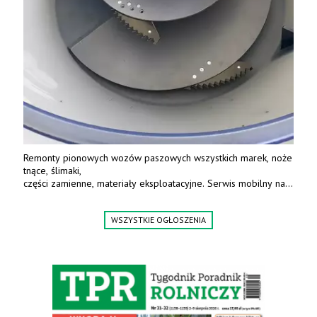
Remonty pionowych wozów paszowych wszystkich marek, noże
tnące, ślimaki,
części zamienne, materiały eksploatacyjne. Serwis mobilny na
terenie całej Polski.
Tel.: 61 285 38 61, 603 626 688.
WSZYSTKIE OGŁOSZENIA