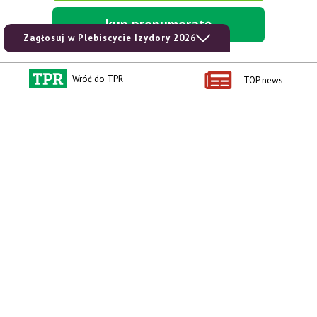
kup prenumeratę
Zagłosuj w Plebiscycie Izydory 2026
Wróć do TPR
TOP news
Kontakt i regulaminy
Przydatne linki
Kontakt
Ceny rolnicze
Reklama
Newsletter rolniczy
Polityka prywatności
Rolniczy Alert Cenowy
Regulamin
Pogoda
RODO
Ogłoszenia drobne
Konkursy TPR
e-Wydania TPR
Kącik Samotnych Serc
Porgram TV