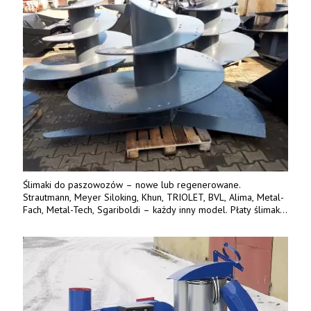
Ślimaki do paszowozów – nowe lub regenerowane.
Strautmann, Meyer Siloking, Khun, TRIOLET, BVL, Alima, Metal-
Fach, Metal-Tech, Sgariboldi – każdy inny model. Płaty ślimaka
wykonane z blachy o podwyższonej wytrzymałości na ścieranie
– 15 lub 18 mm. Możliwa wymiana i dowóz na miejsce – cała
Polska. Tel. 609 144 596.