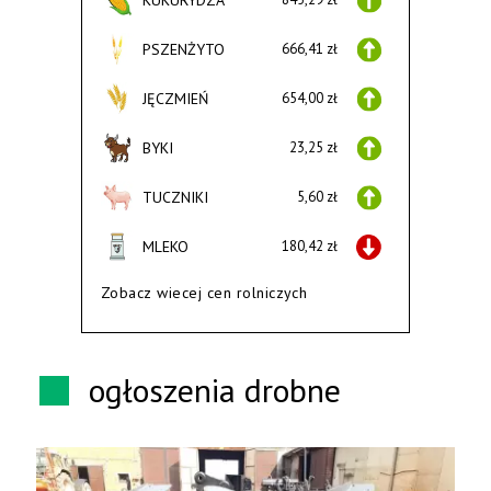
KUKURYDZA
PSZENŻYTO
666,41 zł
JĘCZMIEŃ
654,00 zł
BYKI
23,25 zł
TUCZNIKI
5,60 zł
MLEKO
180,42 zł
Zobacz wiecej cen rolniczych
ogłoszenia drobne