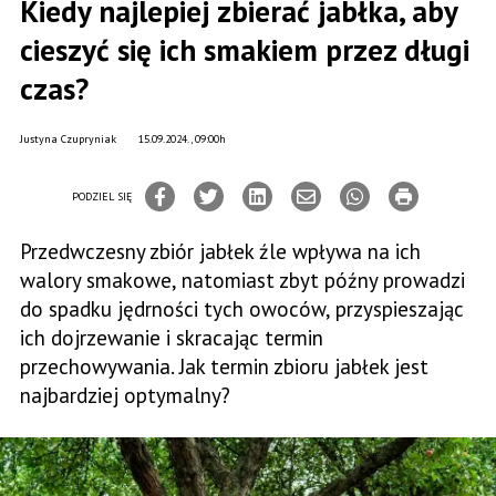
Kiedy najlepiej zbierać jabłka, aby
cieszyć się ich smakiem przez długi
czas?
Justyna Czupryniak
15.09.2024., 09:00h
PODZIEL SIĘ
Przedwczesny zbiór jabłek źle wpływa na ich
walory smakowe, natomiast zbyt późny prowadzi
do spadku jędrności tych owoców, przyspieszając
ich dojrzewanie i skracając termin
przechowywania. Jak termin zbioru jabłek jest
najbardziej optymalny?