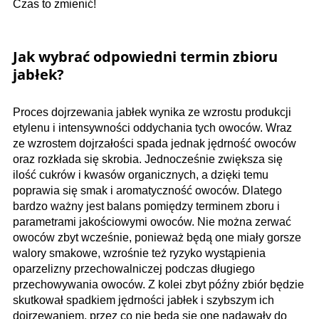
Czas to zmienić!
Jak wybrać odpowiedni termin zbioru
jabłek?
Proces dojrzewania jabłek wynika ze wzrostu produkcji
etylenu i intensywności oddychania tych owoców. Wraz
ze wzrostem dojrzałości spada jednak jędrność owoców
oraz rozkłada się skrobia. Jednocześnie zwiększa się
ilość cukrów i kwasów organicznych, a dzięki temu
poprawia się smak i aromatyczność owoców. Dlatego
bardzo ważny jest balans pomiędzy terminem zboru i
parametrami jakościowymi owoców. Nie można zerwać
owoców zbyt wcześnie, ponieważ będą one miały gorsze
walory smakowe, wzrośnie też ryzyko wystąpienia
oparzelizny przechowalniczej podczas długiego
przechowywania owoców. Z kolei zbyt późny zbiór będzie
skutkował spadkiem jędrności jabłek i szybszym ich
dojrzewaniem, przez co nie będą się one nadawały do