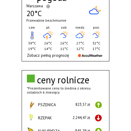
Warszawa
20°C
Przeważnie bezchmurnie
czw.
pt.
sob.
niedz.
pon.
39°C
26°C
26°C
27°C
32°C
19°C
14°C
11°C
12°C
17°C
Zobacz pełną prognozę
ceny rolnicze
*Prezentowane ceny to średnia z okresu
ostatnich 6 miesięcy.
PSZENICA
823,57 zł
RZEPAK
2.244,47 zł
845,29 zł