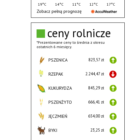
19°C
14°C
11°C
12°C
17°C
Zobacz pełną prognozę
ceny rolnicze
*Prezentowane ceny to średnia z okresu
ostatnich 6 miesięcy.
PSZENICA
823,57 zł
RZEPAK
2.244,47 zł
KUKURYDZA
845,29 zł
PSZENŻYTO
666,41 zł
JĘCZMIEŃ
654,00 zł
BYKI
23,25 zł