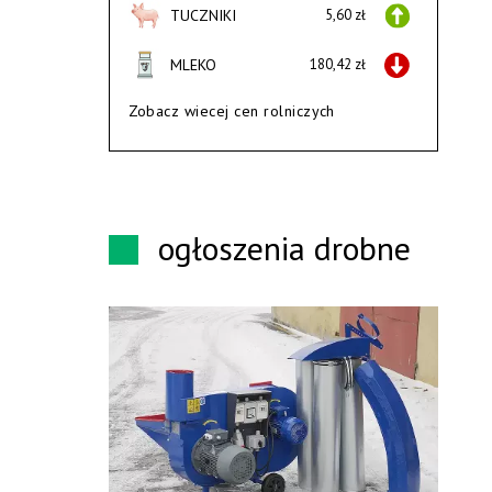
TUCZNIKI
5,60 zł
MLEKO
180,42 zł
Zobacz wiecej cen rolniczych
ogłoszenia drobne