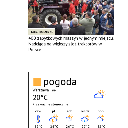
TARGI ROLNICZE
400 zabytkowych maszyn w jednym miejscu.
Nadciąga największy zlot traktorów w
Polsce
pogoda
Warszawa
20°C
Przeważnie słonecznie
czw.
pt.
sob.
niedz.
pon.
39°C
26°C
26°C
27°C
32°C