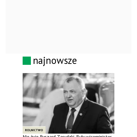
najnowsze
ROLNICTWO
Nie żyje Ryszard Zarudzki. Były wiceminister