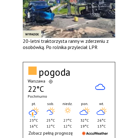
WYPADEK
20-letni traktorzysta ranny w zderzeniu z
osobówką. Po rolnika przyleciał LPR
pogoda
Warszawa
22°C
Pochmurno
pt.
sob.
niedz.
pon.
wt.
23°C
25°C
27°C
32°C
26°C
16°C
12°C
12°C
19°C
13°C
Zobacz pełną prognozę