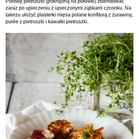
Połowę pietruszki (pokrojoną na połówki) zblendować
zaraz po upieczeniu z upieczonymi ząbkami czosnku. Na
talerzu ułożyć plasterki mięsa polane konfiturą z żurawiny,
purée z pietruszki i kawałki pietruszki.