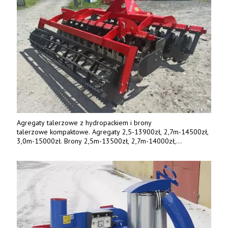
Agregaty talerzowe z hydropackiem i brony
talerzowe kompaktowe. Agregaty 2,5-13900zł, 2,7m-14500zł,
3,0m-15000zł. Brony 2,5m-13500zł, 2,7m-14000zł,
3,0m-14800zł. Tel. 500 800 106, www.agrieko.pl