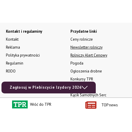
Kontakt i regulaminy
Przydatne linki
Kontakt
Ceny rolnicze
Reklama
Newsletter rolniczy
Polityka prywatności
Rolniczy Alert Cenowy
Regulamin
Pogoda
RODO
Ogłoszenia drobne
Konkursy TPR
e-Wydania TPR
Zagłosuj w Plebiscycie Izydory 2026
Kącik Samotnych Serc
Porgram TV
Wróć do TPR
TOP news
agrarsklep.pl
RSS