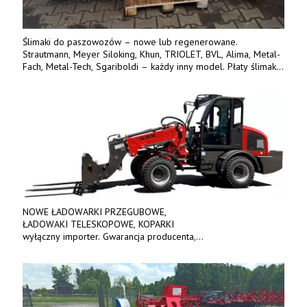
Ślimaki do paszowozów – nowe lub regenerowane.
Strautmann, Meyer Siloking, Khun, TRIOLET, BVL, Alima, Metal-
Fach, Metal-Tech, Sgariboldi – każdy inny model. Płaty ślimaka
wykonane z blachy o podwyższonej wytrzymałości na ścieranie
– 15 lub 18 mm. Możliwa wymiana i dowóz na miejsce – cała
Polska. Tel. 609 144 596.
NOWE ŁADOWARKI PRZEGUBOWE,
ŁADOWAKI TELESKOPOWE, KOPARKI
wyłączny importer. Gwarancja producenta,
bogate wyposażenie, prosta konstrukcja.
Ceny od 69 000 zł netto wraz z osprzętem.
Tel: 509-365-675. www.kmm.info.pl