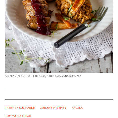
KACZKA Z PIECZONĄ PIETRUSZKĄ
FOTO:
KATARZYNA KOSMALA
PRZEPISY KULINARNE
ZDROWE PRZEPISY
KACZKA 
POMYSŁ NA OBIAD