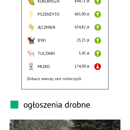
KUKURYDZA
844,71 zł
PSZENŻYTO
665,00 zł
JĘCZMIEŃ
654,82 zł
BYKI
23,25 zł
TUCZNIKI
5,45 zł
MLEKO
174,09 zł
Zobacz wiecej cen rolniczych
ogłoszenia drobne