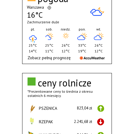
Warszawa
16°C
Zachmurzenie duże
pt.
sob.
niedz.
pon.
wt.
25°C
25°C
26°C
33°C
26°C
14°C
11°C
12°C
19°C
12°C
Zobacz pełną prognozę
ceny rolnicze
*Prezentowane ceny to średnia z okresu
ostatnich 6 miesięcy.
PSZENICA
823,04 zł
RZEPAK
2.241,68 zł