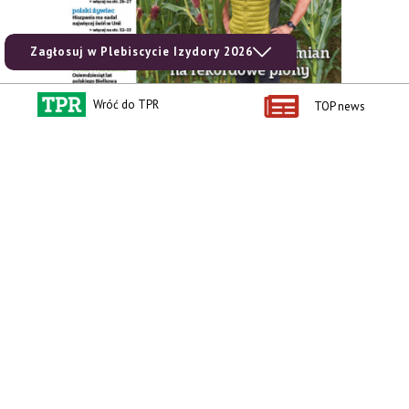
Zagłosuj w Plebiscycie Izydory 2026
Wróć do TPR
TOP news
zobacz e-wydanie
kup prenumeratę