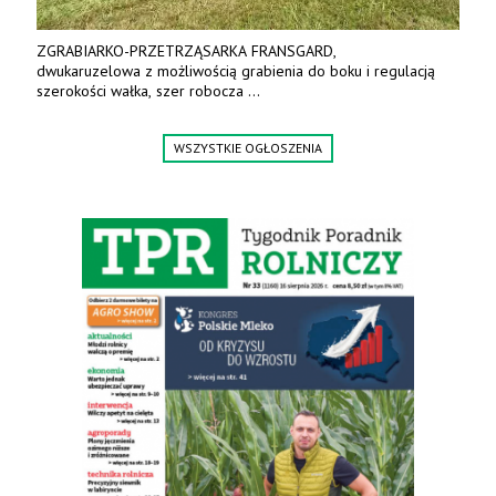
ZGRABIARKO-PRZETRZĄSARKA FRANSGARD,
dwukaruzelowa z możliwością grabienia do boku i regulacją
szerokości wałka, szer robocza
do 6 m. Mocna konstrukcja. Karchex.
Tel. 606 211 056, 507 158 699.
WSZYSTKIE OGŁOSZENIA