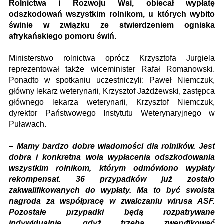
Rolnictwa i Rozwoju Wsi, obiecał wypłatę
odszkodowań wszystkim rolnikom, u których wybito
świnie w związku ze stwierdzeniem ogniska
afrykańskiego pomoru świń.
Ministerstwo rolnictwa oprócz Krzysztofa Jurgiela
reprezentował także wiceminister Rafał Romanowski.
Ponadto w spotkaniu uczestniczyli: Paweł Niemczuk,
główny lekarz weterynarii, Krzysztof Jażdżewski, zastępca
głównego lekarza weterynarii, Krzysztof Niemczuk,
dyrektor Państwowego Instytutu Weterynaryjnego w
Puławach.
–
Mamy bardzo dobre wiadomości dla rolników. Jest
dobra i konkretna wola wypłacenia odszkodowania
wszystkim rolnikom, którym odmówiono wypłaty
rekompensat. 36 przypadków już zostało
zakwalifikowanych do wypłaty. Ma to być swoista
nagroda za współpracę w zwalczaniu wirusa ASF.
Pozostałe przypadki będą rozpatrywane
indywidualnie, gdyż trzeba zweryfikować