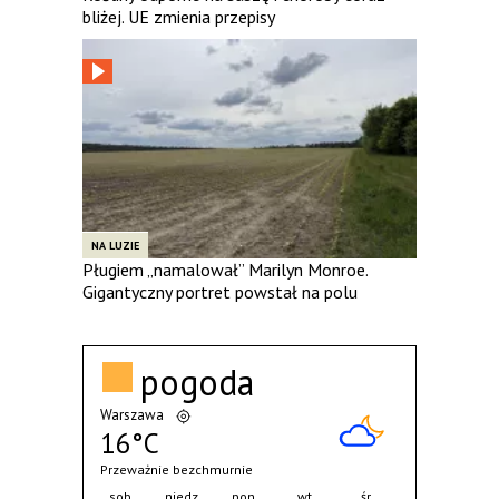
bliżej. UE zmienia przepisy
NA LUZIE
Pługiem „namalował” Marilyn Monroe.
Gigantyczny portret powstał na polu
pogoda
Warszawa
16°C
Przeważnie bezchmurnie
sob.
niedz.
pon.
wt.
śr.