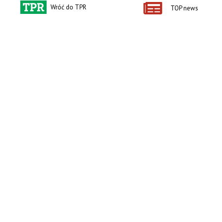
Wróć do TPR
TOP news
Kontakt i regulaminy
Przydatne linki
Kontakt
Ceny rolnicze
Reklama
Newsletter rolniczy
Polityka prywatności
Rolniczy Alert Cenowy
Regulamin
Pogoda
RODO
Ogłoszenia drobne
Konkursy TPR
e-Wydania TPR
Kącik Samotnych Serc
Porgram TV
agrarsklep.pl
RSS