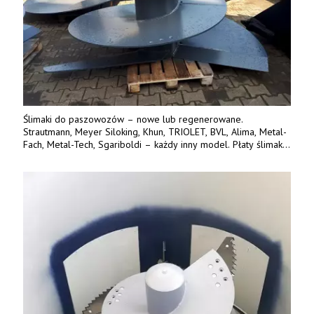
Ślimaki do paszowozów – nowe lub regenerowane.
Strautmann, Meyer Siloking, Khun, TRIOLET, BVL, Alima, Metal-
Fach, Metal-Tech, Sgariboldi – każdy inny model. Płaty ślimaka
wykonane z blachy o podwyższonej wytrzymałości na ścieranie
– 15 lub 18 mm. Możliwa wymiana i dowóz na miejsce – cała
Polska. Tel. 609 144 596.