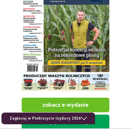
zobacz e-wydanie
Zagłosuj w Plebiscycie Izydory 2026
kup prenumeratę