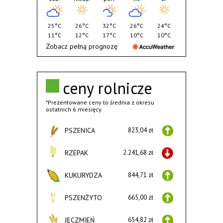
25°C
26°C
32°C
26°C
24°C
11°C
12°C
17°C
10°C
10°C
Zobacz pełną prognozę
ceny rolnicze
*Prezentowane ceny to średnia z okresu
ostatnich 6 miesięcy.
PSZENICA
823,04 zł
RZEPAK
2.241,68 zł
KUKURYDZA
844,71 zł
PSZENŻYTO
665,00 zł
JĘCZMIEŃ
654,82 zł