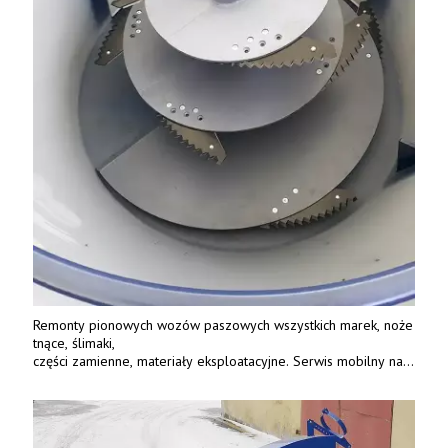
Remonty pionowych wozów paszowych wszystkich marek, noże
tnące, ślimaki,
części zamienne, materiały eksploatacyjne. Serwis mobilny na
terenie całej Polski.
Tel.: 61 285 38 61, 603 626 688.