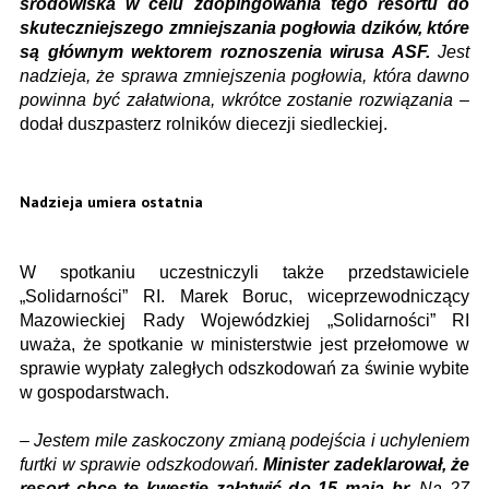
środowiska w celu zdopingowania tego resortu do
skuteczniejszego zmniejszania pogłowia dzików, które
są głównym wektorem roznoszenia wirusa ASF.
Jest
nadzieja, że sprawa zmniejszenia pogłowia, która dawno
powinna być załatwiona, wkrótce zostanie rozwiązania
–
dodał duszpasterz rolników diecezji siedleckiej.
Nadzieja umiera ostatnia
W spotkaniu uczestniczyli także przedstawiciele
„Solidarności” RI. Marek Boruc, wiceprzewodniczący
Mazowieckiej Rady Wojewódzkiej „Solidarności” RI
uważa, że spotkanie w ministerstwie jest przełomowe w
sprawie wypłaty zaległych odszkodowań za świnie wybite
w gospodarstwach.
–
Jestem mile zaskoczony zmianą podejścia i uchyleniem
furtki w sprawie odszkodowań.
Minister zadeklarował, że
resort chce tę kwestię załatwić do 15 maja br.
Na 27