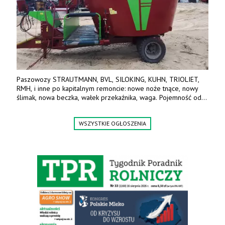
Paszowozy STRAUTMANN, BVL, SILOKING, KUHN, TRIOLIET,
RMH, i inne po kapitalnym remoncie: nowe noże tnące, nowy
ślimak, nowa beczka, wałek przekaźnika, waga. Pojemność od
5m3 - 40m3. Cena od 32 tys. Wozy sprowadzone z Niemiec.
Jesteśmy także producentem nowych paszowozów AKSA, woj.
WSZYSTKIE OGŁOSZENIA
wielkopolskie, koło Konina. Kontakt: 607 405 691.