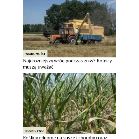
WIADOMOŚCI
Najgroźniejszy wróg podczas żniw? Rolnicy
muszą uważać
ROLNICTWO
Rośliny odporne na suszę i choroby coraz