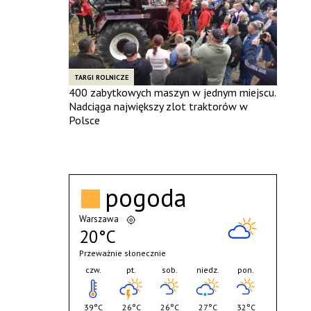
TARGI ROLNICZE
400 zabytkowych maszyn w jednym miejscu.
Nadciąga największy zlot traktorów w
Polsce
pogoda
Warszawa
20°C
Przeważnie słonecznie
czw.
pt.
sob.
niedz.
pon.
39°C
26°C
26°C
27°C
32°C