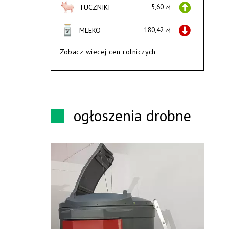
TUCZNIKI
5,60 zł
MLEKO
180,42 zł
Zobacz wiecej cen rolniczych
ogłoszenia drobne