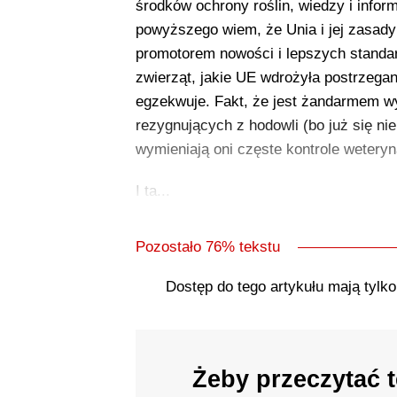
środków ochrony roślin, wiedzy i informa
powyższego wiem, że Unia i jej zasady
promotorem nowości i lepszych standar
zwierząt, jakie UE wdrożyła postrzega
egzekwuje. Fakt, że jest żandarmem wy
rezygnujących z hodowli (bo już się ni
wymieniają oni częste kontrole weteryn
I ta...
Pozostało 76% tekstu
Dostęp do tego artykułu mają tylk
Żeby przeczytać t