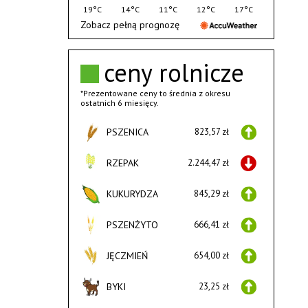
19°C
14°C
11°C
12°C
17°C
Zobacz pełną prognozę
ceny rolnicze
*Prezentowane ceny to średnia z okresu
ostatnich 6 miesięcy.
PSZENICA
823,57 zł
RZEPAK
2.244,47 zł
KUKURYDZA
845,29 zł
PSZENŻYTO
666,41 zł
JĘCZMIEŃ
654,00 zł
BYKI
23,25 zł