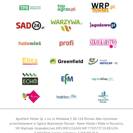
AgroHorti Media Sp. z o.o. ul. Metalowa 5, 60-118 Poznań. Akta rejestrowe
przechowywane w Sądzie Rejonowym Poznań - Nowe Miasto i Wilda w Poznaniu,
VIII Wydziale Gospodarczym, KRS 0001116269, NIP 7792573719, REGON