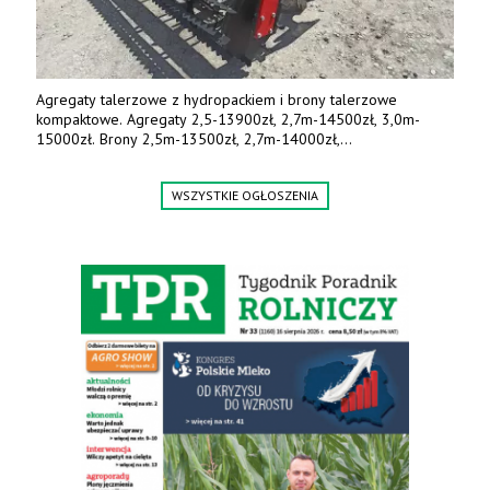
Agregaty talerzowe z hydropackiem i brony talerzowe
kompaktowe. Agregaty 2,5-13900zł, 2,7m-14500zł, 3,0m-
15000zł. Brony 2,5m-13500zł, 2,7m-14000zł,
3,0m-14800zł. Tel. 500 800 106, www.agrieko.pl
WSZYSTKIE OGŁOSZENIA