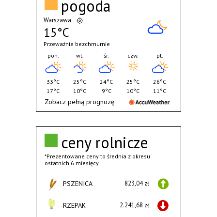
pogoda
Warszawa
15°C
Przeważnie bezchmurnie
pon.
wt.
śr.
czw.
pt.
33°C
25°C
24°C
25°C
26°C
17°C
10°C
9°C
10°C
11°C
Zobacz pełną prognozę
ceny rolnicze
*Prezentowane ceny to średnia z okresu
ostatnich 6 miesięcy.
PSZENICA
823,04 zł
RZEPAK
2.241,68 zł