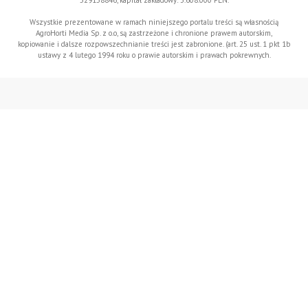
529158846, kapitał zakładowy: 3.608.000 PLN.
Wszystkie prezentowane w ramach niniejszego portalu treści są własnością
AgroHorti Media Sp. z o.o, są zastrzeżone i chronione prawem autorskim,
kopiowanie i dalsze rozpowszechnianie treści jest zabronione. (art. 25 ust. 1 pkt 1b
ustawy z 4 lutego 1994 roku o prawie autorskim i prawach pokrewnych.