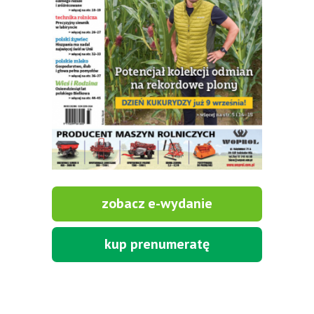
zobacz e-wydanie
kup prenumeratę