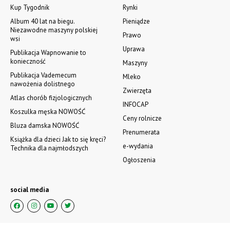
Kup Tygodnik
Rynki
Album 40 lat na biegu.
Pieniądze
Niezawodne maszyny polskiej
Prawo
wsi
Uprawa
Publikacja Wapnowanie to
konieczność
Maszyny
Publikacja Vademecum
Mleko
nawożenia dolistnego
Zwierzęta
Atlas chorób fizjologicznych
INFOCAP
Koszulka męska NOWOŚĆ
Ceny rolnicze
Bluza damska NOWOŚĆ
Prenumerata
Książka dla dzieci Jak to się kręci?
e-wydania
Technika dla najmłodszych
Ogłoszenia
social media