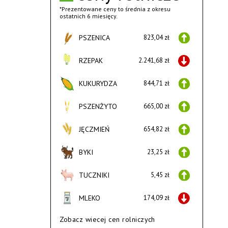
*Prezentowane ceny to średnia z okresu
ostatnich 6 miesięcy.
PSZENICA
823,04 zł
RZEPAK
2.241,68 zł
KUKURYDZA
844,71 zł
PSZENŻYTO
665,00 zł
JĘCZMIEŃ
654,82 zł
BYKI
23,25 zł
TUCZNIKI
5,45 zł
MLEKO
174,09 zł
Zobacz wiecej cen rolniczych