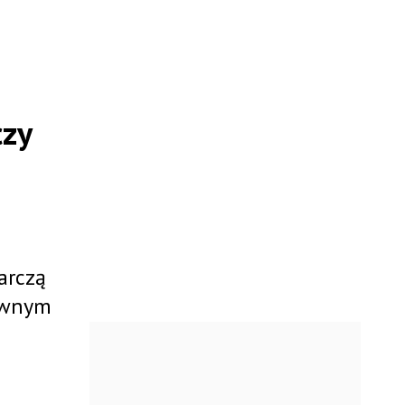
czy
arczą
łównym