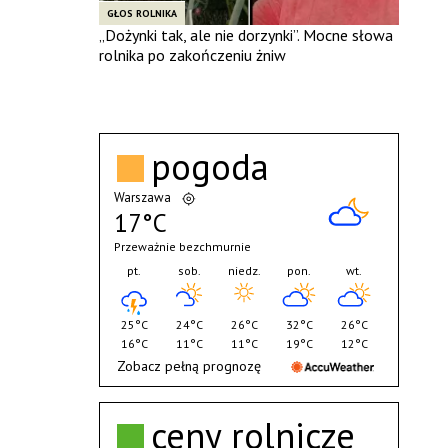
GŁOS ROLNIKA
„Dożynki tak, ale nie dorzynki”. Mocne słowa
rolnika po zakończeniu żniw
pogoda
Warszawa
17°C
Przeważnie bezchmurnie
pt.
sob.
niedz.
pon.
wt.
25°C
24°C
26°C
32°C
26°C
16°C
11°C
11°C
19°C
12°C
Zobacz pełną prognozę
ceny rolnicze