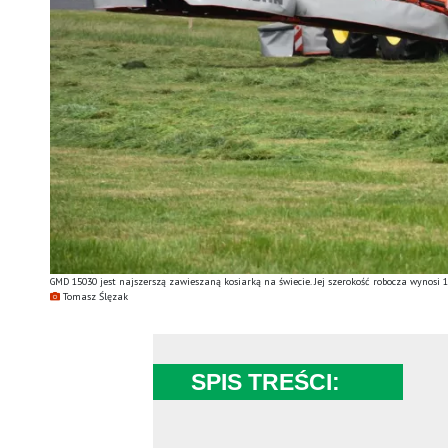
GMD 15030 jest najszerszą zawieszaną kosiarką na świecie. Jej szerokość robocza wynosi 
Tomasz Ślęzak
SPIS TREŚCI: