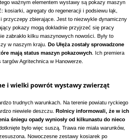
atego ważnym elementem wystawy są pokazy maszyn
 kosiarki, agregaty do regeneracji i podsiewu łąk,
i i przyczepy zbierające. Jest to niezwykle dynamiczny
jący pokazy mogą dokładnie przyjrzeć się pracy
e zabrakło kilku maszynowych nowości. Były to
szy w naszym kraju.
Do Ułęża zostały sprowadzone
tóre mają status maszyn pokazowych
. Ich premiera
s targów Agritechnica w Hanowerze.
e i wielki powrót wystawy zwierząt
rdzo trudnych warunkach. Na terenie powiatu ryckiego
rdzo niewiele deszczu.
Rolnicy informowali, że w ich
ia śniegu opady wyniosły od kilkunastu do nieco
dotknięte było więc suszą. Trawa nie miała warunków,
rzesuszona. Nowoczesne zestawy kosiarek po