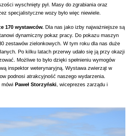
szości wyschnięty pył. Masy do zgrabiania oraz
zez specjalistyczne wozy było więc niewiele.
ze 170 wystawców.
Dla nas jako izby najważniejsze są
tanowi dynamiczny pokaz pracy. Do pokazu maszyn
 30 zestawów zielonkowych. W tym roku dla nas duże
ych. Po kilku latach przerwy udało się ją przy okazji
zować. Możliwe to było dzięki spełnieniu wymogów
ową inspektor weterynaryjną. Wystawa zwierząt w
how podnosi atrakcyjność naszego wydarzenia.
– mówi
Paweł Storzyński
, wiceprezes zarządu i