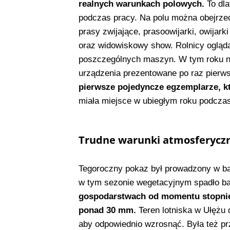
realnych warunkach polowych.
To dl
podczas pracy. Na polu można obejrzeć:
prasy zwijające, prasoowijarki, owijark
oraz widowiskowy show. Rolnicy ogląda
poszczególnych maszyn. W tym roku ni
urządzenia prezentowane po raz pierw
pierwsze pojedyncze egzemplarze, k
miała miejsce w ubiegłym roku podcza
Trudne warunki atmosferyczn
Tegoroczny pokaz był prowadzony w ba
w tym sezonie wegetacyjnym spadło ba
gospodarstwach od momentu stopnien
ponad 30 mm.
Teren lotniska w Ułężu 
aby odpowiednio wzrosnąć. Była też p