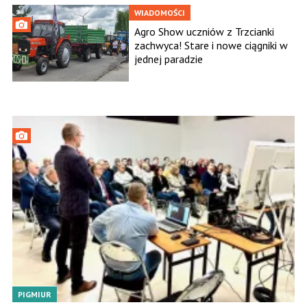
WIADOMOŚCI
Agro Show uczniów z Trzcianki
zachwyca! Stare i nowe ciągniki w
jednej paradzie
PIGMIUR