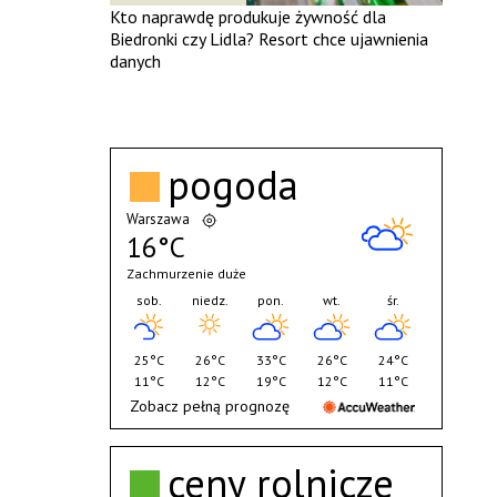
Kto naprawdę produkuje żywność dla
Biedronki czy Lidla? Resort chce ujawnienia
danych
pogoda
Warszawa
16°C
Zachmurzenie duże
sob.
niedz.
pon.
wt.
śr.
25°C
26°C
33°C
26°C
24°C
11°C
12°C
19°C
12°C
11°C
Zobacz pełną prognozę
ceny rolnicze