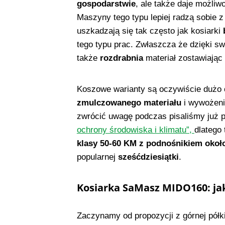
gospodarstwie
, ale także daje możli
Maszyny tego typu lepiej radzą sobie z
uszkadzają się tak często jak kosiarki
tego typu prac. Zwłaszcza że dzięki sw
także
rozdrabnia
materiał zostawiając
Koszowe warianty są oczywiście dużo
zmulczowanego materiału
i wywożenie
zwrócić uwagę podczas pisaliśmy już 
ochrony środowiska i klimatu”,
dlatego
klasy 50-60 KM z podnośnikiem około 
popularnej
sześćdziesiątki
.
Kosiarka SaMasz MIDO160: jak
Zaczynamy od propozycji z górnej półk