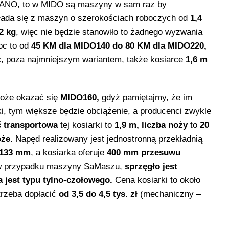
 NANO, to w MIDO są maszyny w sam raz by
kłada się z maszyn o szerokościach roboczych od
1,4
2 kg
, więc nie będzie stanowiło to żadnego wyzwania
oc to od
45 KM dla MIDO140 do 80 KM dla MIDO220,
, poza najmniejszym wariantem, także kosiarce
1,6 m
że okazać się
MIDO160,
gdyż pamiętajmy, że im
ki, tym większe będzie obciążenie, a producenci zwykle
ć transportowa
tej kosiarki to
1,9 m, liczba noży
to
20
że.
Napęd realizowany jest jednostronną przekładnią
133 mm
, a kosiarka oferuje
400 mm przesuwu
e w przypadku maszyny SaMaszu,
sprzęgło jest
 jest typu tylno-czołowego.
Cena kosiarki to około
trzeba dopłacić
od 3,5 do 4,5 tys. zł
(mechaniczny –