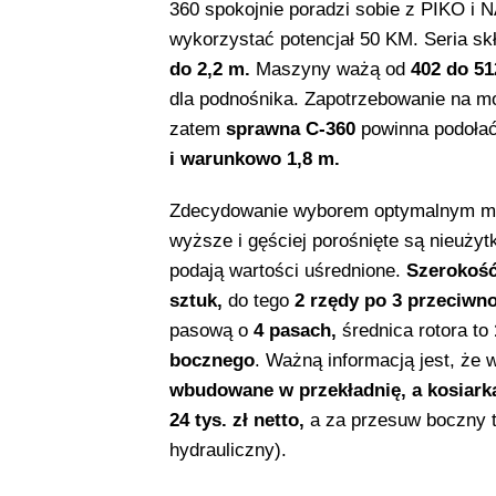
360 spokojnie poradzi sobie z PIKO i
wykorzystać potencjał 50 KM. Seria s
do 2,2 m.
Maszyny ważą od
402 do 51
dla podnośnika. Zapotrzebowanie na m
zatem
sprawna C-360
powinna podołać
i warunkowo 1,8 m.
Zdecydowanie wyborem optymalnym mo
wyższe i gęściej porośnięte są nieużyt
podają wartości uśrednione.
Szerokoś
sztuk,
do tego
2 rzędy po 3 przeciwno
pasową o
4 pasach,
średnica rotora to
bocznego
. Ważną informacją jest, ż
wbudowane w przekładnię, a kosiarka
24 tys. zł netto,
a za przesuw boczny 
hydrauliczny).