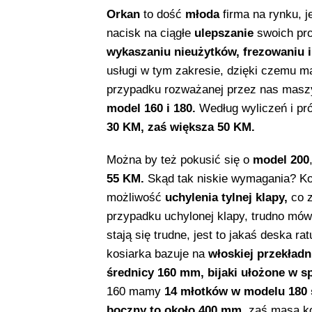
Orkan
to dość
młoda
firma na rynku, 
nacisk na ciągłe
ulepszanie
swoich pro
wykaszaniu nieużytków, frezowaniu i
usługi w tym zakresie, dzięki czemu ma
przypadku rozważanej przez nas masz
model 160 i 180.
Według wyliczeń i pr
30 KM, zaś większa 50 KM.
Można by też pokusić się o
model 200
55 KM.
Skąd tak niskie wymagania? Ko
możliwość
uchylenia tylnej klapy,
co z
przypadku uchylonej klapy, trudno mów
stają się trudne, jest to jakaś deska r
kosiarka bazuje na
włoskiej przekład
średnicy 160 mm, bijaki ułożone w spi
160 mamy
14 młotków w modelu 180 s
boczny to około 400 mm
, zaś masa k