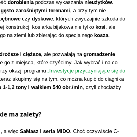
wość
dorobienia
podczas wykaszania
nieużytków
.
gęsto zarośniętymi terenami,
a przy tym nie
bębnowe
czy
dyskowe
, których zwyczajnie szkoda do
ej konstrukcji kosiarka bijakowa nie tylko
kosi
, ale
 go na ziemi lub zbierając do specjalnego
kosza
.
droższe
i
cięższe
, ale pozwalają na
gromadzenie
 go z miejsca, które czyścimy. Jak wybrać i na co
przy okazji programu
„Inwestycje przyczyniające się do
 teraz skupimy się na tym, co można kupić do ciągnika
1-1,2 tony i wałkiem 540 obr./min
, czyli chociażby
ie ma zalety?
i, a więc
SaMasz i seria MIDO
. Choć oczywiście C-