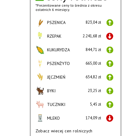
*Prezentowane ceny to średnia z okresu
ostatnich 6 miesięcy.
PSZENICA
823,04 zł
RZEPAK
2.241,68 zł
KUKURYDZA
844,71 zł
PSZENŻYTO
665,00 zł
JĘCZMIEŃ
654,82 zł
BYKI
23,25 zł
TUCZNIKI
5,45 zł
MLEKO
174,09 zł
Zobacz wiecej cen rolniczych