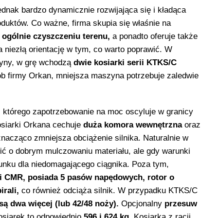
jednak bardzo dynamicznie rozwijająca się i kładąca
duktów. Co ważne, firma skupia się właśnie na
 ogólnie czyszczeniu terenu,
a ponadto oferuje także
 niezłą orientację w tym, co warto poprawić. W
yny, w grę wchodzą
dwie kosiarki serii KTKS/C
ób firmy Orkan, mniejsza maszyna potrzebuje zaledwie
, którego zapotrzebowanie na moc oscyluje w granicy
siarki Orkana cechuje
duża komora wewnętrzna
oraz
nacząco zmniejsza obciążenie silnika. Naturalnie w
ić o dobrym mulczowaniu materiału, ale gdy warunki
atunku dla niedomagającego ciągnika. Poza tym,
ni CMR, posiada 5 pasów napędowych, rotor o
rali,
co również odciąża silnik. W przypadku KTKS/C
ą dwa więcej (lub 42/48 noży).
Opcjonalny
przesuw
osiarek to odpowiednio
596 i 624 kg
. Kosiarka z racji