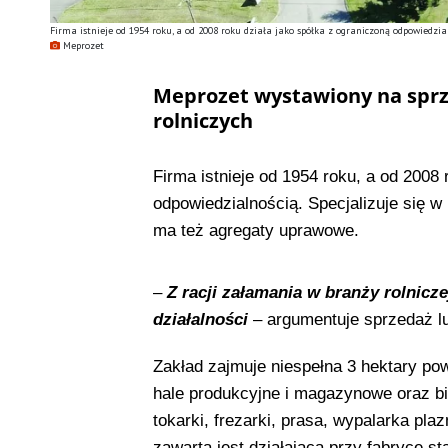
Firma istnieje od 1954 roku, a od 2008 roku działa jako spółka z ograniczoną odpowiedzia
Meprozet
Meprozet wystawiony na spr
rolniczych
Firma istnieje od 1954 roku, a od 2008 
odpowiedzialnością. Specjalizuje się w
ma też agregaty uprawowe.
–
Z racji załamania w branży rolnicze
działalności
– argumentuje sprzedaż lu
Zakład zajmuje niespełna 3 hektary po
hale produkcyjne i magazynowe oraz b
tokarki, frezarki, prasa, wypalarka 
zawarta jest działająca przy fabryce st