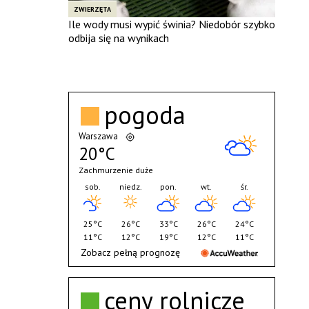
ZWIERZĘTA
Ile wody musi wypić świnia? Niedobór szybko
odbija się na wynikach
pogoda
Warszawa
20°C
Zachmurzenie duże
sob.
niedz.
pon.
wt.
śr.
25°C
26°C
33°C
26°C
24°C
11°C
12°C
19°C
12°C
11°C
Zobacz pełną prognozę
ceny rolnicze