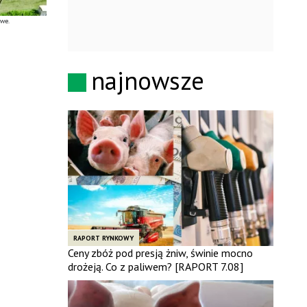
owe.
najnowsze
RAPORT RYNKOWY
Ceny zbóż pod presją żniw, świnie mocno
drożeją. Co z paliwem? [RAPORT 7.08]