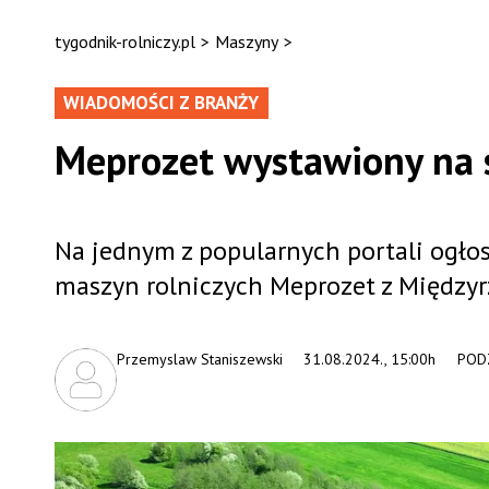
tygodnik-rolniczy.pl
>
Maszyny
>
WIADOMOŚCI Z BRANŻY
Meprozet wystawiony na s
Na jednym z popularnych portali ogłos
maszyn rolniczych Meprozet z Międzyr
Przemyslaw Staniszewski
31.08.2024., 15:00h
PODZ