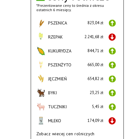
*Prezentowane ceny to średnia z okresu
ostatnich 6 miesięcy.
PSZENICA
823,04 zł
RZEPAK
2.241,68 zł
KUKURYDZA
844,71 zł
PSZENŻYTO
665,00 zł
JĘCZMIEŃ
654,82 zł
BYKI
23,25 zł
TUCZNIKI
5,45 zł
MLEKO
174,09 zł
Zobacz wiecej cen rolniczych