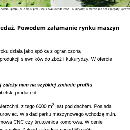
lnością. Specjalizuje się w produkcji siewników do zbóż i kukurydzy. W ofercie ma też agregaty upraw
zedaż. Powodem załamanie rynku maszyn
roku działa jako spółka z ograniczoną
 produkcji siewników do zbóż i kukurydzy. W ofercie
j zależy nam na szybkiej zmianie profilu
belski producent.
2
wierzchni, z tego 6000 m
jest pod dachem. Posiada
iurowiec. W skład parku maszynowego wchodzą m.in.
plazmowa CNC czy śrutownica komorowa. W cenie
acja paliw. Zakład zatrudnia ponad 50 osób.