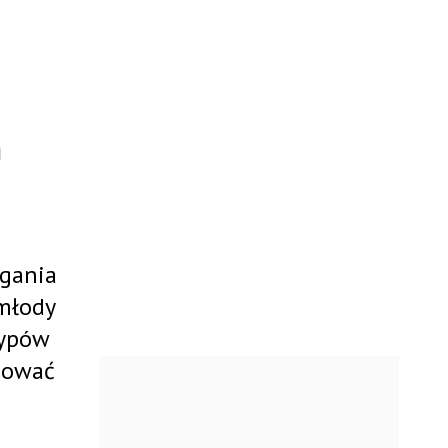
m
agania
 młody
typów
pować