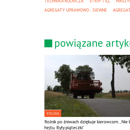
TECHNIKA ROLNICZA
STRIP TILL
MASZY
AGREGATY UPRAWOWO - SIEWNE
AGREGA
powiązane artyk
POLSKA
Rolnik po żniwach dziękuje kierowcom. „Nie 
hejtu. Były piąteczki”