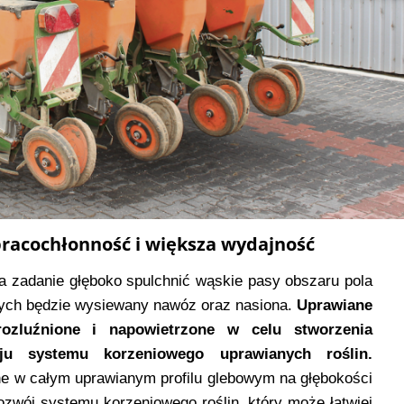
racochłonność i większa wydajność
za zadanie głęboko spulchnić wąskie pasy obszaru pola
órych będzie wysiewany nawóz oraz nasiona.
Uprawiane
ozluźnione i napowietrzone w celu stworzenia
oju systemu korzeniowego uprawianych roślin.
e w całym uprawianym profilu glebowym na głębokości
zwój systemu korzeniowego roślin, który może łatwiej