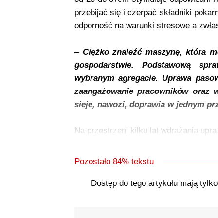
przebijać się i czerpać składniki pok
odporność na warunki stresowe a zwła
–
Ciężko znaleźć maszynę, która 
gospodarstwie. Podstawową spr
wybranym agregacie. Uprawa pasow
zaangażowanie pracowników oraz w
sieje, nawozi, doprawia w jednym pr
Na przestrzeni kilku lat wdrażania upra.
Pozostało 84% tekstu
Dostęp do tego artykułu mają tylk