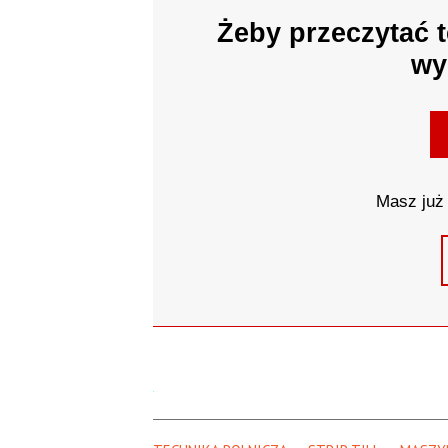
Żeby przeczytać t
wy
Masz już 