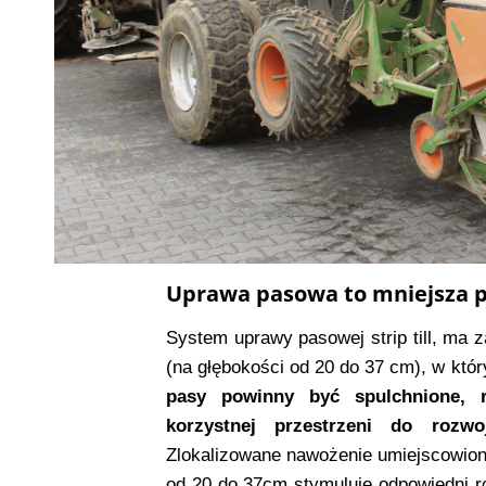
Uprawa pasowa to mniejsza p
System uprawy pasowej strip till, ma 
(na głębokości od 20 do 37 cm), w kt
pasy powinny być spulchnione, r
korzystnej przestrzeni do rozw
Zlokalizowane nawożenie umiejscowion
od 20 do 37cm stymuluje odpowiedni ro