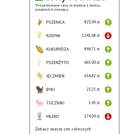
*Prezentowane ceny to średnia z okresu
ostatnich 6 miesięcy.
PSZENICA
823,04 zł
RZEPAK
2.241,68 zł
KUKURYDZA
844,71 zł
PSZENŻYTO
665,00 zł
JĘCZMIEŃ
654,82 zł
BYKI
23,25 zł
TUCZNIKI
5,45 zł
MLEKO
174,09 zł
Zobacz wiecej cen rolniczych