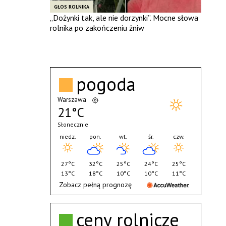
GŁOS ROLNIKA
„Dożynki tak, ale nie dorzynki”. Mocne słowa
rolnika po zakończeniu żniw
pogoda
Warszawa
21°C
Słonecznie
niedz.
pon.
wt.
śr.
czw.
27°C
32°C
25°C
24°C
25°C
13°C
18°C
10°C
10°C
11°C
Zobacz pełną prognozę
ceny rolnicze