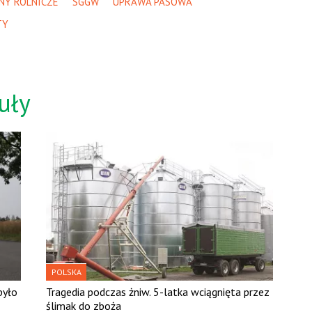
NY ROLNICZE
SGGW
UPRAWA PASOWA
TY
uły
POLSKA
było
Tragedia podczas żniw. 5-latka wciągnięta przez
ślimak do zboża