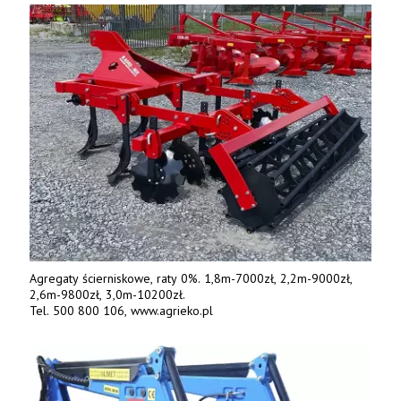
842 737, www.tango-oil.pl
Agregaty ścierniskowe, raty 0%. 1,8m-7000zł, 2,2m-9000zł,
2,6m-9800zł, 3,0m-10200zł.
Tel. 500 800 106, www.agrieko.pl