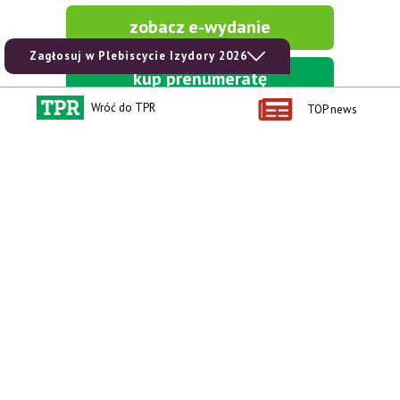
zobacz e-wydanie
Zagłosuj w Plebiscycie Izydory 2026
kup prenumeratę
Wróć do TPR
TOP news
Kontakt i regulaminy
Przydatne linki
Kontakt
Ceny rolnicze
Reklama
Newsletter rolniczy
Polityka prywatności
Rolniczy Alert Cenowy
Regulamin
Pogoda
RODO
Ogłoszenia drobne
Konkursy TPR
e-Wydania TPR