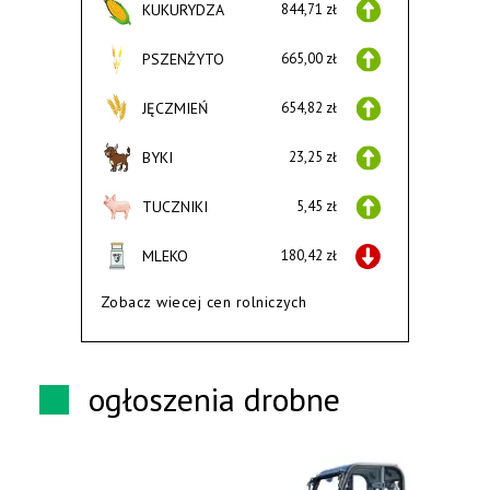
KUKURYDZA
844,71 zł
PSZENŻYTO
665,00 zł
JĘCZMIEŃ
654,82 zł
BYKI
23,25 zł
TUCZNIKI
5,45 zł
MLEKO
180,42 zł
Zobacz wiecej cen rolniczych
ogłoszenia drobne