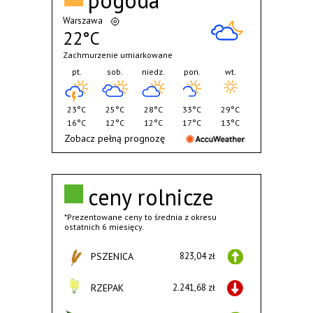
pogoda
Warszawa
22°C
Zachmurzenie umiarkowane
pt.
sob.
niedz.
pon.
wt.
23°C
25°C
28°C
33°C
29°C
16°C
12°C
12°C
17°C
13°C
Zobacz pełną prognozę
ceny rolnicze
*Prezentowane ceny to średnia z okresu
ostatnich 6 miesięcy.
PSZENICA
823,04 zł
RZEPAK
2.241,68 zł