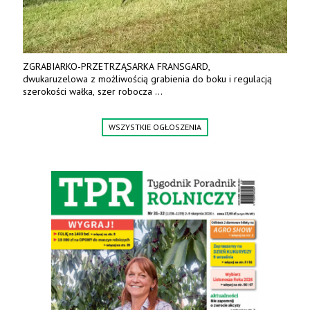
ZGRABIARKO-PRZETRZĄSARKA FRANSGARD,
dwukaruzelowa z możliwością grabienia do boku i regulacją
szerokości wałka, szer robocza
do 6 m. Mocna konstrukcja. Karchex.
Tel. 606 211 056, 507 158 699.
WSZYSTKIE OGŁOSZENIA