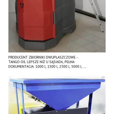
PRODUCENT ZBIORNIKI DWUPŁASZCZOWE -
TANGO OIL LEPSZE NIŻ U SĄSIADA, PEŁNA
DOKUMENTACJA. 1000 l, 1500 l, 2500 l, 5000 l,
produkt polski. Dobra cena, szybkie terminy realizacji. Tel. 536
842 737, www.tango-oil.pl