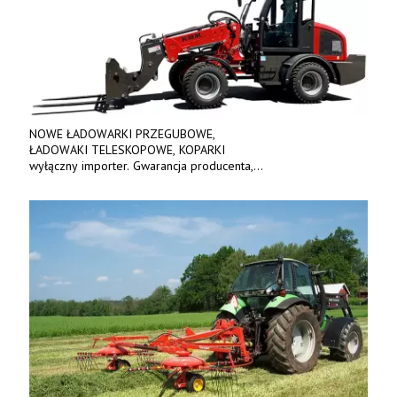
NOWE ŁADOWARKI PRZEGUBOWE,
ŁADOWAKI TELESKOPOWE, KOPARKI
wyłączny importer. Gwarancja producenta,
bogate wyposażenie, prosta konstrukcja.
Ceny od 69 000 zł netto wraz z osprzętem.
Tel: 509-365-675. www.kmm.info.pl