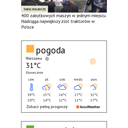
TARGI ROLNICZE
400 zabytkowych maszyn w jednym miejscu.
Nadciąga największy zlot traktorów w
Polsce
pogoda
Warszawa
31°C
Słonecznie
czw.
pt.
sob.
niedz.
pon.
39°C
25°C
26°C
27°C
32°C
20°C
14°C
12°C
11°C
17°C
Zobacz pełną prognozę