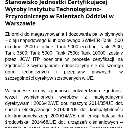
Stanowisko Jednostki Certyfikującej
Wyroby Instytutu Technologiczno-
Przyrodniczego w Falentach Oddział w
Warszawie
Zbiorniki do magazynowania i dozowania paliw płynnych
– oleju napędowego i/lub opałowego SWIMER-Tank 1500
eco-line; 2500 eco-line; Tank 5000 eco-line; Tank 2500;
Tank 3500; Tank 5000; Tank 7500; Tank 10000, zostały
przez JCW ITP ocenione w procesie certyfikacji na
zgodność z wymaganiami odnoszącymi się do szeregu
norm technicznych i przepisów prawnych, w
szczególności dyrektyw stosowanych w UE.
W procesie oceny zgodności potwierdzono zgodność
wyżej wymienionych wyrobów z następującymi
dyrektywami: 2006/42/WE dot. maszyn; 2014/35/UE dot.
sprzętu elektrycznego; 2014/30/UE dot. kompatybilności
elektromagnetycznej; 2000/14/WE dot. emisji hałasu do
środowiska; 2014/68/UE dot. urządzeń ciśnieniowych –