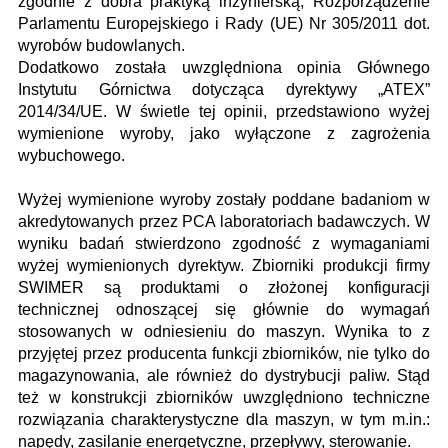
zgodnie z dobra praktyką inżynierską; Rozporządzenie
Parlamentu Europejskiego i Rady (UE) Nr 305/2011 dot.
wyrobów budowlanych.
Dodatkowo została uwzględniona opinia Głównego
Instytutu Górnictwa dotycząca dyrektywy „ATEX”
2014/34/UE. W świetle tej opinii, przedstawiono wyżej
wymienione wyroby, jako wyłączone z zagrożenia
wybuchowego.
Wyżej wymienione wyroby zostały poddane badaniom w
akredytowanych przez PCA laboratoriach badawczych. W
wyniku badań stwierdzono zgodność z wymaganiami
wyżej wymienionych dyrektyw. Zbiorniki produkcji firmy
SWIMER są produktami o złożonej konfiguracji
technicznej odnoszącej się głównie do wymagań
stosowanych w odniesieniu do maszyn. Wynika to z
przyjętej przez producenta funkcji zbiorników, nie tylko do
magazynowania, ale również do dystrybucji paliw. Stąd
też w konstrukcji zbiorników uwzględniono techniczne
rozwiązania charakterystyczne dla maszyn, w tym m.in.:
napędy, zasilanie energetyczne, przepływy, sterowanie.