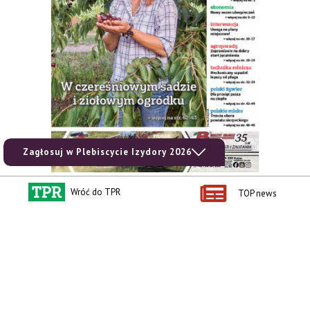
Zagłosuj w Plebiscycie Izydory 2026
Wróć do TPR
TOP news
zobacz e-wydanie
kup prenumeratę