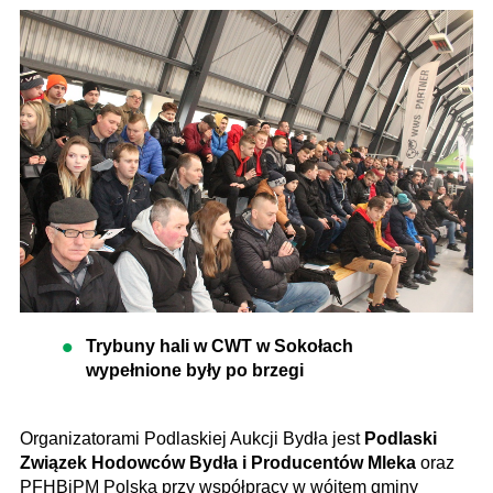
Trybuny hali w CWT w Sokołach
wypełnione były po brzegi
Organizatorami Podlaskiej Aukcji Bydła jest
Podlaski
Związek Hodowców Bydła i Producentów Mleka
oraz
PFHBiPM Polska przy współpracy w wójtem gminy