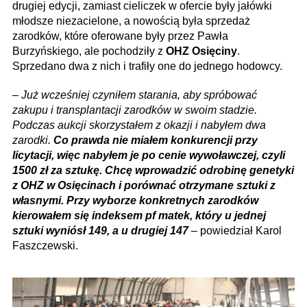
drugiej edycji, zamiast cieliczek w ofercie były jałówki
młodsze niezacielone, a nowością była sprzedaż
zarodków, które oferowane były przez Pawła
Burzyńskiego, ale pochodziły z
OHZ Osięciny
.
Sprzedano dwa z nich i trafiły one do jednego hodowcy.
–
Już wcześniej czyniłem starania, aby spróbować
zakupu i transplantacji zarodków w swoim stadzie.
Podczas aukcji skorzystałem z okazji i nabyłem dwa
zarodki.
Co prawda nie miałem konkurencji przy
licytacji, więc nabyłem je po cenie wywoławczej, czyli
1500 zł za sztukę. Chcę wprowadzić odrobinę genetyki
z OHZ w Osięcinach i porównać otrzymane sztuki z
własnymi. Przy wyborze konkretnych zarodków
kierowałem się indeksem pf matek, który u jednej
sztuki wyniósł 149, a u drugiej 147
– powiedział Karol
Faszczewski.