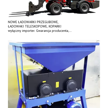
NOWE ŁADOWARKI PRZEGUBOWE,
ŁADOWAKI TELESKOPOWE, KOPARKI
wyłączny importer. Gwarancja producenta,
bogate wyposażenie, prosta konstrukcja.
Ceny od 69 000 zł netto wraz z osprzętem.
Tel: 509-365-675. www.kmm.info.pl