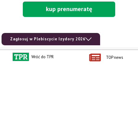
kup prenumeratę
Zagłosuj w Plebiscycie Izydory 2026
Kontakt i regulaminy
Przydatne linki
Wróć do TPR
TOP news
Kontakt
Ceny rolnicze
Reklama
Newsletter rolniczy
Polityka prywatności
Rolniczy Alert Cenowy
Regulamin
Pogoda
RODO
Ogłoszenia drobne
Konkursy TPR
e-Wydania TPR
Kącik Samotnych Serc
Porgram TV