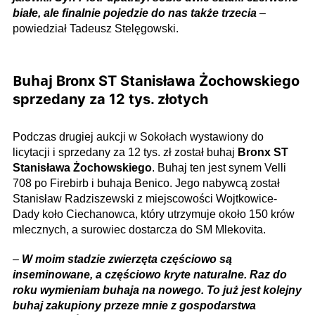
białe, ale finalnie pojedzie do nas także trzecia
–
powiedział Tadeusz Stelęgowski.
Buhaj
Bronx ST Stanisława
Żochowskiego
sprzedany za 12 tys. złotych
Podczas drugiej aukcji w Sokołach wystawiony do
licytacji i sprzedany za 12 tys. zł został buhaj
Bronx ST
Stanisława
Żochowskiego
. Buhaj ten jest synem Velli
708 po Firebirb i buhaja Benico. Jego nabywcą został
Stanisław Radziszewski z miejscowości Wojtkowice-
Dady koło Ciechanowca, który utrzymuje około 150 krów
mlecznych, a surowiec dostarcza do SM Mlekovita.
–
W moim stadzie zwierzęta częściowo są
inseminowane, a częściowo kryte naturalne. Raz do
roku wymieniam buhaja na nowego. To już jest kolejny
buhaj zakupiony przeze mnie z gospodarstwa