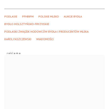
PODLASIE
PFHBIPM
POLSKIE MLEKO
AUKCJE BYDŁA
BYDŁO HOLSZTYŃSKO-FRYZYJSKIE
PODLASKI ZWIĄZEK HODOWCÓW BYDŁA I PRODUCENTÓW MLEKA
KAROL FASZCZEWSKI
WIADOMOŚCI