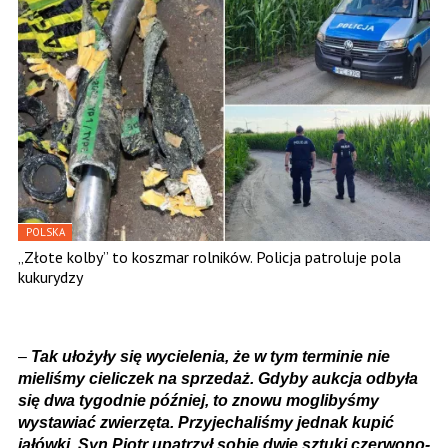
POLSKA
„Złote kolby” to koszmar rolników. Policja patroluje pola
kukurydzy
–
Tak ułożyły się wycielenia, że w tym terminie nie
mieliśmy cieliczek na sprzedaż. Gdyby aukcja odbyła
się dwa tygodnie później, to znowu moglibyśmy
wystawiać zwierzęta. Przyjechaliśmy jednak kupić
jałówki. Syn Piotr upatrzył sobie dwie sztuki czerwono-