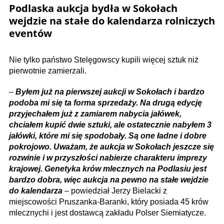
Podlaska aukcja bydła w Sokołach
wejdzie na stałe do kalendarza rolniczych
eventów
Nie tylko państwo Stelęgowscy kupili więcej sztuk niż
pierwotnie zamierzali.
–
Byłem już na pierwszej aukcji w Sokołach i bardzo
podoba mi się ta forma sprzedaży. Na drugą edycję
przyjechałem już z zamiarem nabycia jałówek,
chciałem kupić dwie sztuki, ale ostatecznie nabyłem 3
jałówki, które mi się spodobały. Są one ładne i dobre
pokrojowo. Uważam, że aukcja w Sokołach jeszcze się
rozwinie i w przyszłości nabierze charakteru imprezy
krajowej. Genetyka krów mlecznych na Podlasiu jest
bardzo dobra, więc aukcja na pewno na stałe wejdzie
do kalendarza
– powiedział Jerzy Bielacki z
miejscowości Pruszanka-Baranki, który posiada 45 krów
mlecznychi i jest dostawcą zakładu Polser Siemiatycze.