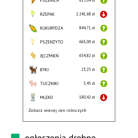
PSZENICA
823,04 zł
RZEPAK
2.241,68 zł
KUKURYDZA
844,71 zł
PSZENŻYTO
665,00 zł
JĘCZMIEŃ
654,82 zł
BYKI
23,25 zł
TUCZNIKI
5,45 zł
MLEKO
180,42 zł
Zobacz wiecej cen rolniczych
ogłoszenia drobne