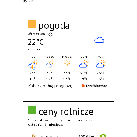
pyta?
pogoda
Warszawa
22°C
Pochmurno
pt.
sob.
niedz.
pon.
wt.
23°C
25°C
27°C
32°C
26°C
16°C
12°C
12°C
19°C
13°C
Zobacz pełną prognozę
ceny rolnicze
*Prezentowane ceny to średnia z okresu
ostatnich 6 miesięcy.