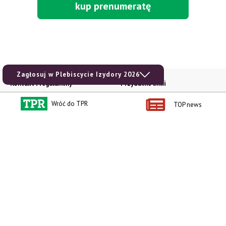
kup prenumeratę
Zagłosuj w Plebiscycie Izydory 2026
Kontakt i regulaminy
Przydatne linki
Kontakt
Ceny rolnicze
Wróć do TPR
TOP news
Reklama
Newsletter rolniczy
Polityka prywatności
Rolniczy Alert Cenowy
Regulamin
Pogoda
RODO
Ogłoszenia drobne
Konkursy TPR
e-Wydania TPR
Kącik Samotnych Serc
Porgram TV
agrarsklep.pl