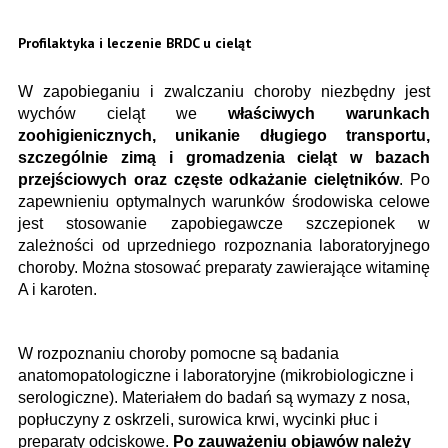
Profilaktyka i leczenie BRDC u cieląt
W zapobieganiu i zwalczaniu choroby niezbędny jest
wychów cieląt we
właściwych warunkach
zoohigienicznych, unikanie długiego transportu,
szczególnie zimą i gromadzenia cieląt w bazach
przejściowych oraz częste odkażanie cielętników
. Po
zapewnieniu optymalnych warunków środowiska celowe
jest stosowanie zapobiegawcze szczepionek w
zależności od uprzedniego rozpoznania laboratoryjnego
choroby. Można stosować preparaty zawierające witaminę
A i karoten.
W rozpoznaniu choroby pomocne są badania
anatomopatologiczne i laboratoryjne (mikrobiologiczne i
serologiczne). Materiałem do badań są wymazy z nosa,
popłuczyny z oskrzeli, surowica krwi, wycinki płuc i
preparaty odciskowe.
Po zauważeniu objawów należy