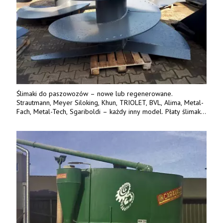
Ślimaki do paszowozów – nowe lub regenerowane.
Strautmann, Meyer Siloking, Khun, TRIOLET, BVL, Alima, Metal-
Fach, Metal-Tech, Sgariboldi – każdy inny model. Płaty ślimaka
wykonane z blachy o podwyższonej wytrzymałości na ścieranie
– 15 lub 18 mm. Możliwa wymiana i dowóz na miejsce – cała
Polska. Tel. 609 144 596.