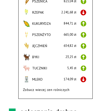
PSZENICA
823,04 zł
RZEPAK
2.241,68 zł
KUKURYDZA
844,71 zł
PSZENŻYTO
665,00 zł
JĘCZMIEŃ
654,82 zł
BYKI
23,25 zł
TUCZNIKI
5,45 zł
MLEKO
174,09 zł
Zobacz wiecej cen rolniczych