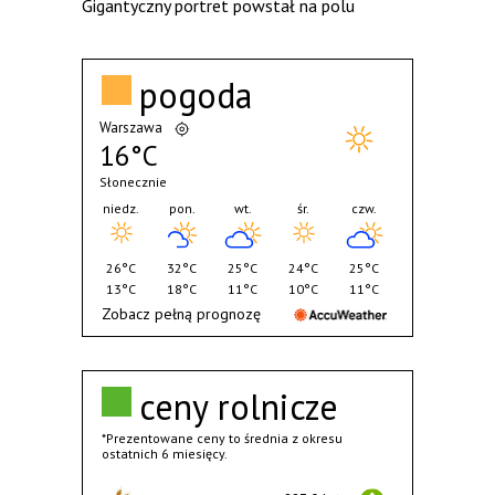
Gigantyczny portret powstał na polu
pogoda
Warszawa
16°C
Słonecznie
niedz.
pon.
wt.
śr.
czw.
26°C
32°C
25°C
24°C
25°C
13°C
18°C
11°C
10°C
11°C
Zobacz pełną prognozę
ceny rolnicze
*Prezentowane ceny to średnia z okresu
ostatnich 6 miesięcy.