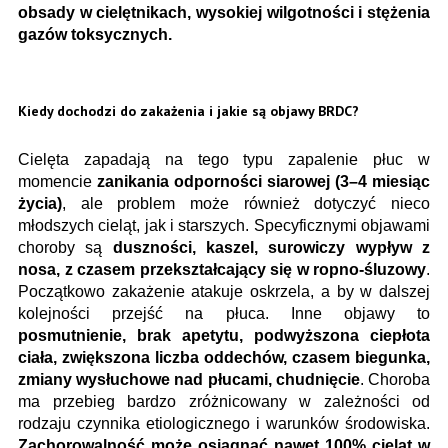
obsady w cielętnikach, wysokiej wilgotności i stężenia
gazów toksycznych.
Kiedy dochodzi do zakażenia i jakie są objawy BRDC?
Cielęta zapadają na tego typu zapalenie płuc w
momencie
zanikania odporności siarowej (3–4 miesiąc
życia)
, ale problem może również dotyczyć nieco
młodszych cieląt, jak i starszych. Specyficznymi objawami
choroby są
duszności, kaszel, surowiczy wypływ z
nosa, z czasem przekształcający się w ropno-śluzowy
.
Początkowo zakażenie atakuje oskrzela, a by w dalszej
kolejności przejść na płuca. Inne objawy to
posmutnienie, brak apetytu, podwyższona ciepłota
ciała, zwiększona liczba oddechów, czasem biegunka,
zmiany wysłuchowe nad płucami, chudnięcie
. Choroba
ma przebieg bardzo zróżnicowany w zależności od
rodzaju czynnika etiologicznego i warunków środowiska.
Zachorowalność może osiągnąć nawet 100% cieląt w