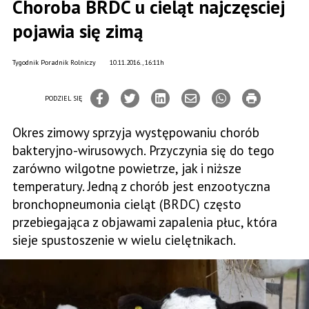
Choroba BRDC u cieląt najczęsciej
pojawia się zimą
Tygodnik Poradnik Rolniczy
10.11.2016., 16:11h
PODZIEL SIĘ
Okres zimowy sprzyja występowaniu chorób
bakteryjno-wirusowych. Przyczynia się do tego
zarówno wilgotne powietrze, jak i niższe
temperatury. Jedną z chorób jest enzootyczna
bronchopneumonia cieląt (BRDC) często
przebiegająca z objawami zapalenia płuc, która
sieje spustoszenie w wielu cielętnikach.