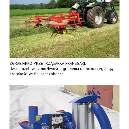
ZGRABIARKO-PRZETRZĄSARKA FRANSGARD,
dwukaruzelowa z możliwością grabienia do boku i regulacją
szerokości wałka, szer robocza
do 6 m. Mocna konstrukcja. Karchex.
Tel. 606 211 056, 507 158 699.