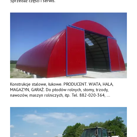
Sprzedaż części i serwis.
Konstrukcje stalowe, łukowe. PRODUCENT. WIATA, HALA,
MAGAZYN, GARAŻ. Do płodów rolnych, słomy, trzody,
nawozów, maszyn rolniczych, itp. Tel. 882-020-364,
664-125-869, 604-407-206. www.olimet.eu