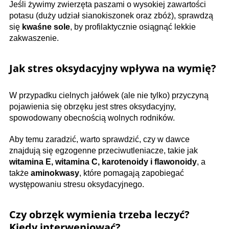
Jeśli żywimy zwierzęta paszami o wysokiej zawartości
potasu (duży udział sianokiszonek oraz zbóż), sprawdzą
się
kwaśne sole
, by profilaktycznie osiągnąć lekkie
zakwaszenie.
Jak stres oksydacyjny wpływa na wymię?
W przypadku cielnych jałówek (ale nie tylko) przyczyną
pojawienia się obrzęku jest stres oksydacyjny,
spowodowany obecnością wolnych rodników.
Aby temu zaradzić, warto sprawdzić, czy w dawce
znajdują się egzogenne przeciwutleniacze, takie jak
witamina E, witamina C, karotenoidy i flawonoidy
, a
także
aminokwasy
, które pomagają zapobiegać
występowaniu stresu oksydacyjnego.
Czy obrzęk wymienia trzeba leczyć?
Kiedy interweniować?