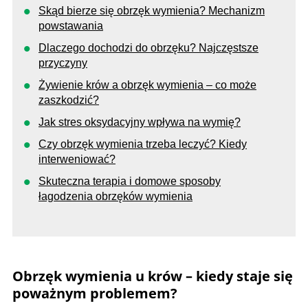
Skąd bierze się obrzęk wymienia? Mechanizm
powstawania
Dlaczego dochodzi do obrzęku? Najczęstsze
przyczyny
Żywienie krów a obrzęk wymienia – co może
zaszkodzić?
Jak stres oksydacyjny wpływa na wymię?
Czy obrzęk wymienia trzeba leczyć? Kiedy
interweniować?
Skuteczna terapia i domowe sposoby
łagodzenia obrzęków wymienia
Obrzęk wymienia u krów – kiedy staje się
poważnym problemem?