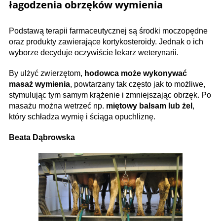
łagodzenia obrzęków wymienia
Podstawą terapii farmaceutycznej są środki moczopędne
oraz produkty zawierające kortykosteroidy. Jednak o ich
wyborze decyduje oczywiście lekarz weterynarii.
By ulżyć zwierzętom,
hodowca może wykonywać
masaż wymienia
, powtarzany tak często jak to możliwe,
stymulując tym samym krążenie i zmniejszając obrzęk. Po
masażu można wetrzeć np.
miętowy balsam lub żel
,
który schładza wymię i ściąga opuchliznę.
Beata Dąbrowska