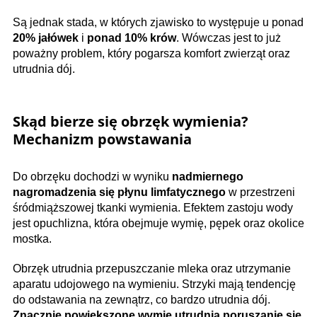
Są jednak stada, w których zjawisko to występuje u ponad
20% jałówek
i
ponad 10% krów
. Wówczas jest to już
poważny problem, który pogarsza komfort zwierząt oraz
utrudnia dój.
Skąd bierze się obrzęk wymienia?
Mechanizm powstawania
Do obrzęku dochodzi w wyniku
nadmiernego
nagromadzenia się płynu limfatycznego
w przestrzeni
śródmiąższowej tkanki wymienia. Efektem zastoju wody
jest opuchlizna, która obejmuje wymię, pępek oraz okolice
mostka.
Obrzęk utrudnia przepuszczanie mleka oraz utrzymanie
aparatu udojowego na wymieniu. Strzyki mają tendencję
do odstawania na zewnątrz, co bardzo utrudnia dój.
Znacznie powiększone wymię utrudnia poruszanie się,