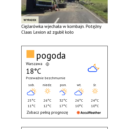
WYPADEK
Ciężarówka wjechała w kombajn. Potężny
Claas Lexion aż zgubił koło
pogoda
Warszawa
18°C
Przeważnie bezchmurnie
sob.
niedz.
pon.
wt.
śr.
25°C
26°C
32°C
26°C
24°C
11°C
12°C
17°C
10°C
10°C
Zobacz pełną prognozę