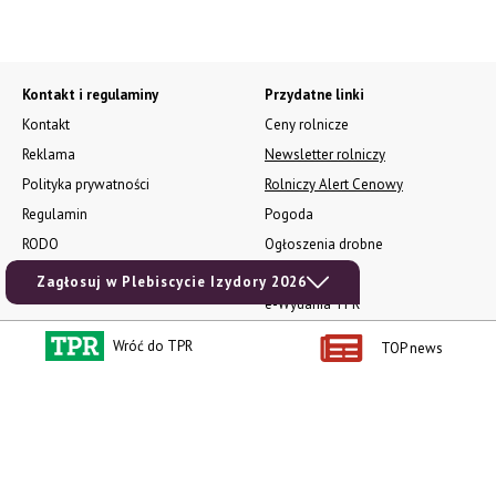
Kontakt i regulaminy
Przydatne linki
Kontakt
Ceny rolnicze
Reklama
Newsletter rolniczy
Polityka prywatności
Rolniczy Alert Cenowy
Regulamin
Pogoda
RODO
Ogłoszenia drobne
Konkursy TPR
Zagłosuj w Plebiscycie Izydory 2026
e-Wydania TPR
Kącik Samotnych Serc
Wróć do TPR
TOP news
Porgram TV
agrarsklep.pl
RSS
Produkty dla Ciebie
Kategorie