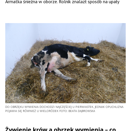
Armatka śnieżna w oborze. Rolnik znalazł sposób na upały
DO OBRZĘKU WYMIENIA DOCHODZI NAJCZĘŚCIEJ U PIERWIASTEK, JEDNAK OPUCHLIZNA
POJAWIA SIĘ RÓWNIEŻ U WIELORÓDEK
FOTO:
BEATA DĄBROWSKA
Żywienie krów a obrzęk wymienia – co