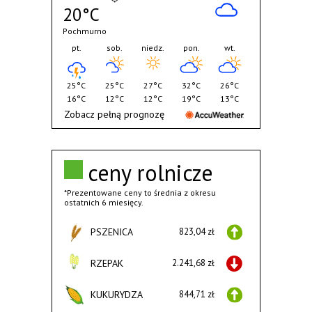
20°C
Pochmurno
pt.
sob.
niedz.
pon.
wt.
25°C
25°C
27°C
32°C
26°C
16°C
12°C
12°C
19°C
13°C
Zobacz pełną prognozę
ceny rolnicze
*Prezentowane ceny to średnia z okresu
ostatnich 6 miesięcy.
PSZENICA
823,04 zł
RZEPAK
2.241,68 zł
KUKURYDZA
844,71 zł