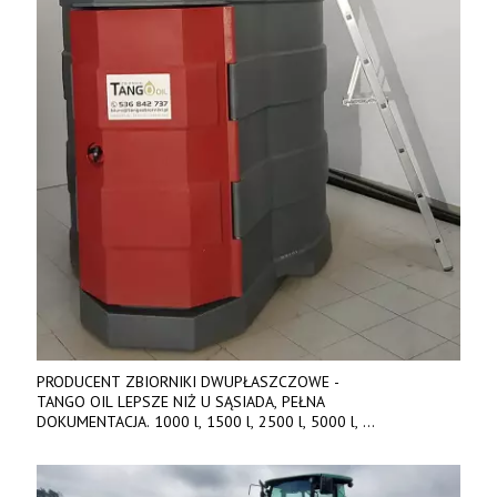
PRODUCENT ZBIORNIKI DWUPŁASZCZOWE -
TANGO OIL LEPSZE NIŻ U SĄSIADA, PEŁNA
DOKUMENTACJA. 1000 l, 1500 l, 2500 l, 5000 l,
produkt polski. Dobra cena, szybkie terminy realizacji. Tel. 536
842 737, www.tango-oil.pl