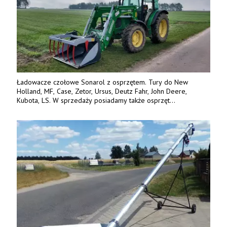
Ładowacze czołowe Sonarol z osprzętem. Tury do New
Holland, MF, Case, Zetor, Ursus, Deutz Fahr, John Deere,
Kubota, LS. W sprzedaży posiadamy także osprzęt
w promocyjnych cenach. Tel. 500 600 106. www.specagro.pl