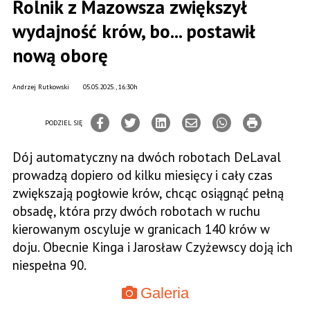
Rolnik z Mazowsza zwiększył
wydajność krów, bo... postawił
nową oborę
Andrzej Rutkowski
05.05.2025., 16:30h
PODZIEL SIĘ
Dój automatyczny na dwóch robotach DeLaval
prowadzą dopiero od kilku miesięcy i cały czas
zwiększają pogłowie krów, chcąc osiągnąć pełną
obsadę, która przy dwóch robotach w ruchu
kierowanym oscyluje w granicach 140 krów w
doju. Obecnie Kinga i Jarosław Czyżewscy doją ich
niespełna 90.
Galeria