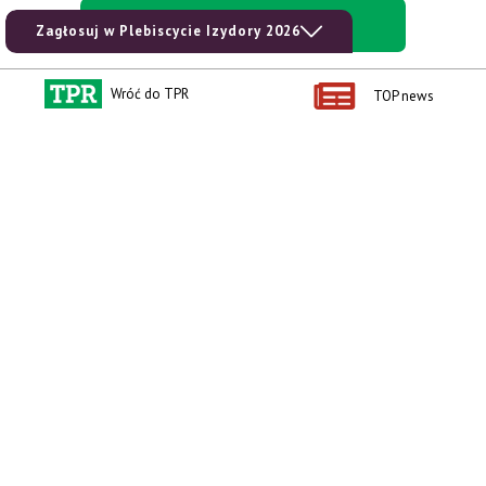
kup prenumeratę
Zagłosuj w Plebiscycie Izydory 2026
Wróć do TPR
TOP news
Kontakt i regulaminy
Przydatne linki
Kontakt
Ceny rolnicze
Reklama
Newsletter rolniczy
Polityka prywatności
Rolniczy Alert Cenowy
Regulamin
Pogoda
RODO
Ogłoszenia drobne
Konkursy TPR
e-Wydania TPR
Kącik Samotnych Serc
Porgram TV
agrarsklep.pl