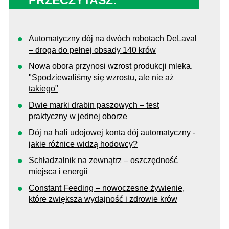
Automatyczny dój na dwóch robotach DeLaval
– droga do pełnej obsady 140 krów
Nowa obora przynosi wzrost produkcji mleka.
"Spodziewaliśmy się wzrostu, ale nie aż
takiego"
Dwie marki drabin paszowych – test
praktyczny w jednej oborze
Dój na hali udojowej konta dój automatyczny -
jakie różnice widzą hodowcy?
Schładzalnik na zewnątrz – oszczędność
miejsca i energii
Constant Feeding – nowoczesne żywienie,
które zwiększa wydajność i zdrowie krów