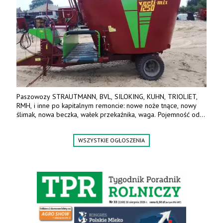
Paszowozy STRAUTMANN, BVL, SILOKING, KUHN, TRIOLIET,
RMH, i inne po kapitalnym remoncie: nowe noże tnące, nowy
ślimak, nowa beczka, wałek przekaźnika, waga. Pojemność od
5m3 - 40m3. Cena od 32 tys. Wozy sprowadzone z Niemiec.
Jesteśmy także producentem nowych paszowozów AKSA, woj.
WSZYSTKIE OGŁOSZENIA
wielkopolskie, koło Konina. Kontakt: 607 405 691.