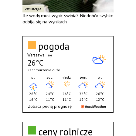
ZWIERZĘTA
Ile wody musi wypić świnia? Niedobór szybko
odbija się na wynikach
pogoda
Warszawa
26°C
Zachmurzenie duże
pt.
sob.
niedz.
pon.
wt.
26°C
24°C
26°C
32°C
26°C
16°C
11°C
11°C
19°C
12°C
Zobacz pełną prognozę
ceny rolnicze