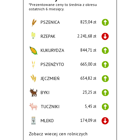
*Prezentowane ceny to średnia z okresu
ostatnich 6 miesięcy.
PSZENICA
823,04 zł
RZEPAK
2.241,68 zł
KUKURYDZA
844,71 zł
PSZENŻYTO
665,00 zł
JĘCZMIEŃ
654,82 zł
BYKI
23,25 zł
TUCZNIKI
5,45 zł
MLEKO
174,09 zł
Zobacz wiecej cen rolniczych