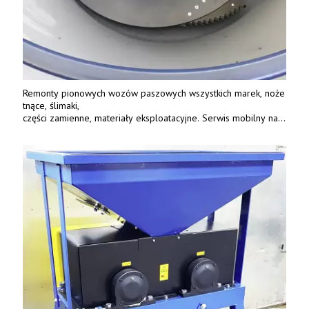
Remonty pionowych wozów paszowych wszystkich marek, noże
tnące, ślimaki,
części zamienne, materiały eksploatacyjne. Serwis mobilny na
terenie całej Polski.
Tel.: 61 285 38 61, 603 626 688.