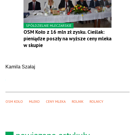
SPÓŁDZIELNIE MLECZARSKIE
OSM Koło z 16 mln zł zysku. Cieślak:
pieniądze poszły na wyższe ceny mleka
w skupie
Kamila Szałaj
OSM KOŁO
MLEKO
CENY MLEKA
ROLNIK
ROLNICY