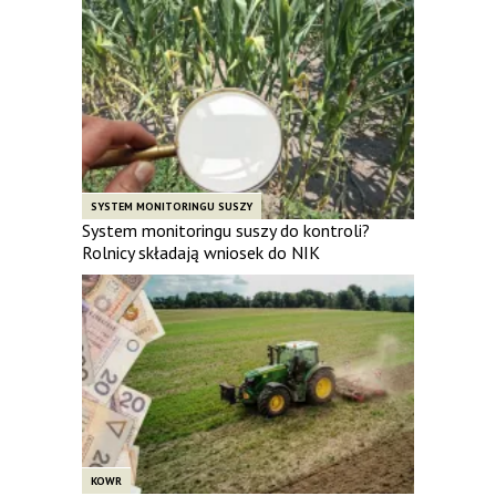
SYSTEM MONITORINGU SUSZY
System monitoringu suszy do kontroli?
Rolnicy składają wniosek do NIK
KOWR