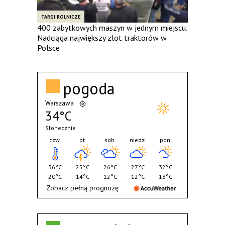
TARGI ROLNICZE
400 zabytkowych maszyn w jednym miejscu.
Nadciąga największy zlot traktorów w
Polsce
pogoda
Warszawa
34°C
Słonecznie
czw.
pt.
sob.
niedz.
pon.
36°C
25°C
26°C
27°C
32°C
20°C
14°C
12°C
12°C
18°C
Zobacz pełną prognozę