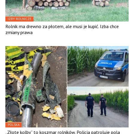
IZBY ROLNICZE
Rolnik ma drewno za płotem, ale musi je kupić. Izba chce
zmiany prawa
POLSKA
„Złote kolby” to koszmar rolników. Policja patroluje pola