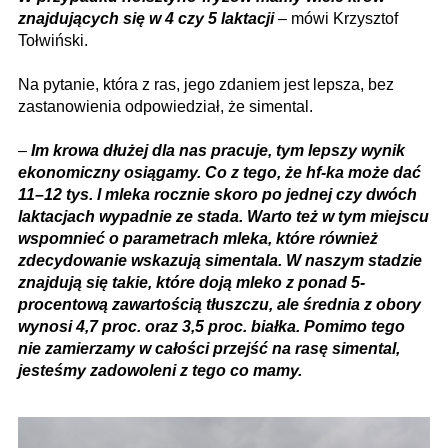
znajdujących się w 4 czy 5 laktacji
– mówi Krzysztof
Tołwiński.
Na pytanie, która z ras, jego zdaniem jest lepsza, bez
zastanowienia odpowiedział, że simental.
–
Im krowa dłużej dla nas pracuje, tym lepszy wynik
ekonomiczny osiągamy. Co z tego, że hf-ka może dać
11–12 tys. l mleka rocznie skoro po jednej czy dwóch
laktacjach wypadnie ze stada. Warto też w tym miejscu
wspomnieć o parametrach mleka, które również
zdecydowanie wskazują simentala. W naszym stadzie
znajdują się takie, które doją mleko z ponad 5-
procentową zawartością tłuszczu, ale średnia z obory
wynosi 4,7 proc. oraz 3,5 proc. białka. Pomimo tego
nie zamierzamy w całości przejść na rasę simental,
jesteśmy zadowoleni z tego co mamy.