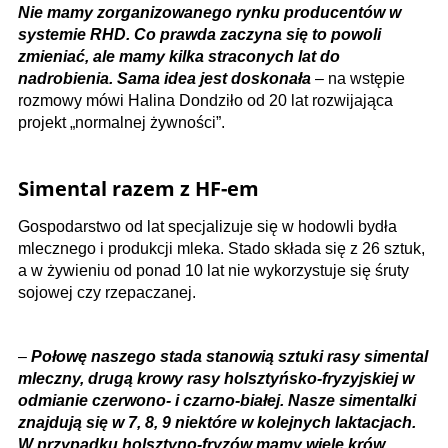
Nie mamy zorganizowanego rynku producentów w
systemie RHD. Co prawda zaczyna się to powoli
zmieniać, ale mamy kilka straconych lat do
nadrobienia. Sama idea jest doskonała
– na wstępie
rozmowy mówi Halina Dondziło od 20 lat rozwijająca
projekt „normalnej żywności”.
Simental razem z HF-em
Gospodarstwo od lat specjalizuje się w hodowli bydła
mlecznego i produkcji mleka. Stado składa się z 26 sztuk,
a w żywieniu od ponad 10 lat nie wykorzystuje się śruty
sojowej czy rzepaczanej.
–
Połowę naszego stada stanowią sztuki rasy simental
mleczny, drugą krowy rasy holsztyńsko-fryzyjskiej w
odmianie czerwono- i czarno-białej. Nasze simentalki
znajdują się w 7, 8, 9 niektóre w kolejnych laktacjach.
W przypadku holsztyno-fryzów mamy wiele krów