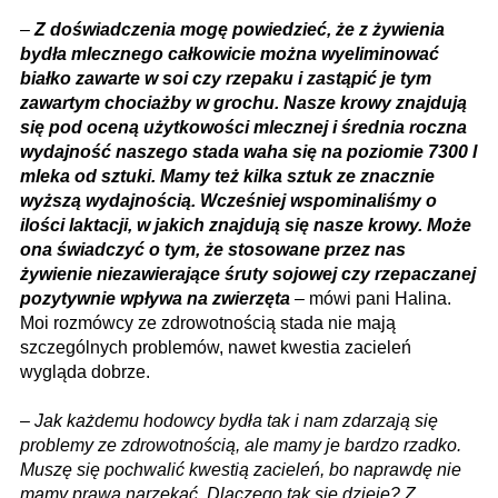
–
Z doświadczenia mogę powiedzieć, że z żywienia
bydła mlecznego całkowicie można wyeliminować
białko zawarte w soi czy rzepaku i zastąpić je tym
zawartym chociażby w grochu. Nasze krowy znajdują
się pod oceną użytkowości mlecznej i średnia roczna
wydajność naszego stada waha się na poziomie 7300 l
mleka od sztuki. Mamy też kilka sztuk ze znacznie
wyższą wydajnością. Wcześniej wspominaliśmy o
ilości laktacji, w jakich znajdują się nasze krowy. Może
ona świadczyć o tym, że stosowane przez nas
żywienie niezawierające śruty sojowej czy rzepaczanej
pozytywnie wpływa na zwierzęta
– mówi pani Halina.
Moi rozmówcy ze zdrowotnością stada nie mają
szczególnych problemów, nawet kwestia zacieleń
wygląda dobrze.
–
Jak każdemu hodowcy bydła tak i nam zdarzają się
problemy ze zdrowotnością, ale mamy je bardzo rzadko.
Muszę się pochwalić kwestią zacieleń, bo naprawdę nie
mamy prawa narzekać. Dlaczego tak się dzieje? Z