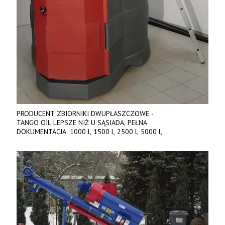
PRODUCENT ZBIORNIKI DWUPŁASZCZOWE -
TANGO OIL LEPSZE NIŻ U SĄSIADA, PEŁNA
DOKUMENTACJA. 1000 l, 1500 l, 2500 l, 5000 l,
produkt polski. Dobra cena, szybkie terminy realizacji. Tel. 536
842 737, www.tango-oil.pl