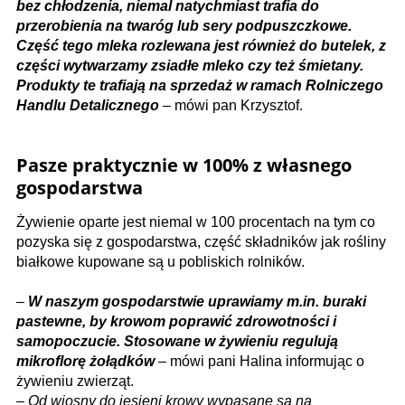
bez chłodzenia, niemal natychmiast trafia do
przerobienia na twaróg lub sery podpuszczkowe.
Część tego mleka rozlewana jest również do butelek, z
części wytwarzamy zsiadłe mleko czy też śmietany.
Produkty te trafiają na sprzedaż w ramach Rolniczego
Handlu Detalicznego
– mówi pan Krzysztof.
Pasze praktycznie w 100% z własnego
gospodarstwa
Żywienie oparte jest niemal w 100 procentach na tym co
pozyska się z gospodarstwa, część składników jak rośliny
białkowe kupowane są u pobliskich rolników.
–
W naszym gospodarstwie uprawiamy m.in. buraki
pastewne, by krowom poprawić zdrowotności i
samopoczucie. Stosowane w żywieniu regulują
mikroflorę żołądków
– mówi pani Halina informując o
żywieniu zwierząt.
–
Od wiosny do jesieni krowy wypasane są na