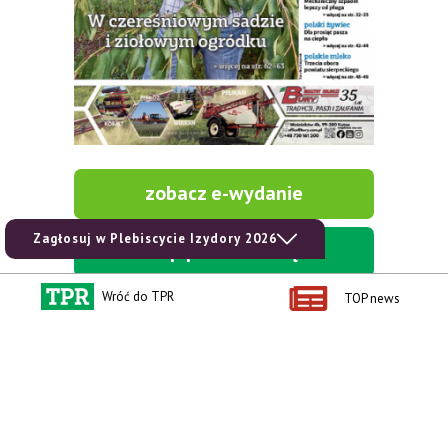
zobacz e-wydanie
Zagłosuj w Plebiscycie Izydory 2026
kup prenumeratę
Wróć do TPR
TOP news
Kontakt i regulaminy
Przydatne linki
Kontakt
Ceny rolnicze