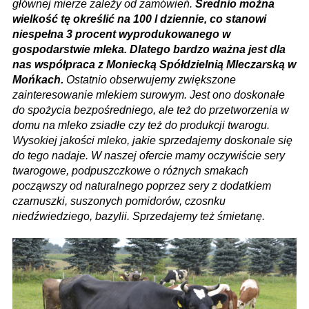
głównej mierze zależy od zamówień.
Średnio można
wielkość tę określić na 100 l dziennie, co stanowi
niespełna 3 procent wyprodukowanego w
gospodarstwie mleka. Dlatego bardzo ważna jest dla
nas współpraca z Moniecką Spółdzielnią Mleczarską w
Mońkach.
Ostatnio obserwujemy zwiększone
zainteresowanie mlekiem surowym. Jest ono doskonałe
do spożycia bezpośredniego, ale też do przetworzenia w
domu na mleko zsiadłe czy też do produkcji twarogu.
Wysokiej jakości mleko, jakie sprzedajemy doskonale się
do tego nadaje. W naszej ofercie mamy oczywiście sery
twarogowe, podpuszczkowe o różnych smakach
począwszy od naturalnego poprzez sery z dodatkiem
czarnuszki, suszonych pomidorów, czosnku
niedźwiedziego, bazylii. Sprzedajemy też śmietanę.