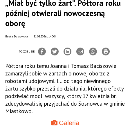
„Miał być tylko żart”. Półtora roku
później otwierali nowoczesną
oborę
Beata Dabrowska
31.05.2026., 14:00h
PODZIEL SIĘ
Półtora roku temu Joanna i Tomasz Baciszowie
zamarzyli sobie w żartach o nowej oborze z
robotami udojowymi. I... od tego niewinnego
żartu szybko przeszli do działania, którego efekty
podziwiać mogli wszyscy, którzy 17 kwietnia br.
zdecydowali się przyjechać do Sosnowca w gminie
Miastkowo.
Galeria