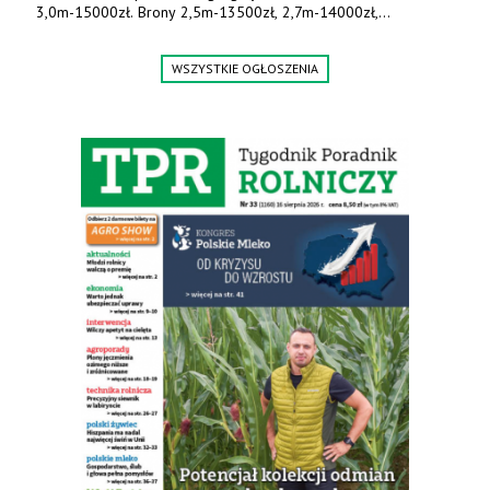
3,0m-15000zł. Brony 2,5m-13500zł, 2,7m-14000zł,
3,0m-14800zł. Tel. 500 800 106, www.agrieko.pl
WSZYSTKIE OGŁOSZENIA