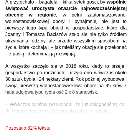
A przyjechało – bagatela – kilka setek gości, by
wspólnie
świętować uroczyste otwarcie najnowocześniejszej
obecnie w regionie,
w pełni zautomatyzowanej
wolnostanowiskowej obory. I bynajmniej nie jest to
pierwszy tego typu obiekt w gospodarstwie, które dla
Joanny i Tomasza Baciszów stało się nie tylko źródłem
utrzymania rodziny, ale przede wszystkim sposobem na
życie, które kochają i – jak mieliśmy okazję się przekonać
– z pasją i determinacją rozwijają.
A wszystko zaczęło się w 2016 roku, kiedy to przejęli
gospodarstwo po rodzicach. Liczyło ono wówczas około
30 sztuk bydła i 24 hektary ziemi. Rok później wybudowali
swoją pierwszą wolnostanowiskową oborę na 85 krów z
halą udojową typu rybia ość 2 x 8 stanowisk.
– Wówczas byliśmy przekonani, że już osiągnęliśmy cel,
do którego dążyliśmy. Szybko okazało się jednak,...
Pozostało 82% tekstu