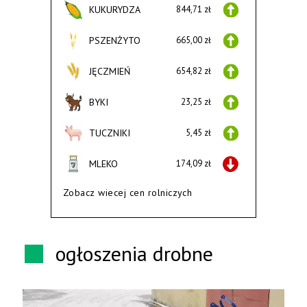
KUKURYDZA
844,71 zł
PSZENŻYTO
665,00 zł
JĘCZMIEŃ
654,82 zł
BYKI
23,25 zł
TUCZNIKI
5,45 zł
MLEKO
174,09 zł
Zobacz wiecej cen rolniczych
ogłoszenia drobne