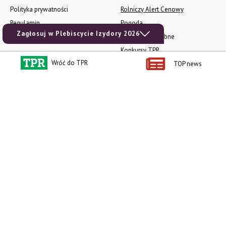
Polityka prywatności
Rolniczy Alert Cenowy
Regulamin
Pogoda
Zagłosuj w Plebiscycie Izydory 2026
RODO
Ogłoszenia drobne
Konkursy TPR
Wróć do TPR
TOP news
e-Wydania TPR
Kącik Samotnych Serc
Porgram TV
agrarsklep.pl
RSS
Produkty dla Ciebie
Kategorie
Zamów prenumeratę TPR
Wiadomości
Kup Tygodnik
Rynki
Album 40 lat na biegu.
Pieniądze
Niezawodne maszyny polskiej
Prawo
wsi
Uprawa
Publikacja Wapnowanie to