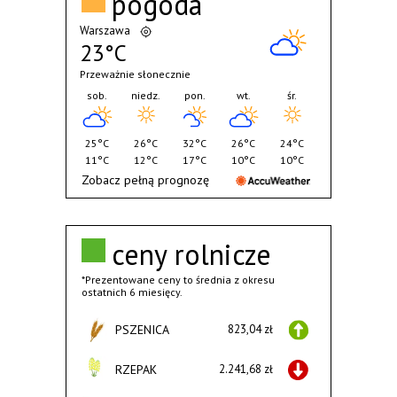
pogoda
Warszawa
23°C
Przeważnie słonecznie
sob.
niedz.
pon.
wt.
śr.
25°C
26°C
32°C
26°C
24°C
11°C
12°C
17°C
10°C
10°C
Zobacz pełną prognozę
ceny rolnicze
*Prezentowane ceny to średnia z okresu
ostatnich 6 miesięcy.
PSZENICA
823,04 zł
RZEPAK
2.241,68 zł