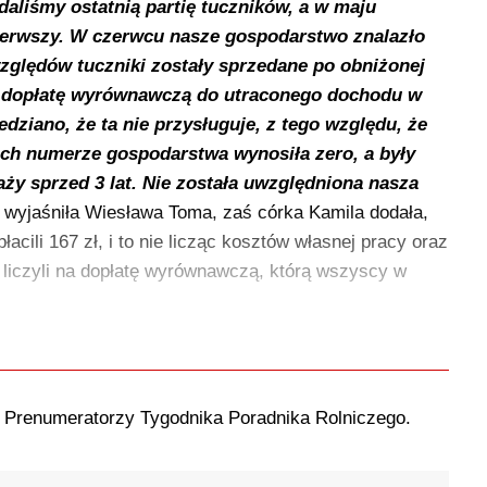
aliśmy ostatnią partię tuczników, a w maju
pierwszy. W czerwcu nasze gospodarstwo znalazło
względów tuczniki zostały sprzedane po obniżonej
o dopłatę wyrównawczą do utraconego dochodu w
dziano, że ta nie przysługuje, z tego względu, że
 ich numerze gospodarstwa wynosiła zero, a były
y sprzed 3 lat. Nie została uwzględniona nasza
 wyjaśniła Wiesława Toma, zaś córka Kamila dodała,
acili 167 zł, i to nie licząc kosztów własnej pracy oraz
o liczyli na dopłatę wyrównawczą, którą wszyscy w
o Prenumeratorzy Tygodnika Poradnika Rolniczego.