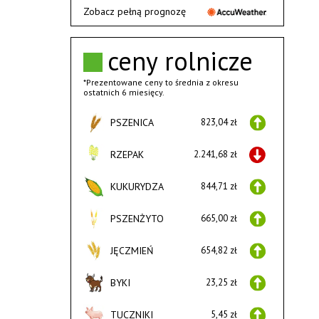
Zobacz pełną prognozę
ceny rolnicze
*Prezentowane ceny to średnia z okresu
ostatnich 6 miesięcy.
PSZENICA
823,04 zł
RZEPAK
2.241,68 zł
KUKURYDZA
844,71 zł
PSZENŻYTO
665,00 zł
JĘCZMIEŃ
654,82 zł
BYKI
23,25 zł
TUCZNIKI
5,45 zł