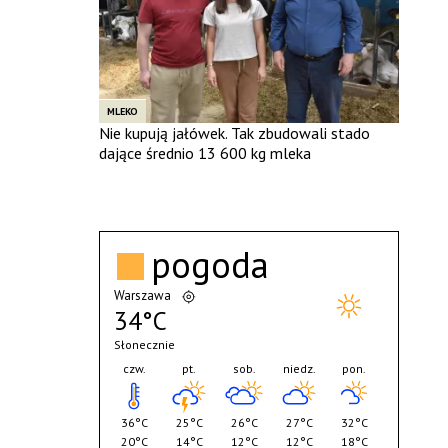
MLEKO
Nie kupują jałówek. Tak zbudowali stado
dające średnio 13 600 kg mleka
pogoda
Warszawa
34°C
Słonecznie
czw.
pt.
sob.
niedz.
pon.
36°C
25°C
26°C
27°C
32°C
20°C
14°C
12°C
12°C
18°C