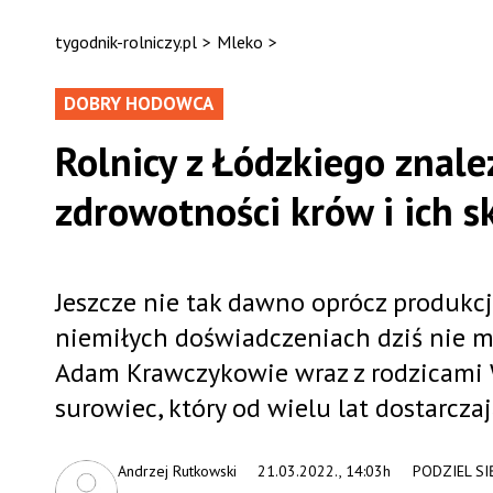
tygodnik-rolniczy.pl
>
Mleko
>
DOBRY HODOWCA
Rolnicy z Łódzkiego znale
zdrowotności krów i ich s
Jeszcze nie tak dawno oprócz produkcj
niemiłych doświadczeniach dziś nie ma
Adam Krawczykowie wraz z rodzicami 
surowiec, który od wielu lat dostarcza
Andrzej Rutkowski
21.03.2022., 14:03h
PODZIEL SI