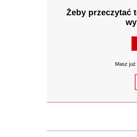
Żeby przeczytać t
wy
Masz już 