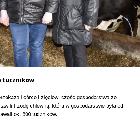
o tuczników
zekazali córce i zięciowi część gospodarstwa ze
awili trzodę chlewną, która w gospodarstwie była od
wali ok. 800 tuczników.