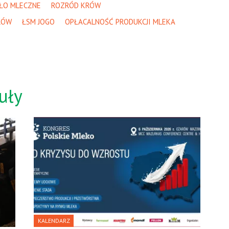
ŁO MLECZNE
ROZRÓD KRÓW
RÓW
ŁSM JOGO
OPŁACALNOŚĆ PRODUKCJI MLEKA
uły
KALENDARZ