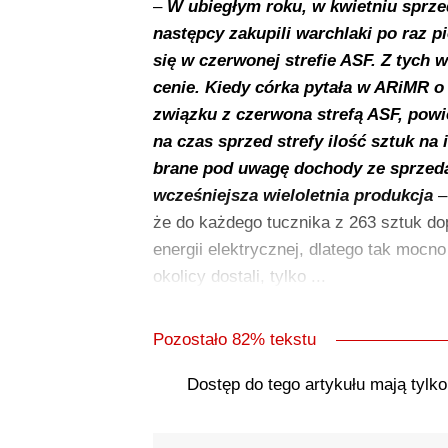
–
W ubiegłym roku, w kwietniu sprzed
następcy zakupili warchlaki po raz 
się w czerwonej strefie ASF. Z tych 
cenie. Kiedy córka pytała w ARiMR 
związku z czerwona strefą ASF, powie
na czas sprzed strefy ilość sztuk na
brane pod uwagę dochody ze sprzedaż
wcześniejsza wieloletnia produkcja
–
że do każdego tucznika z 263 sztuk dopł
energii elektrycznej, dlatego tak mocn
okolicy dostali, tylko ...
Pozostało 82% tekstu
Dostęp do tego artykułu mają tylk