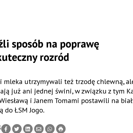
źli sposób na poprawę
kuteczny rozród
i mleka utrzymywali też trzodę chlewną, al
ją już ani jednej świni, w związku z tym Ka
Wiesławą i Janem Tomami postawili na biał
ją do ŁSM Jogo.
Ę