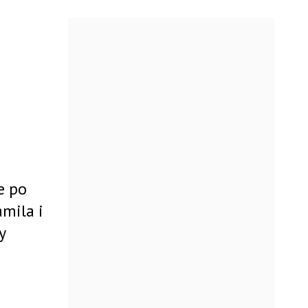
e po
mila i
y