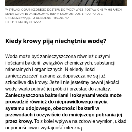
W SYTUACJI OGRANICZONEGO DOSTĘPU DO WODY WYŻEJ POSTAWIONE W HIERARCHII
STADA SZTUKI BĘDĄ BLOKOWAĆ INNYM KROWOM DOSTĘP DO POIDEŁ,
UNIEMOŻLIWIAJĄC IM UGASZENIE PRAGNIENIA
FOTO:
BEATA DĄBROWSKA
Kiedy krowy piją niechętnie wodę?
Woda może być zanieczyszczona również dużymi
ilościami bakterii, związków chemicznych, substancji
mineralnych i organicznych. Niekiedy ilości
zanieczyszczeń uznane za dopuszczalne są już
szkodliwe dla krowy. Jeżeli nie jesteśmy pewni jakości
wody, warto pobrać jej próbki i przesłać do analizy.
Zanieczyszczona bakteriami i toksynami woda może
prowadzić również do nieprawidłowego mycia
systemu udojowego, obecności bakterii w
przewodach i oczywiście do mniejszego pobrania jej
przez krowy.
To z kolei wpływa na zdrowie wymion, układ
odpornościowy i wydajność mleczną.