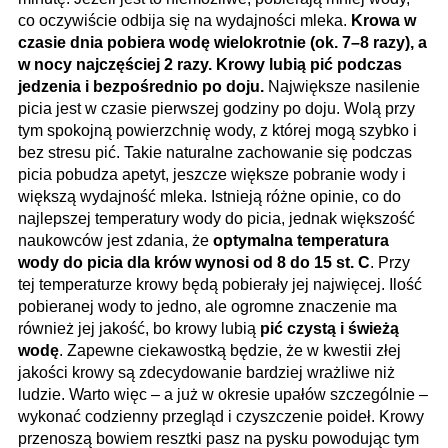
co oczywiście odbija się na wydajności mleka.
Krowa w
czasie dnia pobiera wodę wielokrotnie (ok. 7–8 razy), a
w nocy najczęściej 2 razy. Krowy lubią pić podczas
jedzenia i bezpośrednio po doju.
Największe nasilenie
picia jest w czasie pierwszej godziny po doju. Wolą przy
tym spokojną powierzchnię wody, z której mogą szybko i
bez stresu pić. Takie naturalne zachowanie się podczas
picia pobudza apetyt, jeszcze większe pobranie wody i
większą wydajność mleka. Istnieją różne opinie, co do
najlepszej temperatury wody do picia, jednak większość
naukowców jest zdania, że
optymalna temperatura
wody do picia dla krów wynosi od 8 do 15 st. C
. Przy
tej temperaturze krowy będą pobierały jej najwięcej. Ilość
pobieranej wody to jedno, ale ogromne znaczenie ma
również jej jakość, bo krowy lubią
pić czystą i świeżą
wodę
. Zapewne ciekawostką będzie, że w kwestii złej
jakości krowy są zdecydowanie bardziej wrażliwe niż
ludzie. Warto więc – a już w okresie upałów szczególnie –
wykonać codzienny przegląd i czyszczenie poideł. Krowy
przenoszą bowiem resztki pasz na pysku powodując tym