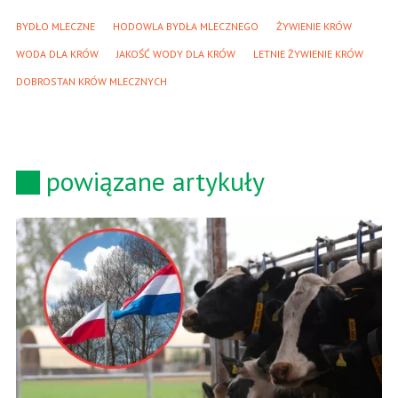
BYDŁO MLECZNE
HODOWLA BYDŁA MLECZNEGO
ŻYWIENIE KRÓW
WODA DLA KRÓW
JAKOŚĆ WODY DLA KRÓW
LETNIE ŻYWIENIE KRÓW
DOBROSTAN KRÓW MLECZNYCH
powiązane artykuły