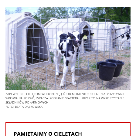
ZAPEWNIENIE CIELĘTOM WODY PITNEJ JUŻ OD MOMENTU URODZENIA, POZYTYWNIE
WPŁYWA NA ROZWÓJ ŻWACZA, POBRANIE STARTERA I PRZEZ TO NA WYKORZYSTANIE
SKŁADNIKÓW POKARMOWYCH
FOTO:
BEATA DĄBROWSKA
PAMIĘTAJMY O CIELĘTACH