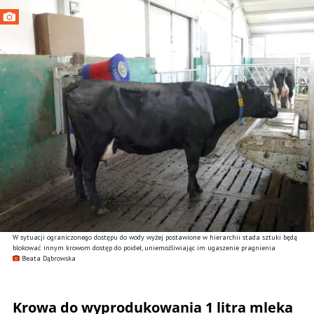
W sytuacji ograniczonego dostępu do wody wyżej postawione w hierarchii stada sztuki będą
blokować innym krowom dostęp do poideł, uniemożliwiając im ugaszenie pragnienia
Beata Dąbrowska
Krowa do wyprodukowania 1 litra mleka