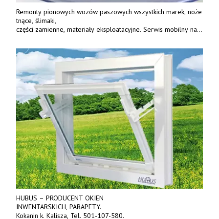
Remonty pionowych wozów paszowych wszystkich marek, noże
tnące, ślimaki,
części zamienne, materiały eksploatacyjne. Serwis mobilny na
terenie całej Polski.
Tel.: 61 285 38 61, 603 626 688.
HUBUS – PRODUCENT OKIEN
INWENTARSKICH, PARAPETY.
Kokanin k. Kalisza, Tel. 501-107-580.