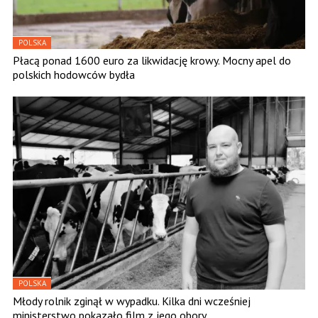
POLSKA
Płacą ponad 1600 euro za likwidację krowy. Mocny apel do
polskich hodowców bydła
POLSKA
Młody rolnik zginął w wypadku. Kilka dni wcześniej
ministerstwo pokazało film z jego obory