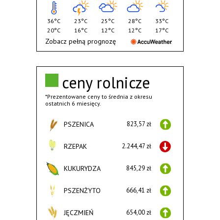
36°C
23°C
25°C
28°C
33°C
20°C
16°C
12°C
12°C
17°C
Zobacz pełną prognozę
ceny rolnicze
*Prezentowane ceny to średnia z okresu
ostatnich 6 miesięcy.
PSZENICA
823,57 zł
RZEPAK
2.244,47 zł
KUKURYDZA
845,29 zł
PSZENŻYTO
666,41 zł
JĘCZMIEŃ
654,00 zł