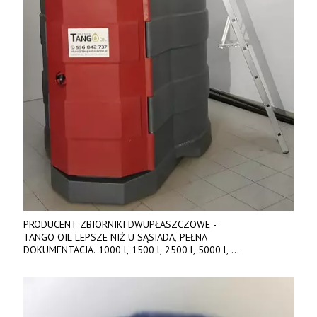
PRODUCENT ZBIORNIKI DWUPŁASZCZOWE -
TANGO OIL LEPSZE NIŻ U SĄSIADA, PEŁNA
DOKUMENTACJA. 1000 l, 1500 l, 2500 l, 5000 l,
produkt polski. Dobra cena, szybkie terminy realizacji. Tel. 536
842 737, www.tango-oil.pl