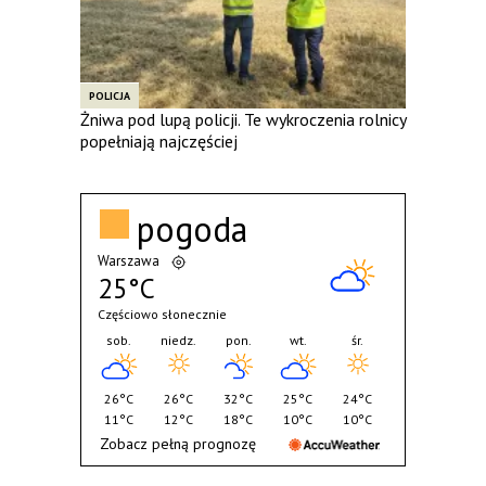
POLICJA
Żniwa pod lupą policji. Te wykroczenia rolnicy
popełniają najczęściej
pogoda
Warszawa
25°C
Częściowo słonecznie
sob.
niedz.
pon.
wt.
śr.
26°C
26°C
32°C
25°C
24°C
11°C
12°C
18°C
10°C
10°C
Zobacz pełną prognozę