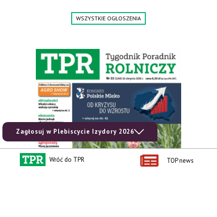
www.specagro.pl
WSZYSTKIE OGŁOSZENIA
Zagłosuj w Plebiscycie Izydory 2026
Wróć do TPR
TOP news