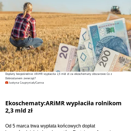
Dopłaty bezpośrednie: ARiMR wypłaciła 2,3 mld zł za ekoschematy obszarowe. Co z
Dobrostanem zwierząt?
Justyna Czupryniak/Canva
Ekoschematy:ARiMR wypłaciła rolnikom
2,3 mld zł
Od 5 marca trwa wypłata końcowych dopłat