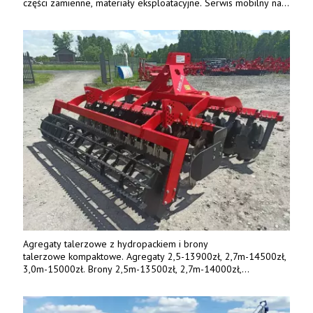
części zamienne, materiały eksploatacyjne. Serwis mobilny na
terenie całej Polski.
Tel.: 61 285 38 61, 603 626 688.
Agregaty talerzowe z hydropackiem i brony
talerzowe kompaktowe. Agregaty 2,5-13900zł, 2,7m-14500zł,
3,0m-15000zł. Brony 2,5m-13500zł, 2,7m-14000zł,
3,0m-14800zł. Tel. 500 800 106, www.agrieko.pl