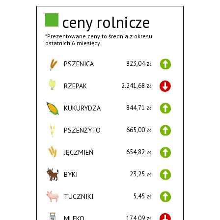
ceny rolnicze
*Prezentowane ceny to średnia z okresu
ostatnich 6 miesięcy.
PSZENICA
823,04 zł
RZEPAK
2.241,68 zł
KUKURYDZA
844,71 zł
PSZENŻYTO
665,00 zł
JĘCZMIEŃ
654,82 zł
BYKI
23,25 zł
TUCZNIKI
5,45 zł
MLEKO
174,09 zł