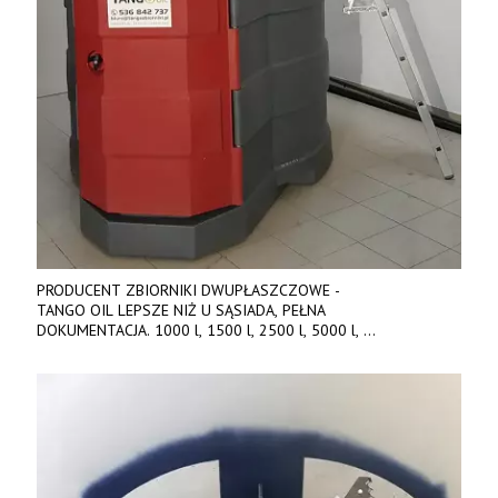
PRODUCENT ZBIORNIKI DWUPŁASZCZOWE -
TANGO OIL LEPSZE NIŻ U SĄSIADA, PEŁNA
DOKUMENTACJA. 1000 l, 1500 l, 2500 l, 5000 l,
produkt polski. Dobra cena, szybkie terminy realizacji. Tel. 536
842 737, www.tango-oil.pl