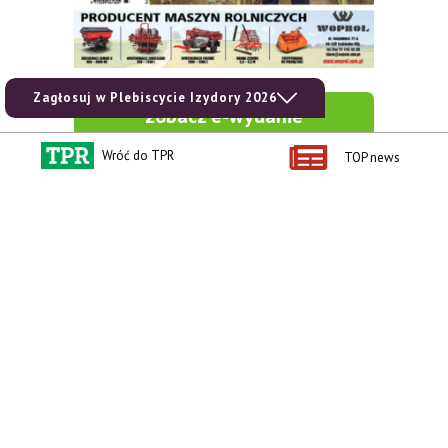
Zagłosuj w Plebiscycie Izydory 2026
zobacz e-wydanie
Wróć do TPR
TOP news
kup prenumeratę
Kontakt i regulaminy
Przydatne linki
Kontakt
Ceny rolnicze
Reklama
Newsletter rolniczy
Polityka prywatności
Rolniczy Alert Cenowy
Regulamin
Pogoda