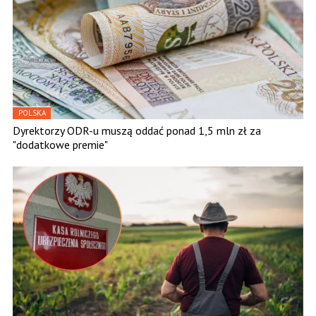
POLSKA
Dyrektorzy ODR-u muszą oddać ponad 1,5 mln zł za
"dodatkowe premie"