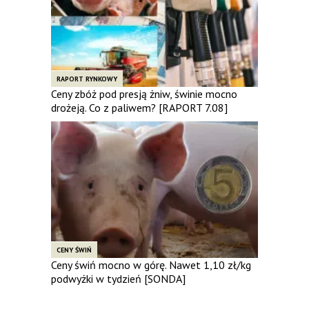
RAPORT RYNKOWY
Ceny zbóż pod presją żniw, świnie mocno
drożeją. Co z paliwem? [RAPORT 7.08]
CENY ŚWIŃ
Ceny świń mocno w górę. Nawet 1,10 zł/kg
podwyżki w tydzień [SONDA]