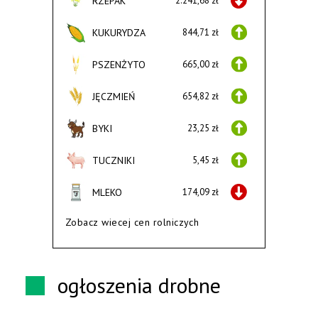
RZEPAK
2.241,68 zł
KUKURYDZA
844,71 zł
PSZENŻYTO
665,00 zł
JĘCZMIEŃ
654,82 zł
BYKI
23,25 zł
TUCZNIKI
5,45 zł
MLEKO
174,09 zł
Zobacz wiecej cen rolniczych
ogłoszenia drobne