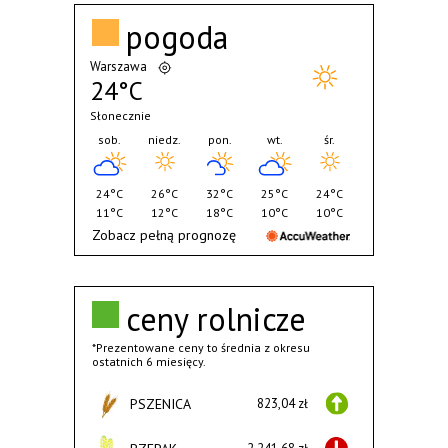
pogoda
Warszawa
24°C
Słonecznie
sob.
niedz.
pon.
wt.
śr.
24°C
26°C
32°C
25°C
24°C
11°C
12°C
18°C
10°C
10°C
Zobacz pełną prognozę
ceny rolnicze
*Prezentowane ceny to średnia z okresu
ostatnich 6 miesięcy.
PSZENICA
823,04 zł