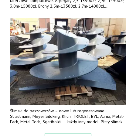
talerzowe kompaktowe. Agregaty 2,5-13900zł, 2,7m-14500zł,
3,0m-15000zł. Brony 2,5m-13500zł, 2,7m-14000zł,
3,0m-14800zł. Tel. 500 800 106, www.agrieko.pl
Ślimaki do paszowozów – nowe lub regenerowane.
Strautmann, Meyer Siloking, Khun, TRIOLET, BVL, Alima, Metal-
Fach, Metal-Tech, Sgariboldi – każdy inny model. Płaty ślimaka
wykonane z blachy o podwyższonej wytrzymałości na ścieranie
– 15 lub 18 mm. Możliwa wymiana i dowóz na miejsce – cała