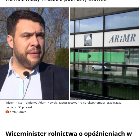
Wiceminister rolnictwa Adam Nowak: zapotrzebowanie na ekoschematy przekracza
budżet o 30 procent
arch./Canva
Wiceminister rolnictwa o opóźnieniach w