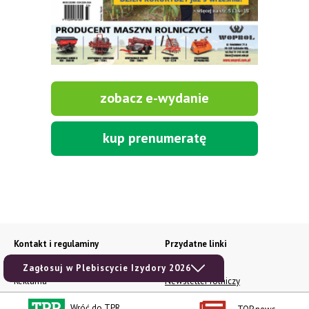
zobacz e-wydanie
kup prenumeratę
Kontakt i regulaminy
Przydatne linki
Kontakt
Ceny rolnicze
Zagłosuj w Plebiscycie Izydory 2026
Reklama
Newsletter rolniczy
Polityka prywatności
Rolniczy Alert Cenowy
Wróć do TPR