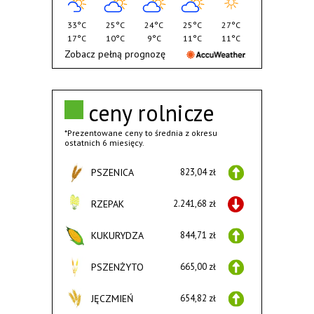
33°C
25°C
24°C
25°C
27°C
17°C
10°C
9°C
11°C
11°C
Zobacz pełną prognozę
ceny rolnicze
*Prezentowane ceny to średnia z okresu
ostatnich 6 miesięcy.
PSZENICA
823,04 zł
RZEPAK
2.241,68 zł
KUKURYDZA
844,71 zł
PSZENŻYTO
665,00 zł
JĘCZMIEŃ
654,82 zł