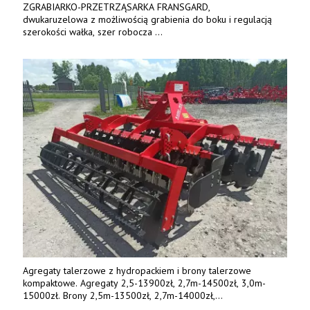
ZGRABIARKO-PRZETRZĄSARKA FRANSGARD,
dwukaruzelowa z możliwością grabienia do boku i regulacją
szerokości wałka, szer robocza
do 6 m. Mocna konstrukcja. Karchex.
Tel. 606 211 056, 507 158 699.
Agregaty talerzowe z hydropackiem i brony talerzowe
kompaktowe. Agregaty 2,5-13900zł, 2,7m-14500zł, 3,0m-
15000zł. Brony 2,5m-13500zł, 2,7m-14000zł,
3,0m-14800zł. Tel. 500 800 106, www.agrieko.pl