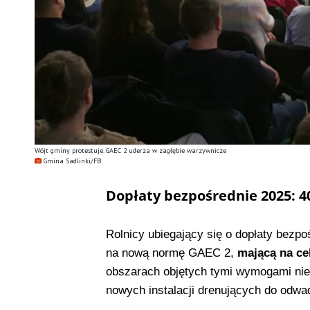
Wójt gminy protestuje. GAEC 2 uderza w zagłębie warzywnicze
Gmina Sadlinki/FB
Dopłaty bezpośrednie 2025: 4
Rolnicy ubiegający się o dopłaty bezpo
na nową normę GAEC 2,
mającą na ce
obszarach objętych tymi wymogami ni
nowych instalacji drenujących do odwa