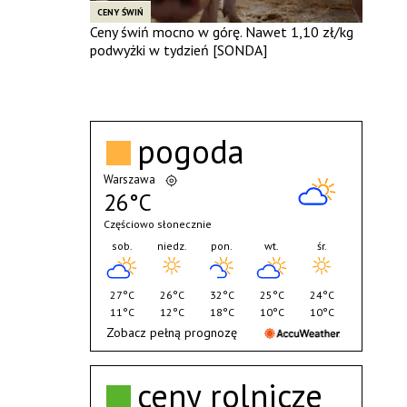
CENY ŚWIŃ
Ceny świń mocno w górę. Nawet 1,10 zł/kg
podwyżki w tydzień [SONDA]
pogoda
Warszawa
26°C
Częściowo słonecznie
sob.
niedz.
pon.
wt.
śr.
27°C
26°C
32°C
25°C
24°C
11°C
12°C
18°C
10°C
10°C
Zobacz pełną prognozę
ceny rolnicze