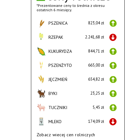
*Prezentowane ceny to średnia z okresu
ostatnich 6 miesięcy.
PSZENICA
823,04 zł
RZEPAK
2.241,68 zł
KUKURYDZA
844,71 zł
PSZENŻYTO
665,00 zł
JĘCZMIEŃ
654,82 zł
BYKI
23,25 zł
TUCZNIKI
5,45 zł
MLEKO
174,09 zł
Zobacz wiecej cen rolniczych