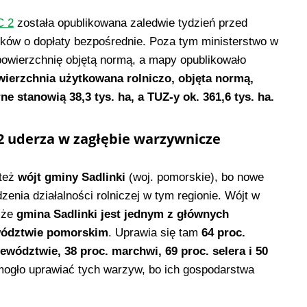
 2
została opublikowana zaledwie tydzień przed
ków o dopłaty bezpośrednie. Poza tym ministerstwo w
e powierzchnię objętą normą, a mapy opublikowało
wierzchnia użytkowana rolniczo, objęta normą,
ne stanowią 38,3 tys. ha, a TUZ-y ok. 361,6 tys. ha.
2 uderza w zagłębie warzywnicze
też
wójt gminy Sadlinki
(woj. pomorskie), bo nowe
enia działalności rolniczej w tym regionie. Wójt w
, że
gmina Sadlinki jest jednym z głównych
wództwie pomorskim
. Uprawia się tam
64 proc.
ewództwie, 38 proc. marchwi, 69 proc. selera i 50
 mogło uprawiać tych warzyw, bo ich gospodarstwa