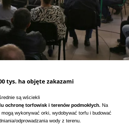
00 tys. ha objęte zakazami
średnie są wściekli
lu ochronę torfowisk i terenów podmokłych.
Na
e mogą wykonywać orki, wydobywać torfu i budować
dniania/odprowadzania wody z terenu.