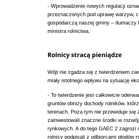
- Wprowadzenie nowych regulacji oznac
przeznaczonych pod uprawę warzyw, co
gospodarczą naszej gminy – tłumaczy El
ministra rolnictwa.
Rolnicy stracą pieniądze
Wójt nie zgadza się z twierdzeniem za
miały istotnego wpływu na sytuację ek
- To twierdzenie jest całkowicie oderw
gruntów obniży dochody rolników, którz
terenach. Poza tym nie przewiduje się
zainwestowali znaczne środki w rozwó
rynkowych. A do tego GAEC 2 zagrozi re
rolnicy podpisali z odbiorcami płodów r