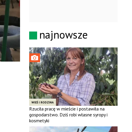
najnowsze
WIEŚ I RODZINA
Rzuciła pracę w mieście i postawiła na
gospodarstwo. Dziś robi własne syropy i
kosmetyki