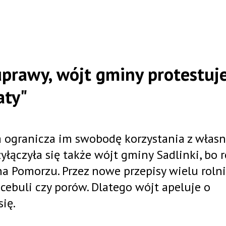
uprawy, wójt gminy protestuje
aty"
a ogranicza im swobodę korzystania z włas
yłączyła się także wójt gminy Sadlinki, bo 
a Pomorzu. Przez nowe przepisy wielu roln
cebuli czy porów. Dlatego wójt apeluje o
ię.