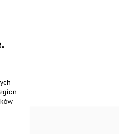
.
nych
region
ików