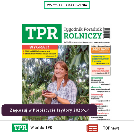
WSZYSTKIE OGŁOSZENIA
Zagłosuj w Plebiscycie Izydory 2026
Wróć do TPR
TOP news