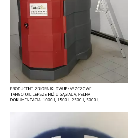
PRODUCENT ZBIORNIKI DWUPŁASZCZOWE -
TANGO OIL LEPSZE NIŻ U SĄSIADA, PEŁNA
DOKUMENTACJA. 1000 l, 1500 l, 2500 l, 5000 l,
produkt polski. Dobra cena, szybkie terminy realizacji. Tel. 536
842 737, www.tango-oil.pl