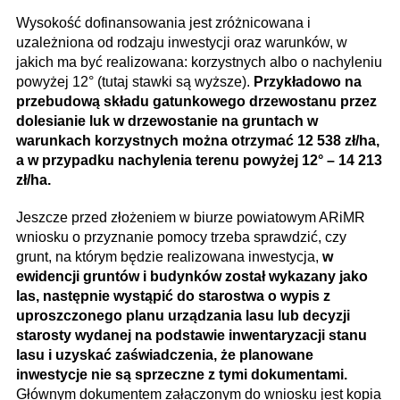
Wysokość dofinansowania jest zróżnicowana i
uzależniona od rodzaju inwestycji oraz warunków, w
jakich ma być realizowana: korzystnych albo o nachyleniu
powyżej 12° (tutaj stawki są wyższe).
Przykładowo na
przebudową składu gatunkowego drzewostanu przez
dolesianie luk w drzewostanie na gruntach w
warunkach korzystnych można otrzymać 12 538 zł/ha,
a w przypadku nachylenia terenu powyżej 12° – 14 213
zł/ha.
Jeszcze przed złożeniem w biurze powiatowym ARiMR
wniosku o przyznanie pomocy trzeba sprawdzić, czy
grunt, na którym będzie realizowana inwestycja,
w
ewidencji gruntów i budynków został wykazany jako
las, następnie wystąpić do starostwa o wypis z
uproszczonego planu urządzania lasu lub decyzji
starosty wydanej na podstawie inwentaryzacji stanu
lasu i uzyskać zaświadczenia, że planowane
inwestycje nie są sprzeczne z tymi dokumentami.
Głównym dokumentem załączonym do wniosku jest kopia