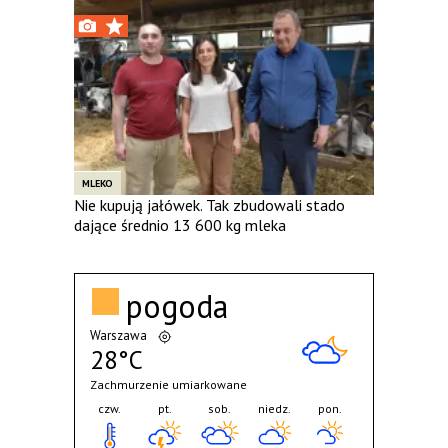
MLEKO
Nie kupują jałówek. Tak zbudowali stado
dające średnio 13 600 kg mleka
pogoda
Warszawa
28°C
Zachmurzenie umiarkowane
czw.
pt.
sob.
niedz.
pon.