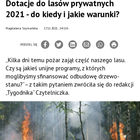
Dotacje do lasów prywatnych
2021 - do kiedy i jakie warunki?
Magdalena Szymańska
17.11.2021., 14:11h
PODZIEL SIĘ
„Kilka dni temu pożar zajął część naszego lasu.
Czy są jakieś unijne programy, z których
moglibyśmy sfinansować odbudowę drzewo­
stanu?” – z takim pytaniem zwróciła się do redakcji
„Tygodnika” Czytelniczka.