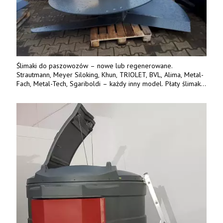
Ślimaki do paszowozów – nowe lub regenerowane.
Strautmann, Meyer Siloking, Khun, TRIOLET, BVL, Alima, Metal-
Fach, Metal-Tech, Sgariboldi – każdy inny model. Płaty ślimaka
wykonane z blachy o podwyższonej wytrzymałości na ścieranie
– 15 lub 18 mm. Możliwa wymiana i dowóz na miejsce – cała
Polska. Tel. 609 144 596.