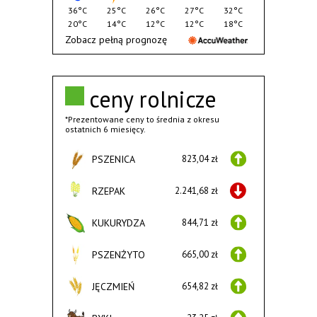
36°C
25°C
26°C
27°C
32°C
20°C
14°C
12°C
12°C
18°C
Zobacz pełną prognozę
ceny rolnicze
*Prezentowane ceny to średnia z okresu
ostatnich 6 miesięcy.
PSZENICA
823,04 zł
RZEPAK
2.241,68 zł
KUKURYDZA
844,71 zł
PSZENŻYTO
665,00 zł
JĘCZMIEŃ
654,82 zł