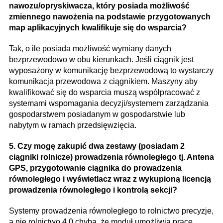
nawozu/opryskiwacza, który posiada możliwość
zmiennego nawożenia na podstawie przygotowanych
map aplikacyjnych kwalifikuje się do wsparcia?
Tak, o ile posiada możliwość wymiany danych
bezprzewodowo w obu kierunkach. Jeśli ciągnik jest
wyposażony w komunikację bezprzewodową to wystarczy
komunikacja przewodowa z ciągnikiem. Maszyny aby
kwalifikować się do wsparcia muszą współpracować z
systemami wspomagania decyzji/systemem zarządzania
gospodarstwem posiadanym w gospodarstwie lub
nabytym w ramach przedsięwzięcia.
5. Czy mogę zakupić dwa zestawy (posiadam 2
ciągniki rolnicze) prowadzenia równoległego tj. Antena
GPS, przygotowanie ciągnika do prowadzenia
równoległego i wyświetlacz wraz z wykupioną licencją
prowadzenia równoległego i kontrolą sekcji?
Systemy prowadzenia równoległego to rolnictwo precyzje,
a nie rolnictwo 4.0 chyba, że moduł umożliwia pracę