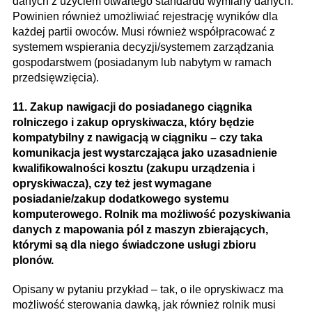
danych z użyciem otwartego standardu wymiany danych.
Powinien również umożliwiać rejestrację wyników dla
każdej partii owoców. Musi również współpracować z
systemem wspierania decyzji/systemem zarządzania
gospodarstwem (posiadanym lub nabytym w ramach
przedsięwzięcia).
11. Zakup nawigacji do posiadanego ciągnika
rolniczego i zakup opryskiwacza, który będzie
kompatybilny z nawigacją w ciągniku – czy taka
komunikacja jest wystarczająca jako uzasadnienie
kwalifikowalności kosztu (zakupu urządzenia i
opryskiwacza), czy też jest wymagane
posiadanie/zakup dodatkowego systemu
komputerowego. Rolnik ma możliwość pozyskiwania
danych z mapowania pól z maszyn zbierających,
którymi są dla niego świadczone usługi zbioru
plonów.
Opisany w pytaniu przykład – tak, o ile opryskiwacz ma
możliwość sterowania dawką, jak również rolnik musi