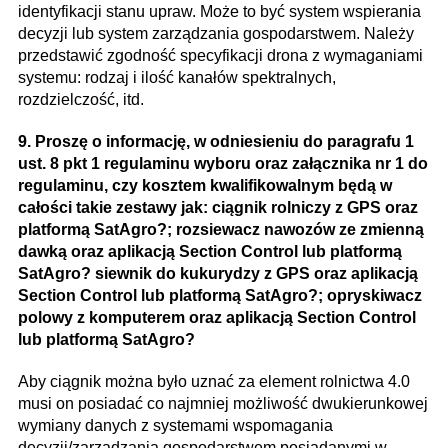
identyfikacji stanu upraw. Może to być system wspierania
decyzji lub system zarządzania gospodarstwem. Należy
przedstawić zgodność specyfikacji drona z wymaganiami
systemu: rodzaj i ilość kanałów spektralnych,
rozdzielczość, itd.
9. Proszę o informację, w odniesieniu do paragrafu 1
ust. 8 pkt 1 regulaminu wyboru oraz załącznika nr 1 do
regulaminu, czy kosztem kwalifikowalnym będą w
całości takie zestawy jak: ciągnik rolniczy z GPS oraz
platformą SatAgro?; rozsiewacz nawozów ze zmienną
dawką oraz aplikacją Section Control lub platformą
SatAgro? siewnik do kukurydzy z GPS oraz aplikacją
Section Control lub platformą SatAgro?; opryskiwacz
polowy z komputerem oraz aplikacją Section Control
lub platformą SatAgro?
Aby ciągnik można było uznać za element rolnictwa 4.0
musi on posiadać co najmniej możliwość dwukierunkowej
wymiany danych z systemami wspomagania
decyzji/zarządzania gospodarstwem posiadanymi w