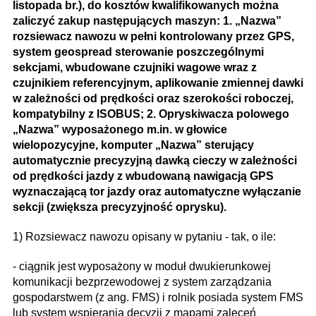
listopada br.), do kosztów kwalifikowanych można
zaliczyć zakup następujących maszyn: 1. „Nazwa”
rozsiewacz nawozu w pełni kontrolowany przez GPS,
system geospread sterowanie poszczególnymi
sekcjami, wbudowane czujniki wagowe wraz z
czujnikiem referencyjnym, aplikowanie zmiennej dawki
w zależności od prędkości oraz szerokości roboczej,
kompatybilny z ISOBUS; 2. Opryskiwacza polowego
„Nazwa” wyposażonego m.in. w głowice
wielopozycyjne, komputer „Nazwa” sterujący
automatycznie precyzyjną dawką cieczy w zależności
od prędkości jazdy z wbudowaną nawigacją GPS
wyznaczającą tor jazdy oraz automatyczne wyłączanie
sekcji (zwiększa precyzyjność oprysku).
1) Rozsiewacz nawozu opisany w pytaniu - tak, o ile:
- ciągnik jest wyposażony w moduł dwukierunkowej
komunikacji bezprzewodowej z system zarządzania
gospodarstwem (z ang. FMS) i rolnik posiada system FMS
lub system wspierania decyzji z mapami zaleceń