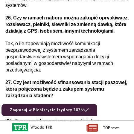
systemów.
26. Czy w ramach naboru można zakupić opryskiwacz,
rozsiewacz, pielniki, siewniki ze zmienną dawką, które
działają z GPS, isobusem, innymi technologiami.
Tak, o ile zapewniają możliwość komunikacji
bezprzewodowej z systemem zarządzania
gospodarstwem/systemem wspomagania decyzji
posiadanymi w gospodarstwie/ nabytymi w ramach
przedsięwzięcia.
27. Czy jest możliwość sfinansowania stacji paszowej,
która połączona będzie z zakupem systemu
zarządzania stadem?
Tak.
Zagłosuj w Plebiscycie Izydory 2026
28. Proszę o informację czy przedmiotem
Wróć do TPR
dofinansowania w ramach działania Rolnictwo 4.0
TOP news
części inwestycji A1.4.1 KPO dot. wsparcia w zakresie