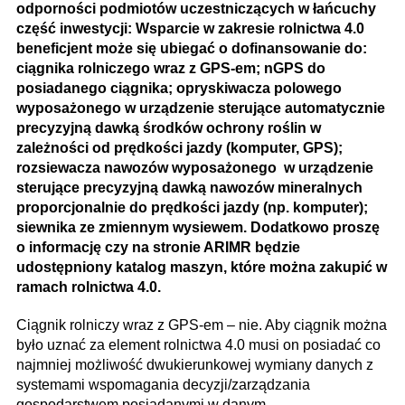
odporności podmiotów uczestniczących w łańcuchy
część inwestycji: Wsparcie w zakresie rolnictwa 4.0
beneficjent może się ubiegać o dofinansowanie do:
ciągnika rolniczego wraz z GPS-em; nGPS do
posiadanego ciągnika; opryskiwacza polowego
wyposażonego w urządzenie sterujące automatycznie
precyzyjną dawką środków ochrony roślin w
zależności od prędkości jazdy (komputer, GPS);
rozsiewacza nawozów wyposażonego w urządzenie
sterujące precyzyjną dawką nawozów mineralnych
proporcjonalnie do prędkości jazdy (np. komputer);
siewnika ze zmiennym wysiewem. Dodatkowo proszę
o informację czy na stronie ARIMR będzie
udostępniony katalog maszyn, które można zakupić w
ramach rolnictwa 4.0.
Ciągnik rolniczy wraz z GPS-em – nie. Aby ciągnik można
było uznać za element rolnictwa 4.0 musi on posiadać co
najmniej możliwość dwukierunkowej wymiany danych z
systemami wspomagania decyzji/zarządzania
gospodarstwem posiadanymi w danym