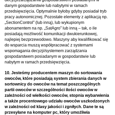
danym gospodarstwie lub nabytymi w ramach
przedsięwzięcia. Optymalnie byłoby gdyby posiadał tryb
pracy autonomicznej. Pozostałe elementy z aplikacją np.
„SectionControl” (lub inną), lub wykupionym
abonamentem na np. „SatAgro” lub inną – tak, o ile
posiadają możliwość komunikacji dwukierunkowej,
najlepiej bezprzewodowo. Maszyny aby kwalifikować się
do wsparcia muszą współpracować z systemami
wspomagania decyzji/systemem zarządzania
gospodarstwem posiadanym w gospodarstwie lub
nabytym w ramach przedsięwzięcia.
10. Jesteśmy producentem maszyn do sortowania
owoców, które posiadają system zbierania danych w
sortownicy do owoców na temat poszczególnych
partii owoców w szczególności ilości owoców w
zależności od wielkości owoców, stopnia wybarwienia
a także procentowego udziału owoców uszkodzonych
w zależności od klasy jakości i zgniłych. Dane te są
przesyłane na komputer pc, który umożliwia