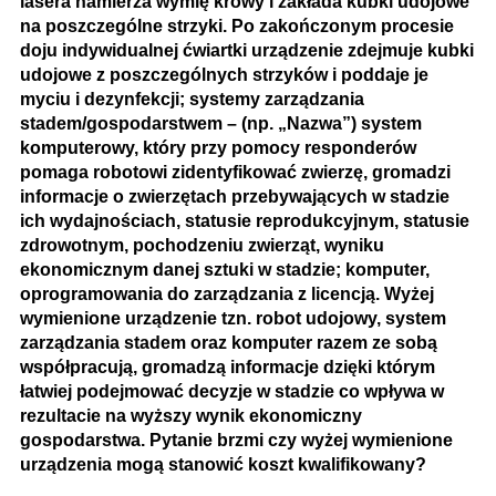
lasera namierza wymię krowy i zakłada kubki udojowe
na poszczególne strzyki. Po zakończonym procesie
doju indywidualnej ćwiartki urządzenie zdejmuje kubki
udojowe z poszczególnych strzyków i poddaje je
myciu i dezynfekcji; systemy zarządzania
stadem/gospodarstwem – (np. „Nazwa”) system
komputerowy, który przy pomocy responderów
pomaga robotowi zidentyfikować zwierzę, gromadzi
informacje o zwierzętach przebywających w stadzie
ich wydajnościach, statusie reprodukcyjnym, statusie
zdrowotnym, pochodzeniu zwierząt, wyniku
ekonomicznym danej sztuki w stadzie; komputer,
oprogramowania do zarządzania z licencją. Wyżej
wymienione urządzenie tzn. robot udojowy, system
zarządzania stadem oraz komputer razem ze sobą
współpracują, gromadzą informacje dzięki którym
łatwiej podejmować decyzje w stadzie co wpływa w
rezultacie na wyższy wynik ekonomiczny
gospodarstwa. Pytanie brzmi czy wyżej wymienione
urządzenia mogą stanowić koszt kwalifikowany?