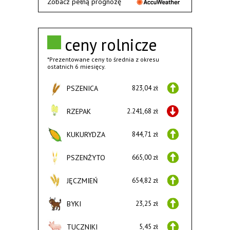
Zobacz pełną prognozę
ceny rolnicze
*Prezentowane ceny to średnia z okresu
ostatnich 6 miesięcy.
PSZENICA
823,04 zł
RZEPAK
2.241,68 zł
KUKURYDZA
844,71 zł
PSZENŻYTO
665,00 zł
JĘCZMIEŃ
654,82 zł
BYKI
23,25 zł
TUCZNIKI
5,45 zł