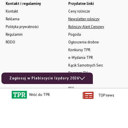
Kontakt i regulaminy
Przydatne linki
Kontakt
Ceny rolnicze
Reklama
Newsletter rolniczy
Polityka prywatności
Rolniczy Alert Cenowy
Regulamin
Pogoda
RODO
Ogłoszenia drobne
Konkursy TPR
e-Wydania TPR
Kącik Samotnych Serc
Porgram TV
Zagłosuj w Plebiscycie Izydory 2026
agrarsklep.pl
RSS
Wróć do TPR
TOP news
Produkty dla Ciebie
Kategorie
Zamów prenumeratę TPR
Wiadomości
Kup Tygodnik
Rynki