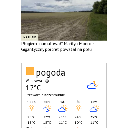
NA LUZIE
Pługiem „namalował” Marilyn Monroe.
Gigantyczny portret powstał na polu
pogoda
Warszawa
12°C
Przeważnie bezchmurnie
niedz.
pon.
wt.
śr.
czw.
26°C
32°C
25°C
24°C
25°C
13°C
18°C
11°C
10°C
11°C