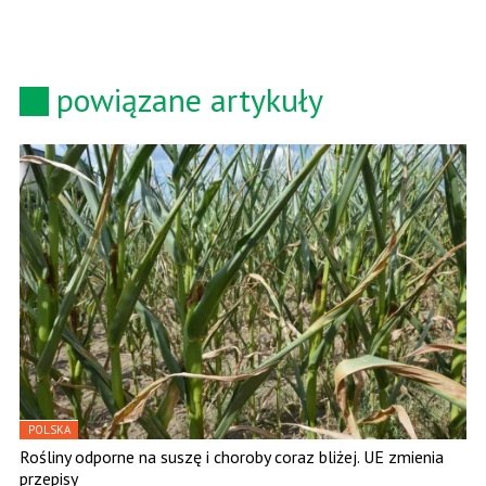
powiązane artykuły
POLSKA
Rośliny odporne na suszę i choroby coraz bliżej. UE zmienia
przepisy