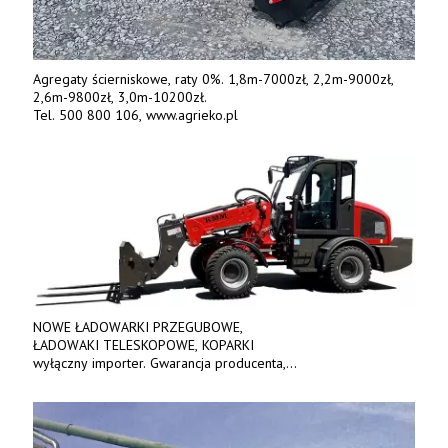
Agregaty ścierniskowe, raty 0%. 1,8m-7000zł, 2,2m-9000zł,
2,6m-9800zł, 3,0m-10200zł.
Tel. 500 800 106, www.agrieko.pl
NOWE ŁADOWARKI PRZEGUBOWE,
ŁADOWAKI TELESKOPOWE, KOPARKI
wyłączny importer. Gwarancja producenta,
bogate wyposażenie, prosta konstrukcja.
Ceny od 69 000 zł netto wraz z osprzętem.
Tel: 509-365-675. www.kmm.info.pl