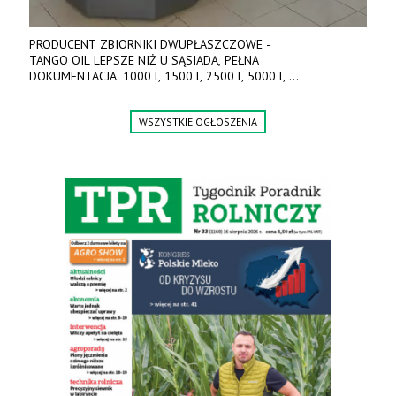
PRODUCENT ZBIORNIKI DWUPŁASZCZOWE -
TANGO OIL LEPSZE NIŻ U SĄSIADA, PEŁNA
DOKUMENTACJA. 1000 l, 1500 l, 2500 l, 5000 l,
produkt polski. Dobra cena, szybkie terminy realizacji. Tel. 536
842 737, www.tango-oil.pl
WSZYSTKIE OGŁOSZENIA