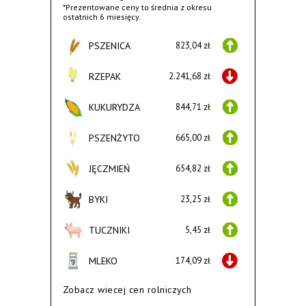
*Prezentowane ceny to średnia z okresu
ostatnich 6 miesięcy.
PSZENICA
823,04 zł
RZEPAK
2.241,68 zł
KUKURYDZA
844,71 zł
PSZENŻYTO
665,00 zł
JĘCZMIEŃ
654,82 zł
BYKI
23,25 zł
TUCZNIKI
5,45 zł
MLEKO
174,09 zł
Zobacz wiecej cen rolniczych