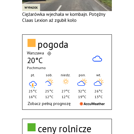
WYPADEK
Ciężarówka wjechała w kombajn. Potężny
Claas Lexion aż zgubił koło
pogoda
Warszawa
20°C
Pochmurno
pt.
sob.
niedz.
pon.
wt.
25°C
25°C
27°C
32°C
26°C
16°C
12°C
12°C
19°C
13°C
Zobacz pełną prognozę
ceny rolnicze