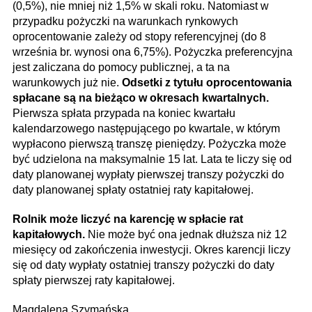
(0,5%), nie mniej niż 1,5% w skali roku. Natomiast w
przypadku pożyczki na warunkach rynkowych
oprocentowanie zależy od stopy referencyjnej (do 8
września br. wynosi ona 6,75%). Pożyczka preferencyjna
jest zaliczana do pomocy publicznej, a ta na
warunkowych już nie.
Odsetki z tytułu oprocentowania
spłacane są na bieżąco w okresach kwartalnych.
Pierwsza spłata przypada na koniec kwartału
kalendarzowego następującego po kwartale, w którym
wypłacono pierwszą transzę pieniędzy. Pożyczka może
być udzielona na maksymalnie 15 lat. Lata te liczy się od
daty planowanej wypłaty pierwszej transzy pożyczki do
daty planowanej spłaty ostatniej raty kapitałowej.
Rolnik może liczyć na karencję w spłacie rat
kapitałowych.
Nie może być ona jednak dłuższa niż 12
miesięcy od zakończenia inwestycji. Okres karencji liczy
się od daty wypłaty ostatniej transzy pożyczki do daty
spłaty pierwszej raty kapitałowej.
Magdalena Szymańska