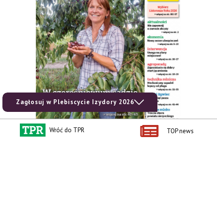
Zagłosuj w Plebiscycie Izydory 2026
Wróć do TPR
TOP news
zobacz e-wydanie
kup prenumeratę