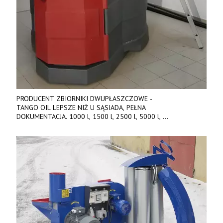
PRODUCENT ZBIORNIKI DWUPŁASZCZOWE -
TANGO OIL LEPSZE NIŻ U SĄSIADA, PEŁNA
DOKUMENTACJA. 1000 l, 1500 l, 2500 l, 5000 l,
produkt polski. Dobra cena, szybkie terminy realizacji. Tel. 536
842 737, www.tango-oil.pl