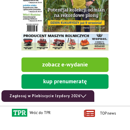
zobacz e-wydanie
kup prenumeratę
Zagłosuj w Plebiscycie Izydory 2026
Wróć do TPR
TOP news
Kontakt i regulaminy
Przydatne linki