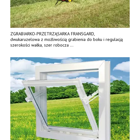
ZGRABIARKO-PRZETRZĄSARKA FRANSGARD,
dwukaruzelowa z możliwością grabienia do boku i regulacją
szerokości wałka, szer robocza
do 6 m. Mocna konstrukcja. Karchex.
Tel. 606 211 056, 507 158 699.