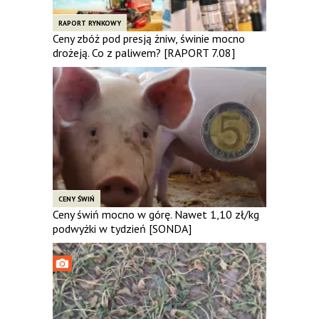
RAPORT RYNKOWY
Ceny zbóż pod presją żniw, świnie mocno
drożeją. Co z paliwem? [RAPORT 7.08]
CENY ŚWIŃ
Ceny świń mocno w górę. Nawet 1,10 zł/kg
podwyżki w tydzień [SONDA]