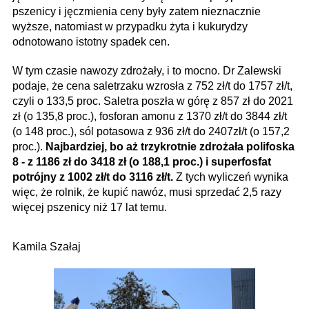
pszenicy i jęczmienia ceny były zatem nieznacznie
wyższe, natomiast w przypadku żyta i kukurydzy
odnotowano istotny spadek cen.
W tym czasie nawozy zdrożały, i to mocno. Dr Zalewski
podaje, że cena saletrzaku wzrosła z 752 zł/t do 1757 zł/t,
czyli o 133,5 proc. Saletra poszła w górę z 857 zł do 2021
zł (o 135,8 proc.), fosforan amonu z 1370 zł/t do 3844 zł/t
(o 148 proc.), sól potasowa z 936 zł/t do 2407zł/t (o 157,2
proc.).
Najbardziej, bo aż trzykrotnie zdrożała polifoska
8 - z 1186 zł do 3418 zł (o 188,1 proc.) i superfosfat
potrójny z 1002 zł/t do 3116 zł/t.
Z tych wyliczeń wynika
więc, że rolnik, że kupić nawóz, musi sprzedać 2,5 razy
więcej pszenicy niż 17 lat temu.
Kamila Szałaj