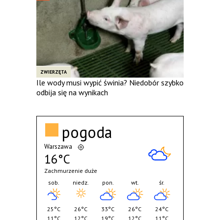
ZWIERZĘTA
Ile wody musi wypić świnia? Niedobór szybko
odbija się na wynikach
pogoda
Warszawa
16°C
Zachmurzenie duże
sob.
niedz.
pon.
wt.
śr.
25°C
26°C
33°C
26°C
24°C
11°C
12°C
19°C
12°C
11°C