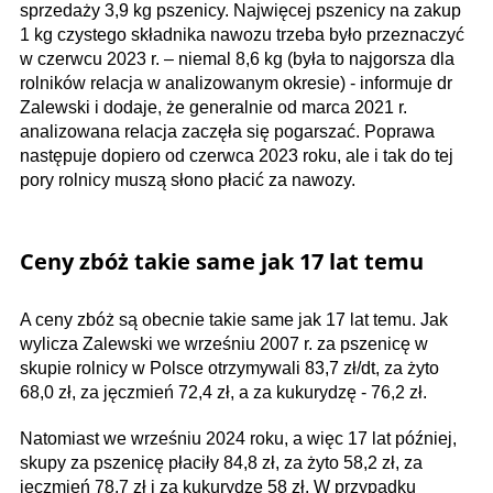
sprzedaży 3,9 kg pszenicy. Najwięcej pszenicy na zakup
1 kg czystego składnika nawozu trzeba było przeznaczyć
w czerwcu 2023 r. – niemal 8,6 kg (była to najgorsza dla
rolników relacja w analizowanym okresie) - informuje dr
Zalewski i dodaje, że generalnie od marca 2021 r.
analizowana relacja zaczęła się pogarszać. Poprawa
następuje dopiero od czerwca 2023 roku, ale i tak do tej
pory rolnicy muszą słono płacić za nawozy.
Ceny zbóż takie same jak 17 lat temu
A ceny zbóż są obecnie takie same jak 17 lat temu. Jak
wylicza Zalewski we wrześniu 2007 r. za pszenicę w
skupie rolnicy w Polsce otrzymywali 83,7 zł/dt, za żyto
68,0 zł, za jęczmień 72,4 zł, a za kukurydzę - 76,2 zł.
Natomiast we wrześniu 2024 roku, a więc 17 lat później,
skupy za pszenicę płaciły 84,8 zł, za żyto 58,2 zł, za
jęczmień 78,7 zł i za kukurydzę 58 zł. W przypadku