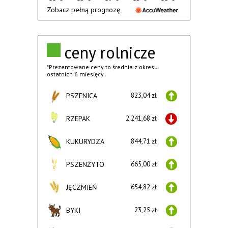
Zobacz pełną prognozę
ceny rolnicze
*Prezentowane ceny to średnia z okresu
ostatnich 6 miesięcy.
PSZENICA
823,04 zł
RZEPAK
2.241,68 zł
KUKURYDZA
844,71 zł
PSZENŻYTO
665,00 zł
JĘCZMIEŃ
654,82 zł
BYKI
23,25 zł