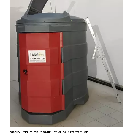
PRODUCENT ZBIORNIKI DWUPŁASZCZOWE -