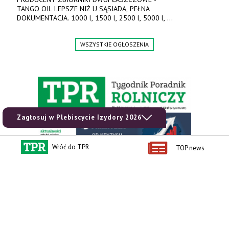
TANGO OIL LEPSZE NIŻ U SĄSIADA, PEŁNA
DOKUMENTACJA. 1000 l, 1500 l, 2500 l, 5000 l,
produkt polski. Dobra cena, szybkie terminy realizacji. Tel. 536
842 737, www.tango-oil.pl
WSZYSTKIE OGŁOSZENIA
Zagłosuj w Plebiscycie Izydory 2026
Wróć do TPR
TOP news