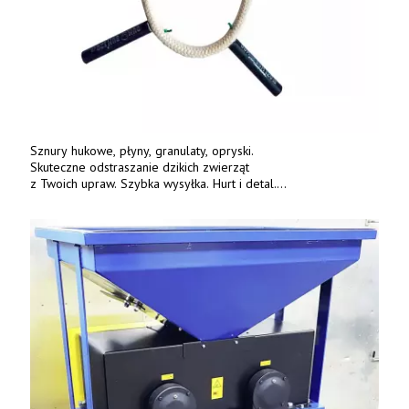
Sznury hukowe, płyny, granulaty, opryski.
Skuteczne odstraszanie dzikich zwierząt
z Twoich upraw. Szybka wysyłka. Hurt i detal.
www.deterren.pl • tel. +48 790 800 510.