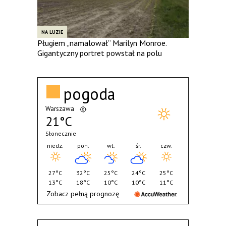
NA LUZIE
Pługiem „namalował” Marilyn Monroe.
Gigantyczny portret powstał na polu
pogoda
Warszawa
21°C
Słonecznie
niedz.
pon.
wt.
śr.
czw.
27°C
32°C
25°C
24°C
25°C
13°C
18°C
10°C
10°C
11°C
Zobacz pełną prognozę