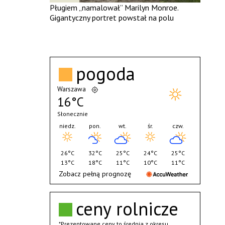
Pługiem „namalował” Marilyn Monroe.
Gigantyczny portret powstał na polu
pogoda
Warszawa
16°C
Słonecznie
niedz.
pon.
wt.
śr.
czw.
26°C
32°C
25°C
24°C
25°C
13°C
18°C
11°C
10°C
11°C
Zobacz pełną prognozę
ceny rolnicze
*Prezentowane ceny to średnia z okresu