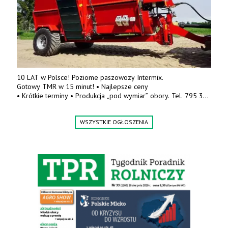
10 LAT w Polsce! Poziome paszowozy Intermix.
Gotowy TMR w 15 minut! • Najlepsze ceny
• Krótkie terminy • Produkcja „pod wymiar” obory. Tel. 795 319
084, 500 595 667.
www.masteragro.eu
WSZYSTKIE OGŁOSZENIA