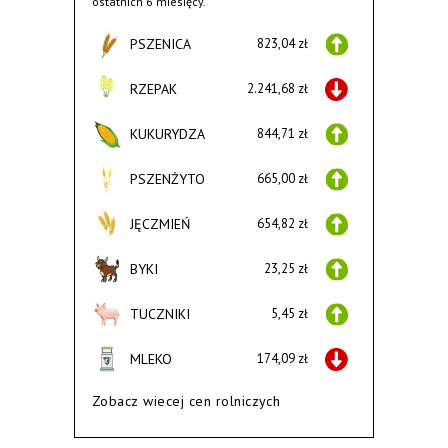
ostatnich 6 miesięcy.
PSZENICA
823,04 zł
RZEPAK
2.241,68 zł
KUKURYDZA
844,71 zł
PSZENŻYTO
665,00 zł
JĘCZMIEŃ
654,82 zł
BYKI
23,25 zł
TUCZNIKI
5,45 zł
MLEKO
174,09 zł
Zobacz wiecej cen rolniczych