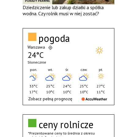
PORADY PRAWNE
Dziedziczenie lub zakup działki a spółka
wodna. Czy rolnik musi w niej zostać?
pogoda
Warszawa
24°C
Słonecznie
pon.
wt.
śr.
czw.
pt.
33°C
25°C
24°C
25°C
27°C
17°C
10°C
10°C
10°C
11°C
Zobacz pełną prognozę
ceny rolnicze
*Prezentowane ceny to średnia z okresu