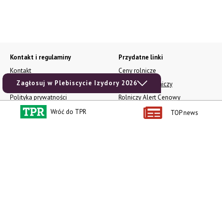
Kontakt i regulaminy
Przydatne linki
Kontakt
Ceny rolnicze
Zagłosuj w Plebiscycie Izydory 2026
Reklama
Newsletter rolniczy
Polityka prywatności
Rolniczy Alert Cenowy
Regulamin
Pogoda
Wróć do TPR
TOP news
RODO
Ogłoszenia drobne
Konkursy TPR
e-Wydania TPR
Kącik Samotnych Serc
Porgram TV
agrarsklep.pl
RSS