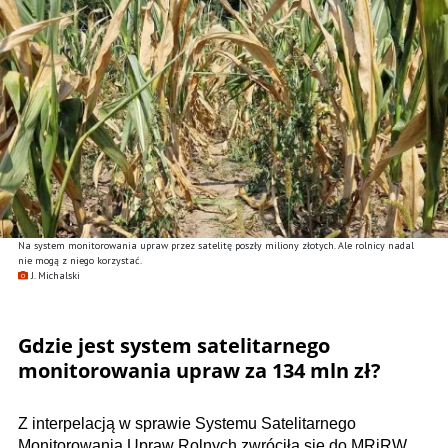
Na system monitorowania upraw przez satelitę poszły miliony złotych. Ale rolnicy nadal
nie mogą z niego korzystać.
J. Michalski
Gdzie jest system satelitarnego
monitorowania upraw za 134 mln zł?
Z interpelacją w sprawie Systemu Satelitarnego
Monitorowania Upraw Rolnych zwróciła się do MRiRW