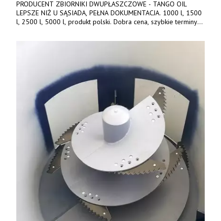
PRODUCENT ZBIORNIKI DWUPŁASZCZOWE - TANGO OIL
LEPSZE NIŻ U SĄSIADA, PEŁNA DOKUMENTACJA. 1000 l, 1500
l, 2500 l, 5000 l, produkt polski. Dobra cena, szybkie terminy
realizacji. Tel. 536 842 737, www.tango-oil.pl