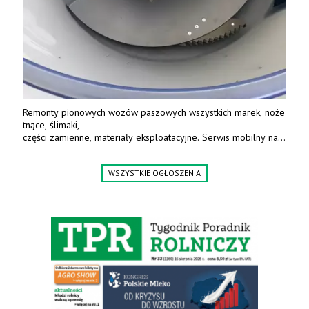
Remonty pionowych wozów paszowych wszystkich marek, noże
tnące, ślimaki,
części zamienne, materiały eksploatacyjne. Serwis mobilny na
terenie całej Polski.
Tel.: 61 285 38 61, 603 626 688.
WSZYSTKIE OGŁOSZENIA