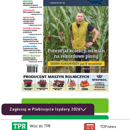
zobacz e-wydanie
Zagłosuj w Plebiscycie Izydory 2026
kup prenumeratę
Wróć do TPR
TOP news