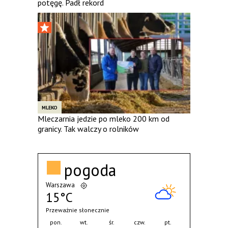
potęgę. Padł rekord
MLEKO
Mleczarnia jedzie po mleko 200 km od
granicy. Tak walczy o rolników
pogoda
Warszawa
15°C
Przeważnie słonecznie
pon.
wt.
śr.
czw.
pt.