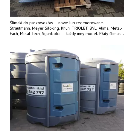
Ślimaki do paszowozów – nowe lub regenerowane.
Strautmann, Meyer Siloking, Khun, TRIOLET, BVL, Alima, Metal-
Fach, Metal-Tech, Sgariboldi – każdy inny model. Płaty ślimaka
wykonane z blachy o podwyższonej wytrzymałości na ścieranie
– 15 lub 18 mm. Możliwa wymiana i dowóz na miejsce – cała
Polska. Tel. 609 144 596.