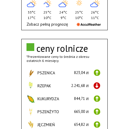
33°C
25°C
24°C
25°C
26°C
17°C
10°C
9°C
10°C
11°C
Zobacz pełną prognozę
ceny rolnicze
*Prezentowane ceny to średnia z okresu
ostatnich 6 miesięcy.
PSZENICA
823,04 zł
RZEPAK
2.241,68 zł
KUKURYDZA
844,71 zł
PSZENŻYTO
665,00 zł
JĘCZMIEŃ
654,82 zł