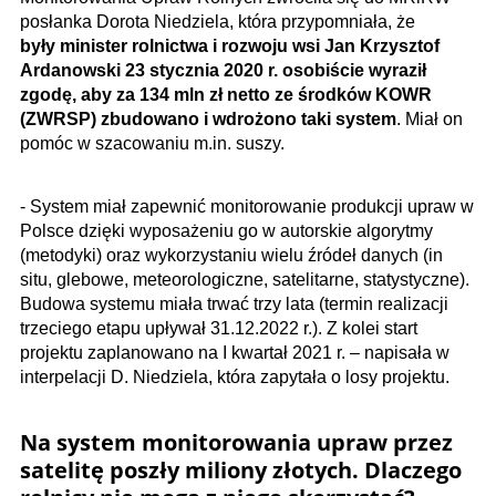
posłanka Dorota Niedziela, która przypomniała, że
były minister rolnictwa i rozwoju wsi Jan Krzysztof
Ardanowski 23 stycznia 2020 r. osobiście wyraził
zgodę, aby za 134 mln zł netto ze środków KOWR
(ZWRSP) zbudowano i wdrożono taki system
. Miał on
pomóc w szacowaniu m.in. suszy.
- System miał zapewnić monitorowanie produkcji upraw w
Polsce dzięki wyposażeniu go w autorskie algorytmy
(metodyki) oraz wykorzystaniu wielu źródeł danych (in
situ, glebowe, meteorologiczne, satelitarne, statystyczne).
Budowa systemu miała trwać trzy lata (termin realizacji
trzeciego etapu upływał 31.12.2022 r.). Z kolei start
projektu zaplanowano na I kwartał 2021 r. – napisała w
interpelacji D. Niedziela, która zapytała o losy projektu.
Na system monitorowania upraw przez
satelitę poszły miliony złotych. Dlaczego