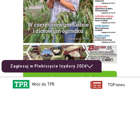
Zagłosuj w Plebiscycie Izydory 2026
zobacz e-wydanie
Wróć do TPR
TOP news
kup prenumeratę