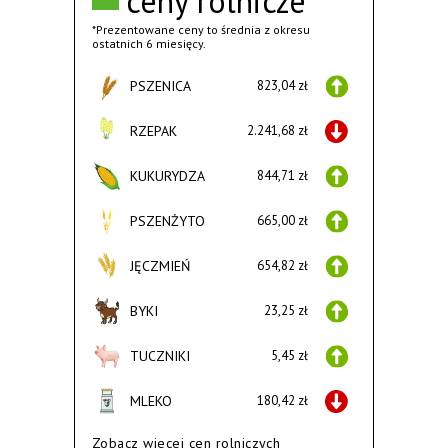
ceny rolnicze
*Prezentowane ceny to średnia z okresu
ostatnich 6 miesięcy.
PSZENICA
823,04 zł
RZEPAK
2.241,68 zł
KUKURYDZA
844,71 zł
PSZENŻYTO
665,00 zł
JĘCZMIEŃ
654,82 zł
BYKI
23,25 zł
TUCZNIKI
5,45 zł
MLEKO
180,42 zł
Zobacz wiecej cen rolniczych