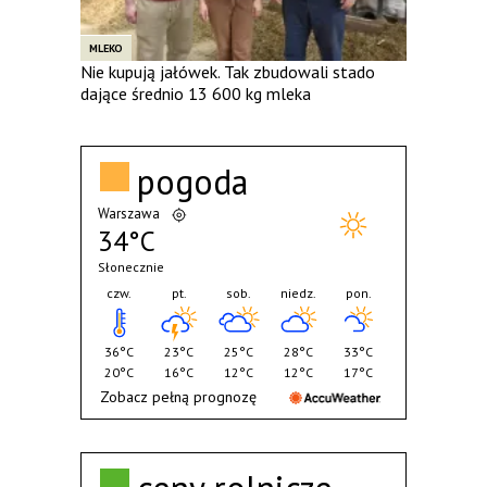
MLEKO
Nie kupują jałówek. Tak zbudowali stado
dające średnio 13 600 kg mleka
pogoda
Warszawa
34°C
Słonecznie
czw.
pt.
sob.
niedz.
pon.
36°C
23°C
25°C
28°C
33°C
20°C
16°C
12°C
12°C
17°C
Zobacz pełną prognozę