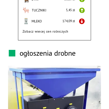
TUCZNIKI
5,45 zł
MLEKO
174,09 zł
Zobacz wiecej cen rolniczych
ogłoszenia drobne