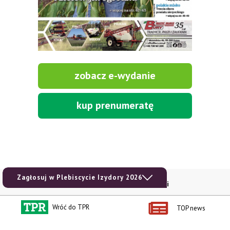
zobacz e-wydanie
kup prenumeratę
Zagłosuj w Plebiscycie Izydory 2026
Kontakt i regulaminy
Przydatne linki
Kontakt
Ceny rolnicze
Wróć do TPR
TOP news
Reklama
Newsletter rolniczy
Polityka prywatności
Rolniczy Alert Cenowy