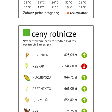
25°C
24°C
26°C
32°C
26°C
16°C
11°C
11°C
19°C
12°C
Zobacz pełną prognozę
ceny rolnicze
*Prezentowane ceny to średnia z okresu
ostatnich 6 miesięcy.
PSZENICA
823,04 zł
RZEPAK
2.241,68 zł
KUKURYDZA
844,71 zł
PSZENŻYTO
665,00 zł
JĘCZMIEŃ
654,82 zł
BYKI
23,25 zł