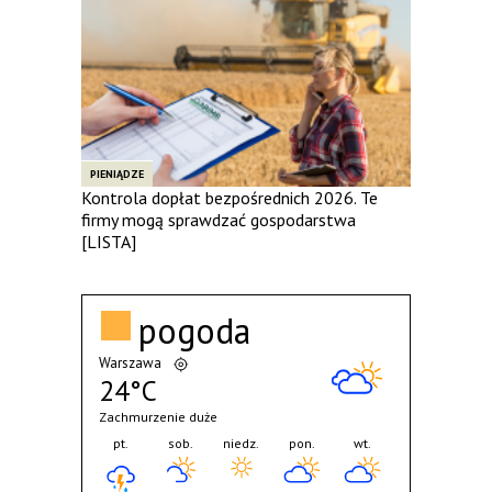
PIENIĄDZE
Kontrola dopłat bezpośrednich 2026. Te
firmy mogą sprawdzać gospodarstwa
[LISTA]
pogoda
Warszawa
24°C
Zachmurzenie duże
pt.
sob.
niedz.
pon.
wt.