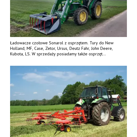
Ładowacze czołowe Sonarol z osprzętem. Tury do New
Holland, MF, Case, Zetor, Ursus, Deutz Fahr, John Deere,
Kubota, LS. W sprzedaży posiadamy także osprzęt
w promocyjnych cenach. Tel. 500 600 106. www.specagro.pl