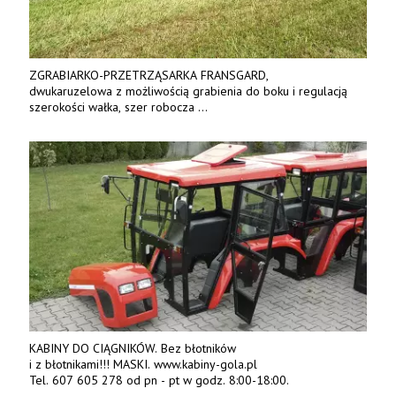
ZGRABIARKO-PRZETRZĄSARKA FRANSGARD,
dwukaruzelowa z możliwością grabienia do boku i regulacją
szerokości wałka, szer robocza
do 6 m. Mocna konstrukcja. Karchex.
Tel. 606 211 056, 507 158 699.
KABINY DO CIĄGNIKÓW. Bez błotników
i z błotnikami!!! MASKI. www.kabiny-gola.pl
Tel. 607 605 278 od pn - pt w godz. 8:00-18:00.